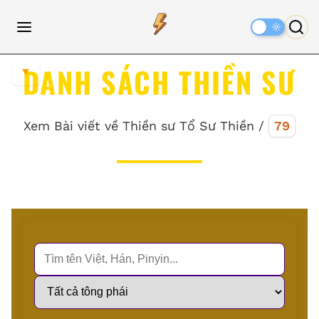
Dark
Mode
DANH SÁCH THIỀN SƯ
▼
Xem Bài viết về Thiền sư Tổ Sư Thiền /
79