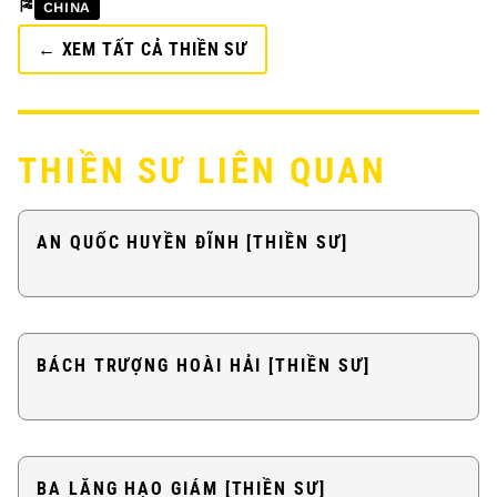
🎏
CHINA
← XEM TẤT CẢ THIỀN SƯ
THIỀN SƯ LIÊN QUAN
AN QUỐC HUYỀN ĐĨNH [THIỀN SƯ]
BÁCH TRƯỢNG HOÀI HẢI [THIỀN SƯ]
BA LĂNG HẠO GIÁM [THIỀN SƯ]