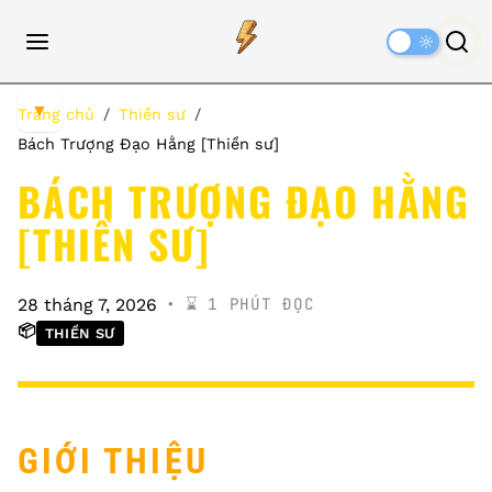
Dark
Mode
▼
Trang chủ
Thiền sư
Bách Trượng Đạo Hằng [Thiền sư]
BÁCH TRƯỢNG ĐẠO HẰNG
[THIỀN SƯ]
⌛️ 1 PHÚT ĐỌC
28 tháng 7, 2026
📦
THIỀN SƯ
GIỚI THIỆU