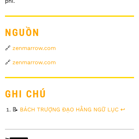
phí.
NGUỒN
🔗
zenmarrow.com
🔗
zenmarrow.com
GHI CHÚ
FOOTNOTES
📝
BÁCH TRƯỢNG ĐẠO HẰNG NGỮ LỤC
↩