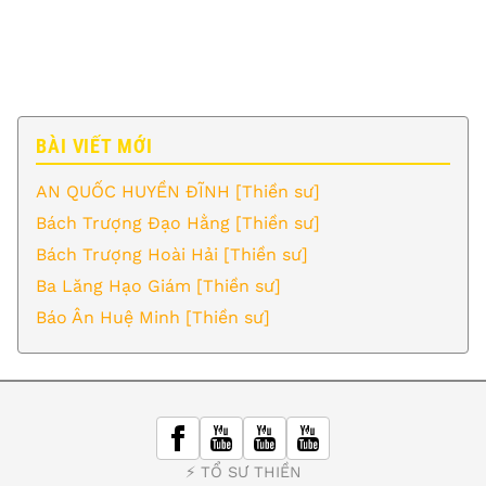
BÀI VIẾT MỚI
AN QUỐC HUYỀN ĐĨNH [Thiền sư]
Bách Trượng Đạo Hằng [Thiền sư]
Bách Trượng Hoài Hải [Thiền sư]
Ba Lăng Hạo Giám [Thiền sư]
Báo Ân Huệ Minh [Thiền sư]
⚡️ TỔ SƯ THIỀN