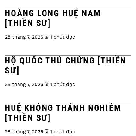
HOÀNG LONG HUỆ NAM
[THIỀN SƯ]
28 tháng 7, 2026
⌛️ 1 phút đọc
HỘ QUỐC THÚ CHỪNG [THIỀN
SƯ]
28 tháng 7, 2026
⌛️ 1 phút đọc
HUỆ KHÔNG THÁNH NGHIÊM
[THIỀN SƯ]
28 tháng 7, 2026
⌛️ 1 phút đọc