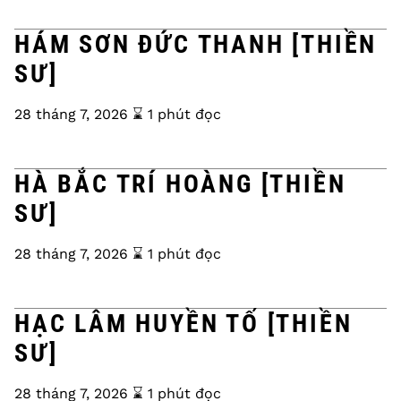
HÁM SƠN ĐỨC THANH [THIỀN
SƯ]
28 tháng 7, 2026
⌛️ 1 phút đọc
HÀ BẮC TRÍ HOÀNG [THIỀN
SƯ]
28 tháng 7, 2026
⌛️ 1 phút đọc
HẠC LÂM HUYỀN TỐ [THIỀN
SƯ]
28 tháng 7, 2026
⌛️ 1 phút đọc