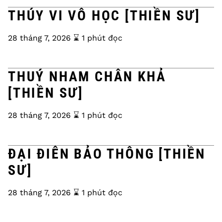
THÚY VI VÔ HỌC [THIỀN SƯ]
28 tháng 7, 2026
⌛️ 1 phút đọc
THUÝ NHAM CHÂN KHẢ
[THIỀN SƯ]
28 tháng 7, 2026
⌛️ 1 phút đọc
ĐẠI ĐIÊN BẢO THÔNG [THIỀN
SƯ]
28 tháng 7, 2026
⌛️ 1 phút đọc