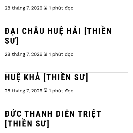
28 tháng 7, 2026
⌛️ 1 phút đọc
ĐẠI CHÂU HUỆ HẢI [THIỀN
SƯ]
28 tháng 7, 2026
⌛️ 1 phút đọc
HUỆ KHẢ [THIỀN SƯ]
28 tháng 7, 2026
⌛️ 1 phút đọc
ĐỨC THANH DIỄN TRIỆT
[THIỀN SƯ]