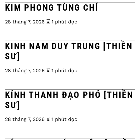
KIM PHONG TÙNG CHÍ
28 tháng 7, 2026
⌛️ 1 phút đọc
KINH NAM DUY TRUNG [THIỀN
SƯ]
28 tháng 7, 2026
⌛️ 1 phút đọc
KÍNH THANH ÐẠO PHÓ [THIỀN
SƯ]
28 tháng 7, 2026
⌛️ 1 phút đọc