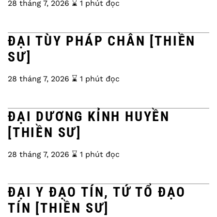
28 tháng 7, 2026
⌛️ 1 phút đọc
ĐẠI TÙY PHÁP CHÂN [THIỀN
SƯ]
28 tháng 7, 2026
⌛️ 1 phút đọc
ĐẠI DƯƠNG KỈNH HUYỀN
[THIỀN SƯ]
28 tháng 7, 2026
⌛️ 1 phút đọc
ĐẠI Y ĐẠO TÍN, TỨ TỔ ĐẠO
TÍN [THIỀN SƯ]