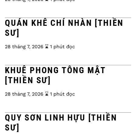
QUÁN KHÊ CHÍ NHÀN [THIỀN
SƯ]
28 tháng 7, 2026
⌛️ 1 phút đọc
KHUÊ PHONG TÔNG MẬT
[THIỀN SƯ]
28 tháng 7, 2026
⌛️ 1 phút đọc
QUY SƠN LINH HỰU [THIỀN
SƯ]