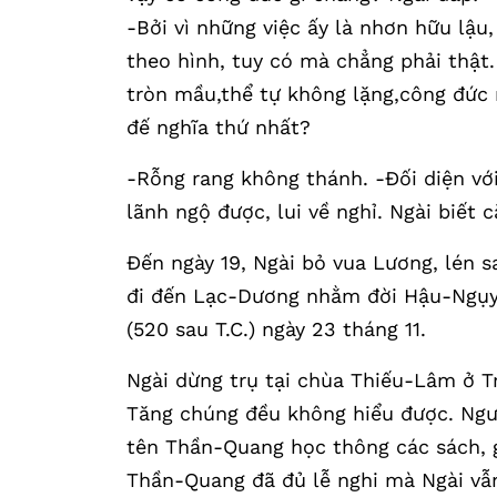
-Bởi vì những việc ấy là nhơn hữu lậu,
theo hình, tuy có mà chẳng phải thật.
tròn mầu,thể tự không lặng,công đức 
đế nghĩa thứ nhất?
-Rỗng rang không thánh. -Đối diện vớ
lãnh ngộ được, lui về nghỉ. Ngài biết 
Đến ngày 19, Ngài bỏ vua Lương, lén 
đi đến Lạc-Dương nhằm đời Hậu-Ngụy
(520 sau T.C.) ngày 23 tháng 11.
Ngài dừng trụ tại chùa Thiếu-Lâm ở T
Tăng chúng đều không hiểu được. Ngườ
tên Thần-Quang học thông các sách, gi
Thần-Quang đã đủ lễ nghi mà Ngài vẫ