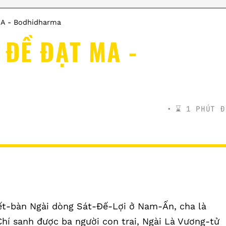
MA - Bodhidharma
 ĐỀ ĐẠT MA -
⌛️ 1 PHÚT Đ
ết-bàn Ngài dòng Sát-Đế-Lợi ở Nam-Ấn, cha là
í sanh được ba người con trai, Ngài Là Vương-tử