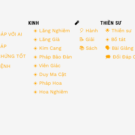
KINH
🧨
THIỀN SƯ
☀️ Lăng Nghiêm
🎈 Hành
🌟 Thiền sư
ÁP VỚI AI
☀️ Lăng Già
📝 Giải
☀️ Bồ tát
 ĐÁP
☀️ Kim Cang
📚 Sách
🗣 Bài Giảng
CHỨNG TỐT
☀️ Pháp Bảo Đàn
🗯 Đối Đáp 
☀️ Viên Giác
BỆNH
☀️ Duy Ma Cật
☀️ Pháp Hoa
☀️ Hoa Nghiêm