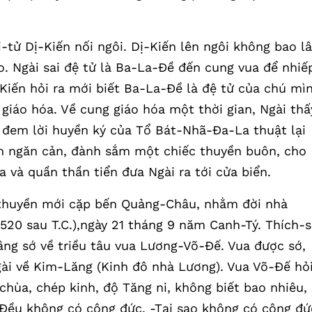
-tử Dị-Kiến nối ngôi. Dị-Kiến lên ngôi không bao l
áo. Ngài sai đệ tử là Ba-La-Đề đến cung vua để nhiế
-Kiến hỏi ra mới biết Ba-La-Đề là đệ tử của chú mì
giáo hóa. Về cung giáo hóa một thời gian, Ngài thấ
 đem lời huyền ký của Tổ Bát-Nhã-Đa-La thuật lại
ám ngăn cản, đành sắm một chiếc thuyền buôn, cho
 và quần thần tiển đưa Ngài ra tới cửa biển.
 thuyền mới cặp bến Quảng-Châu, nhằm đời nhà
20 sau T.C.),ngày 21 tháng 9 năm Canh-Tý. Thích-
dâng sớ về triều tâu vua Lương-Võ-Đế. Vua được sớ,
Ngài về Kim-Lăng (Kinh đô nhà Lương). Vua Võ-Đế hỏi
chùa, chép kinh, độ Tăng ni, không biết bao nhiêu,
-Đều không có công đức. -Tại sao không có công đứ