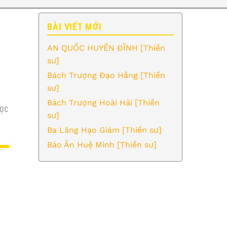
BÀI VIẾT MỚI
AN QUỐC HUYỀN ĐĨNH [Thiền
sư]
Bách Trượng Đạo Hằng [Thiền
sư]
Bách Trượng Hoài Hải [Thiền
ỌC
sư]
Ba Lăng Hạo Giám [Thiền sư]
Báo Ân Huệ Minh [Thiền sư]