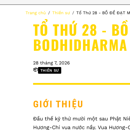
Trang chủ
Thiền sư
Tổ Thứ 28 - BỒ ĐỀ ĐẠT 
TỔ THỨ 28 - BỒ
BODHIDHARMA
28 tháng 7, 2026
📦
THIỀN SƯ
GIỚI THIỆU
Đầu thế kỷ thứ mười một sau Phật Ni
Hương-Chí vua nước nầy. Vua Hương-Ch