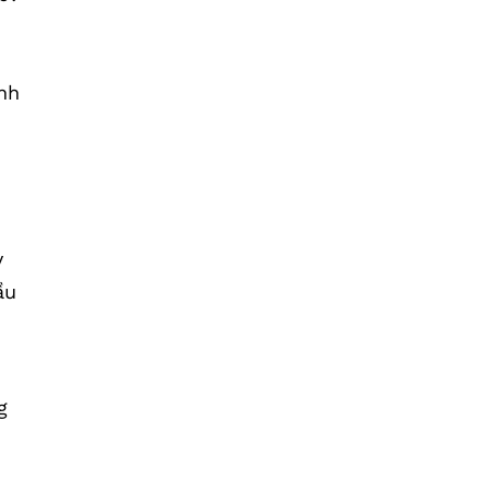
nh
y
ầu
g
.