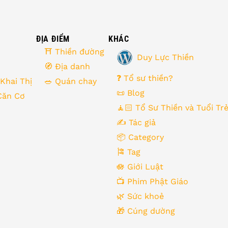
ĐỊA ĐIỂM
KHÁC
⛩ Thiền đường
Duy Lực Thiền
🧭 Địa danh
❓ Tổ sư thiền?
 Khai Thị
🥗 Quán chay
📜 Blog
Căn Cơ
🧘🏻 Tổ Sư Thiền và Tuổi Tr
✍️ Tác giả
📦 Category
🎏 Tag
🪷 Giới Luật
📺 Phim Phật Giáo
🌿️ Sức khoẻ
🎁️ Cúng dường