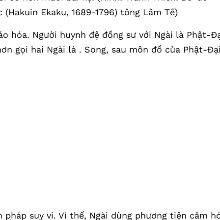
 (Hakuin Ekaku, 1689-1796) tông Lâm Tế)
giáo hóa. Người huynh đệ đồng sư với Ngài là Phật-Đ
ơn gọi hai Ngài là . Song, sau môn đồ của Phật-Đạ
nh pháp suy vi. Vì thế, Ngài dùng phương tiện cảm h