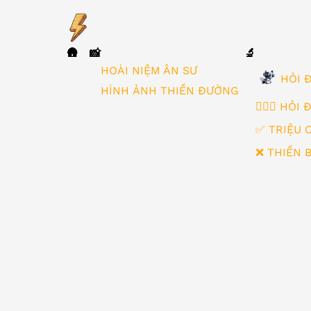
🛖
📸
🔬
▼
HOÀI NIỆM ÂN SƯ
HỎI Đ
HÌNH ẢNH THIỀN ĐƯỜNG
🙋🏻‍♂️ HỎI
✅ TRIỆU 
❌ THIỀN 