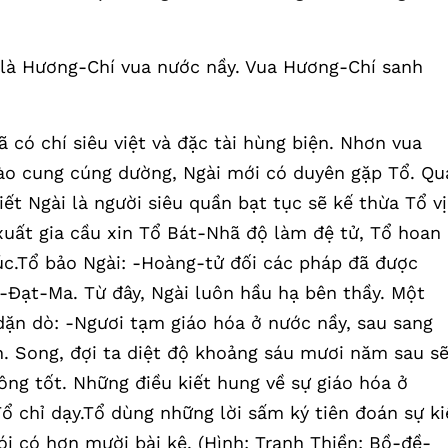
là Hương-Chí vua nước nầy. Vua Hương-Chí sanh
 có chí siêu việt và đặc tài hùng biện. Nhơn vua
o cung cúng dường, Ngài mới có duyên gặp Tổ. Qu
ết Ngài là người siêu quần bạt tục sẽ kế thừa Tổ vị
xuất gia cầu xin Tổ Bát-Nhã độ làm đệ tử, Tổ hoan
túc.Tổ bảo Ngài: -Hoàng-tử đối các pháp đã được
ề-Đạt-Ma. Từ đây, Ngài luôn hầu hạ bên thầy. Một
dặn dò: -Ngươi tạm giáo hóa ở nước nầy, sau sang
. Song, đợi ta diệt độ khoảng sáu mươi năm sau s
hông tốt. Những điều kiết hung về sự giáo hóa ở
ổ chỉ dạy.Tổ dùng những lời sấm ký tiên đoán sự ki
i có hơn mười bài kệ. (Hình: Tranh Thiền: Bồ-đề-