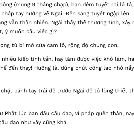
đông (mùng 9 tháng chạp), ban đêm tuyết rơi lả tả,
chấp tay hướng về Ngài. Đến sáng tuyết ngập lên
g vẫn thản nhiên. Ngài thấy thế thương tình, xây 
t, ý muốn cầu việc gì?
ng từ bi mở cửa cam lồ, rộng độ chúng con.
nhiều kiếp tinh tấn, hay làm được việc khó làm, h
hể đến thay! Huống là, dùng chút công lao nhỏ nầy
hặt cánh tay trái để trước Ngài để tỏ lòng thiết t
hư Phật lúc ban đầu cầu đạo, vì pháp quên thân, na
 cầu đạo như vậy cũng khá.