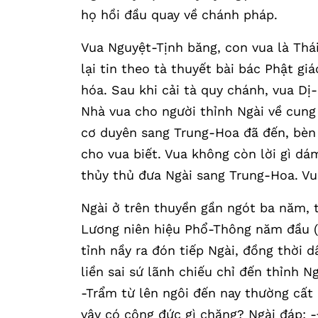
họ hồi đầu quay về chánh pháp.
Vua Nguyệt-Tịnh băng, con vua là Thái
lại tin theo tà thuyết bài bác Phật gi
hóa. Sau khi cải tà quy chánh, vua Dị
Nhà vua cho người thỉnh Ngài về cung 
cơ duyên sang Trung-Hoa đã đến, bèn
cho vua biết. Vua không còn lời gì d
thủy thủ đưa Ngài sang Trung-Hoa. Vua
Ngài ở trên thuyền gần ngót ba năm,
Lương niên hiệu Phổ-Thông năm đầu (5
tỉnh nầy ra đón tiếp Ngài, đồng thời 
liền sai sứ lãnh chiếu chỉ đến thỉnh 
-Trẩm từ lên ngôi đến nay thường cất 
vậy có công đức gì chăng? Ngài đáp: 