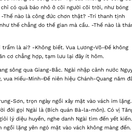
 chỉ có quả báo nhỏ ở cõi người cõi trời, như bóng
 -Thế nào là công đức chơn thật? -Trí thanh tịnh
như thế chẳng do thế gian mà cầu. -Thế nào là thá
i trẩm là ai? -Không biết. Vua Lương-Võ-Đế không
căn cơ chẳng hợp, tạm lưu lại đây ít hôm.
sang sông qua Giang-Bắc. Ngài nhập cảnh nước Ngụ
, vua Hiếu-Minh-Đế niên hiệu Chánh-Quang năm đ
rung-Sơn, trọn ngày ngồi xây mặt vào vách im lặng.
i đời gọi Ngài là (Bích quán Bà-la-môn). Có vị Tăn
ỏi lý diệu huyền, nghe danh Ngài tìm đến yết kiến
n ngồi lặng yên ngó mặt vào vách không màng đến.