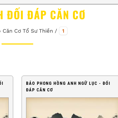
H ĐỐI ĐÁP CĂN CƠ
 Căn Cơ Tổ Sư Thiền /
1
ỐI
BẢO PHONG HỒNG ANH NGỮ LỤC - ĐỐI
ĐÁP CĂN CƠ