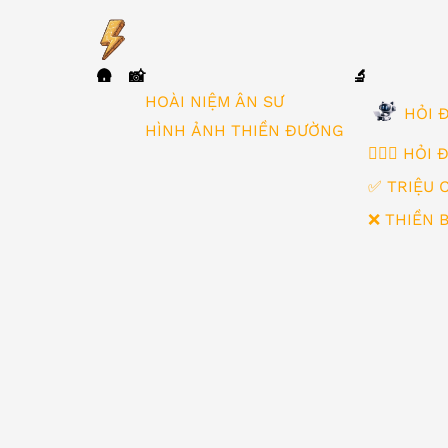
🛖
📸
🔬
▼
HOÀI NIỆM ÂN SƯ
HỎI Đ
HÌNH ẢNH THIỀN ĐƯỜNG
🙋🏻‍♂️ HỎI
✅ TRIỆU 
❌ THIỀN 