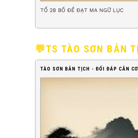
TỔ 28 BỒ ĐỀ ĐẠT MA NGỮ LỤC
💬TS TÀO SƠN BẢN T
TÀO SƠN BẢN TỊCH - ĐỐI ĐÁP CĂN C