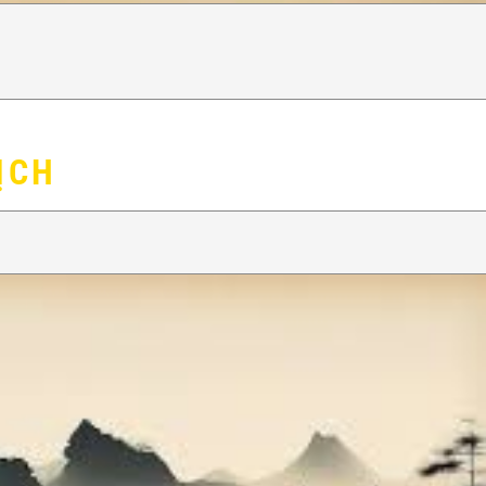
ỊCH
Ơ