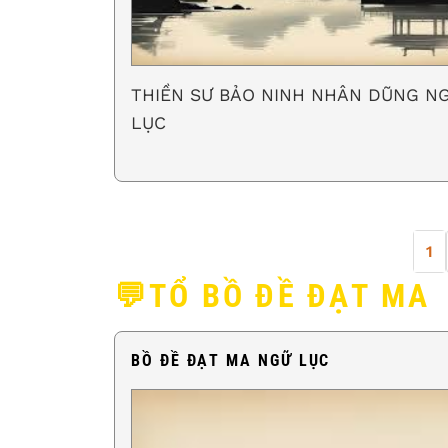
THIỀN SƯ BẢO NINH NHÂN DŨNG N
LỤC
1
💬TỔ BỒ ĐỀ ĐẠT MA
BỒ ĐỀ ĐẠT MA NGỮ LỤC