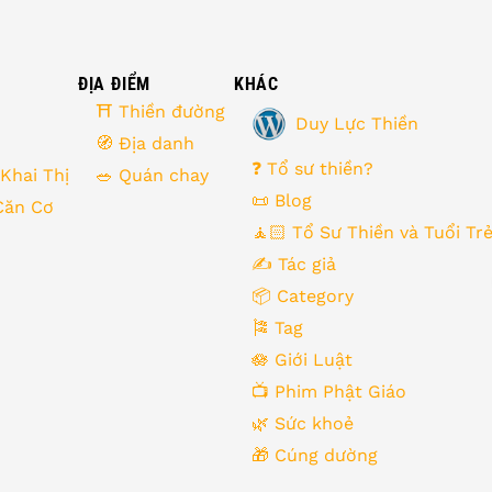
ĐỊA ĐIỂM
KHÁC
⛩ Thiền đường
Duy Lực Thiền
🧭 Địa danh
❓ Tổ sư thiền?
 Khai Thị
🥗 Quán chay
📜 Blog
Căn Cơ
🧘🏻 Tổ Sư Thiền và Tuổi Tr
✍️ Tác giả
📦 Category
🎏 Tag
🪷 Giới Luật
📺 Phim Phật Giáo
🌿️ Sức khoẻ
🎁️ Cúng dường