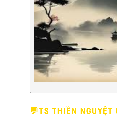
💬TS THIỀN NGUYỆT