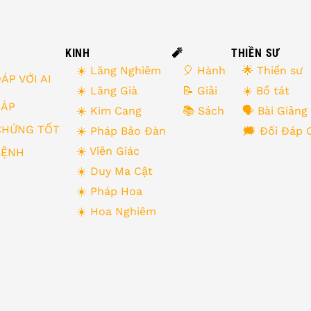
KINH
🧨
THIỀN SƯ
☀️ Lăng Nghiêm
🎈 Hành
🌟 Thiền sư
ÁP VỚI AI
☀️ Lăng Già
📝 Giải
☀️ Bồ tát
 ĐÁP
☀️ Kim Cang
📚 Sách
🗣 Bài Giảng
CHỨNG TỐT
☀️ Pháp Bảo Đàn
🗯 Đối Đáp 
☀️ Viên Giác
BỆNH
☀️ Duy Ma Cật
☀️ Pháp Hoa
☀️ Hoa Nghiêm