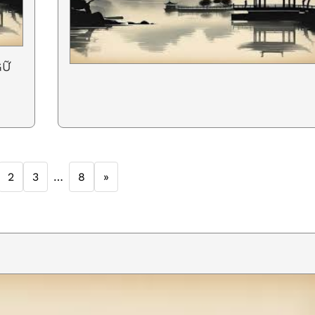
GỮ
2
3
…
8
»