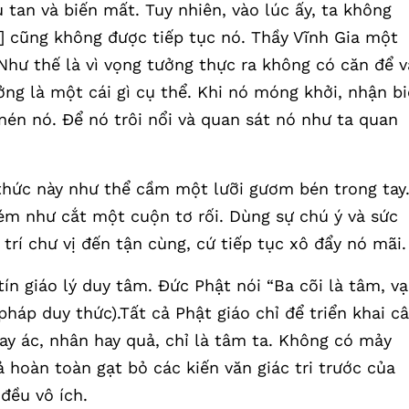
 tan và biến mất. Tuy nhiên, vào lúc ấy, ta không
c] cũng không được tiếp tục nó. Thầy Vĩnh Gia một
Như thế là vì vọng tưởng thực ra không có căn để v
ng là một cái gì cụ thể. Khi nó móng khởi, nhận bi
nén nó. Để nó trôi nổi và quan sát nó như ta quan
 thức này như thể cầm một lưỡi gươm bén trong tay
ém như cắt một cuộn tơ rối. Dùng sự chú ý và sức
rí chư vị đến tận cùng, cứ tiếp tục xô đẩy nó mãi.
n giáo lý duy tâm. Đức Phật nói “Ba cõi là tâm, v
pháp duy thức).Tất cả Phật giáo chỉ để triển khai c
hay ác, nhân hay quả, chỉ là tâm ta. Không có mảy
 hoàn toàn gạt bỏ các kiến văn giác tri trước của
đều vô ích.