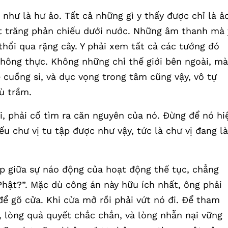
 như là hư ảo. Tất cả những gì y thấy được chỉ là ả
ặt trăng phản chiếu dưới nước. Những âm thanh mà 
thổi qua rặng cây. Y phải xem tất cả các tướng đó
 không thực. Không những chỉ thế giới bên ngoài, mà
 cuồng si, và dục vọng trong tâm cũng vậy, vô tự
ù trầm.
, phải cố tìm ra căn nguyên của nó. Đừng để nó hi
u chư vị tu tập được như vậy, tức là chư vị đang l
ập giữa sự náo động của hoạt động thế tục, chẳng
Phật?”. Mặc dù công án này hữu ích nhất, ông phải
để gõ cửa. Khi cửa mở rồi phải vứt nó đi. Để tham
, lòng quả quyết chắc chắn, và lòng nhẫn nại vững