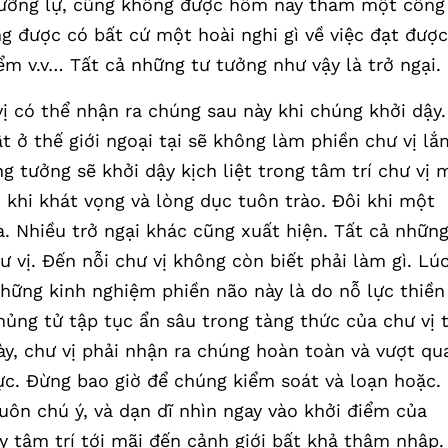
lưỡng lự, cũng không được hôm nay tham một công
 được có bất cứ một hoài nghi gì về việc đạt được
ểm v.v… Tất cả những tư tưởng như vậy là trở ngại.
vị có thể nhận ra chúng sau này khi chúng khởi dậy.
t ở thế giới ngoại tại sẽ không làm phiền chư vị lắ
g tưởng sẽ khởi dậy kịch liệt trong tâm trí chư vị 
 khi khát vọng và lòng dục tuôn trào. Đôi khi một
. Nhiều trở ngại khác cũng xuất hiện. Tất cả nhữn
vị. Đến nỗi chư vị không còn biết phải làm gì. Lú
những kinh nghiệm phiền não này là do nỗ lực thiền
chủng tử tập tục ẩn sâu trong tàng thức của chư vị 
này, chư vị phải nhận ra chúng hoàn toàn và vượt qu
c. Đừng bao giờ để chúng kiểm soát và loạn hoặc.
luôn chú ý, và dạn dĩ nhìn ngay vào khởi điểm của
y tâm trí tới mãi đến cảnh giới bất khả thâm nhập.