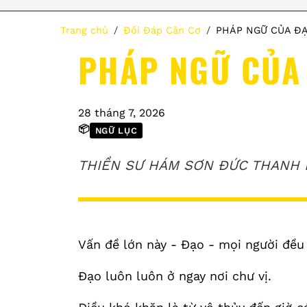
Trang chủ
Đối Đáp Căn Cơ
PHÁP NGỮ CỦA Đ
PHÁP NGỮ CỦA
28 tháng 7, 2026
📦
NGỮ LỤC
THIỀN SƯ HÁM SƠN ĐỨC THANH 
Vấn đề lớn này - Đạo - mọi người đều
Đạo luôn luôn ở ngay nơi chư vị.