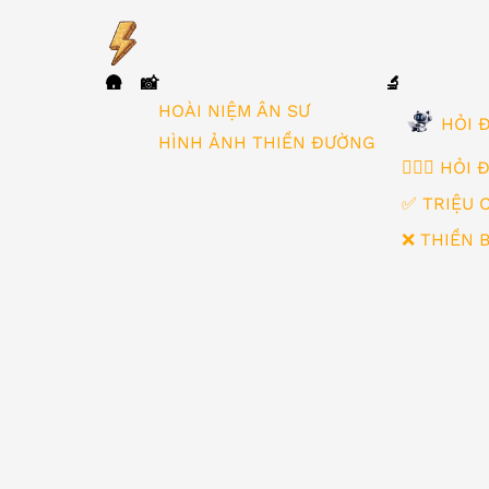
🛖
📸
🔬
▼
HOÀI NIỆM ÂN SƯ
HỎI Đ
HÌNH ẢNH THIỀN ĐƯỜNG
🙋🏻‍♂️ HỎI
✅ TRIỆU 
❌ THIỀN 