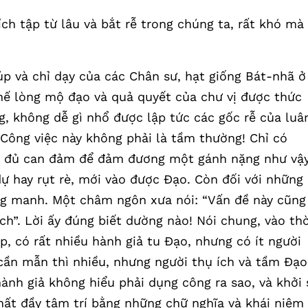
ch tập từ lâu và bắt rễ trong chúng ta, rất khó mà
iúp và chỉ dạy của các Chân sư, hạt giống Bát-nhã ở
thế lòng mộ đạo và quả quyết của chư vị được thức
g, không dễ gì nhổ được lập tức các gốc rễ của luâ
. Công việc này không phải là tầm thường! Chỉ có
ầy đủ can đảm để đảm đương một gánh nặng như vậ
ự hay rụt rè, mới vào được Đạo. Còn đối với những
ng manh. Một châm ngôn xưa nói: “Vấn đề này cũng
h”. Lời ấy đúng biết dường nào! Nói chung, vào thờ
p, có rất nhiều hành giả tu Đạo, nhưng có ít người
ần mẫn thì nhiều, nhưng người thụ ích và tầm Đạo
ành giả không hiểu phải dụng công ra sao, và khởi 
chất đầy tâm trí bằng những chữ nghĩa và khái niệm