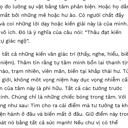
ọ đo lường sự vật bằng tâm phân biện. Hoặc họ dằ
 mắt bởi những mê hoặc hư ảo. Có người chất đầy
à coi những lời dạy hoặc kiến giải này là của mình.
vô ích. Đó là ý nghĩa của câu nói: “Thâu đạt kiến
ự giác ngộ”.
tất cả những kiến văn giác tri (thấy, nghe, hiểu, biế
niệm). Thâm tín rằng tự tâm mình bổn lai thanh tị
ào, trạm nhiên, viên mãn, biến tại khắp thái hư. T
ế giới, không môt vọng niệm hay dục vọng nhiễm cấ
n của tâm này là phi hữu. Tất cả các tướng trước
ính. Chúng chỉ là những chiếc bóng trong tâm. Với
công như sau: Tìm cho ra cái điểm mà tư tưởng ta kh
ện hành ở đâu và biến mất ở đâu. Giữ điểm này tro
nát nó bằng tất cả sức mạnh! Nếu chư vị có thể