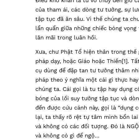
Điều khó khăn là từ vô thủy đến giờ c
của tham ái, các dòng tư tưởng, sự lư
tập tục đã ăn sâu. Vì thế chúng ta ch
lẩn quẩn giữa những chiếc bóng vọng t
lăn mãi trong luân hồi.
Xưa, chư Phật Tổ hiện thân trong thế 
pháp dạy, hoặc Giáo hoặc Thiền[1]. T
cụ dùng để đập tan tư tưởng thâm nh
pháp theo ý nghĩa một cái gì thực hay
chúng ta. Cái gọi là tu tập hay dụng 
bóng của lối suy tưởng tập tục và dòn
đến được cứu cánh này, gọi là “dụng 
lại, ta thấy rõ rệt tự tâm mình bổn l
và không có các đối tượng. Đó là NGỘ
và không có gì để ngộ…