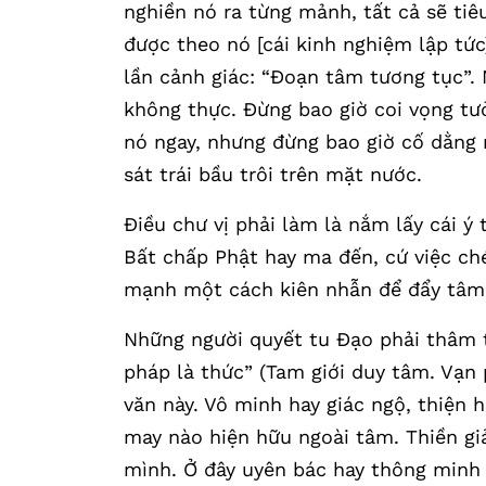
nghiền nó ra từng mảnh, tất cả sẽ tiêu
được theo nó [cái kinh nghiệm lập tứ
lần cảnh giác: “Đoạn tâm tương tục”. 
không thực. Đừng bao giờ coi vọng tưở
nó ngay, nhưng đừng bao giờ cố dằng 
sát trái bầu trôi trên mặt nước.
Điều chư vị phải làm là nắm lấy cái ý
Bất chấp Phật hay ma đến, cứ việc ch
mạnh một cách kiên nhẫn để đẩy tâm t
Những người quyết tu Đạo phải thâm tí
pháp là thức” (Tam giới duy tâm. Vạn 
văn này. Vô minh hay giác ngộ, thiện 
may nào hiện hữu ngoài tâm. Thiền giả
mình. Ở đây uyên bác hay thông minh 