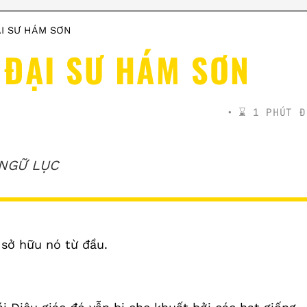
ẠI SƯ HÁM SƠN
 ĐẠI SƯ HÁM SƠN
⌛️ 1 PHÚT Đ
NGỮ LỤC
 sở hữu nó từ đầu.