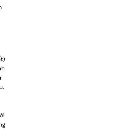
n
t)
nh
ừ
u.
ởi
ng