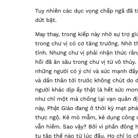
Tuy nhiên các dục vọng chấp ngã đã tí
dứt bặt.
May thay, trong kiếp này nhờ sự trợ g
trong chư vị có cơ tăng trưởng. Nhờ 
tỉnh. Nhưng chư vị phải nhận thức rằn
hồi đã ăn sâu trong chư vị từ vô thủy
những người có ý chí và sức mạnh đ
và dấn thân tới trước không chút do d
người khác dịp ấy thật là hết sức mo
như chỉ một mà chống lại vạn quân địc
này, Phật Giáo đang ở thời kỳ mạt phá
thực ngộ. Kẻ mò mẫm, kẻ dụng công c
vẫn hiếm. Sao vậy? Bởi vì phần đông h
tu tập thế nào từ lúc đầu. Họ chỉ lo 