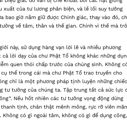
ái Diệu giác đó vẫn bị che khuất bởi các hạt giống
u xuất của tư lương phân biện, và lề lối suy tưởng
ưa bao giờ nắm giữ được Chính giác, thay vào đó, ch
ưởng về tâm, thân và thế gian. Chính vì thế mà trô
giới này, sử dụng hàng vạn lời lẽ và nhiều phương
ất cả lời dạy của chư Phật Tổ không khác những dụn
iễm quen thói chấp trước của chúng sinh. Không c
 cụ thể trong cái mà chư Phật Tổ trao truyền cho
công chỉ là một phương pháp tịnh luyện những chiế
g tư tưởng của chúng ta. Tập trung tất cả sức lực 
công”. Nếu hốt nhiên các tư tưởng vọng động dừng
ai thanh tịnh, chân thật mênh mông, rực rỡ viên mã
. Không có gì ngoài tâm, không có gì để dụng công,