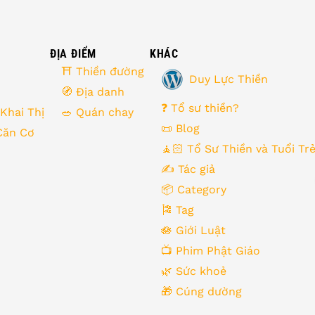
ĐỊA ĐIỂM
KHÁC
⛩ Thiền đường
Duy Lực Thiền
🧭 Địa danh
❓ Tổ sư thiền?
 Khai Thị
🥗 Quán chay
📜 Blog
Căn Cơ
🧘🏻 Tổ Sư Thiền và Tuổi Tr
✍️ Tác giả
📦 Category
🎏 Tag
🪷 Giới Luật
📺 Phim Phật Giáo
🌿️ Sức khoẻ
🎁️ Cúng dường