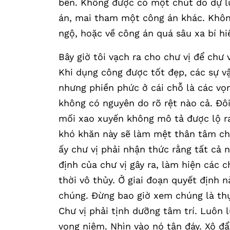
bền. Không được có một chút do dự 
án, mai tham một công án khác. Không
ngộ, hoặc về công án quá sâu xa bí hi
Bây giờ tôi vạch ra cho chư vị để chư 
Khi dụng công được tốt đẹp, các sự vậ
nhưng phiền phức ở cái chỗ là các vọn
không có nguyên do rõ rệt nào cả. Đôi
mối xao xuyến không mô tả được lộ ra
khó khăn này sẽ làm mệt thân tâm chư 
ấy chư vị phải nhận thức rằng tất cả 
định của chư vị gây ra, làm hiện các 
thời vô thủy. Ở giai đoạn quyết định 
chúng. Đừng bao giờ xem chúng là thự
Chư vị phải tịnh dưỡng tâm trí. Luôn 
vọng niệm. Nhìn vào nó tận đáy. Xô đẩ