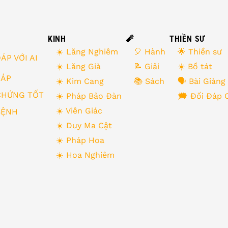
KINH
🧨
THIỀN SƯ
☀️ Lăng Nghiêm
🎈 Hành
🌟 Thiền sư
ÁP VỚI AI
☀️ Lăng Già
📝 Giải
☀️ Bồ tát
 ĐÁP
☀️ Kim Cang
📚 Sách
🗣 Bài Giảng
CHỨNG TỐT
☀️ Pháp Bảo Đàn
🗯 Đối Đáp 
☀️ Viên Giác
BỆNH
☀️ Duy Ma Cật
☀️ Pháp Hoa
☀️ Hoa Nghiêm