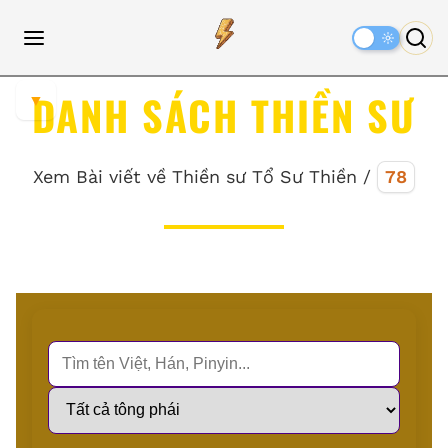
Dark
Mode
DANH SÁCH THIỀN SƯ
▼
Xem Bài viết về Thiền sư Tổ Sư Thiền /
78