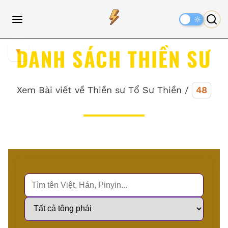
Dark
Mode
DANH SÁCH THIỀN SƯ
▼
Xem Bài viết về Thiền sư Tổ Sư Thiền /
48