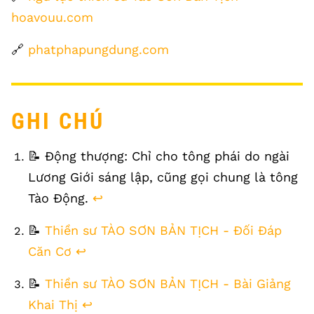
hoavouu.com
🔗
phatphapungdung.com
GHI CHÚ
FOOTNOTES
📝 Động thượng: Chỉ cho tông phái do ngài
Lương Giới sáng lập, cũng gọi chung là tông
Tào Động.
↩
📝
Thiền sư TÀO SƠN BẢN TỊCH - Đối Đáp
Căn Cơ
↩
📝
Thiền sư TÀO SƠN BẢN TỊCH - Bài Giảng
Khai Thị
↩