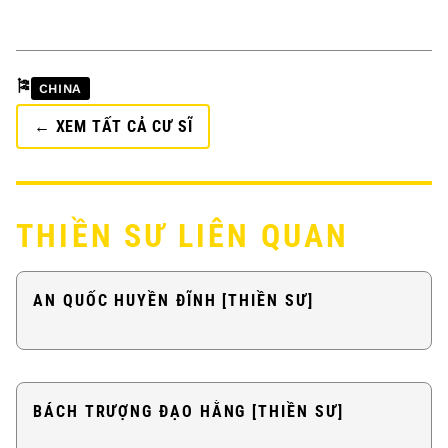
🎏
CHINA
← XEM TẤT CẢ CƯ SĨ
THIỀN SƯ LIÊN QUAN
AN QUỐC HUYỀN ĐĨNH [THIỀN SƯ]
BÁCH TRƯỢNG ĐẠO HẰNG [THIỀN SƯ]