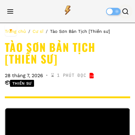
Dark
Mode
▼
Trang chủ
Cư sĩ
Tào Sơn Bản Tịch [Thiền sư]
TÀO SƠN BẢN TỊCH
[THIỀN SƯ]
⌛️ 1 PHÚT ĐỌC
28 tháng 7, 2026
PDF
TÀO SƠN BẢN TỊC
📦
THIỀN SƯ