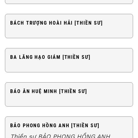
BÁCH TRƯỢNG HOÀI HẢI [THIỀN SƯ]
BA LĂNG HẠO GIÁM [THIỀN SƯ]
BÁO ÂN HUỆ MINH [THIỀN SƯ]
BẢO PHONG HỒNG ANH [THIỀN SƯ]
Thiền sư BẢO PHONG HỒNG ANH