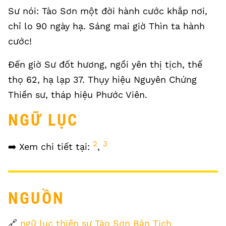
Sư nói: Tào Sơn một đời hành cước khắp nơi,
chỉ lo 90 ngày hạ. Sáng mai giờ Thìn ta hành
cước!
Đến giờ Sư đốt hương, ngồi yên thị tịch, thế
thọ 62, hạ lạp 37. Thụy hiệu Nguyên Chứng
Thiền sư, tháp hiệu Phước Viên.
NGỮ LỤC
2
3
➡️ Xem chi tiết tại:
,
NGUỒN
🔗
ngữ lục thiền sư Tào Sơn Bản Tịch