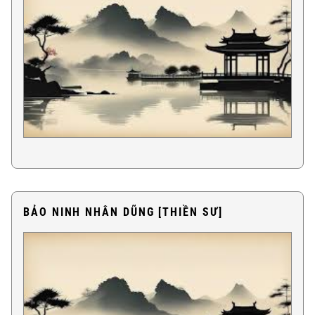
BẢO NINH NHÂN DŨNG [THIỀN SƯ]