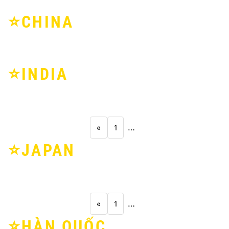
⭐️CHINA
⭐️INDIA
«
1
…
⭐️JAPAN
«
1
…
⭐️HÀN QUỐC