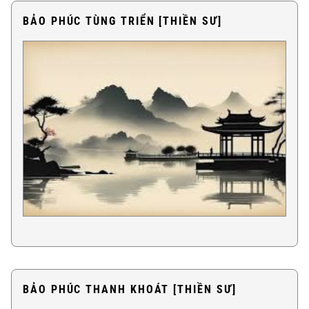
BẢO PHÚC TÙNG TRIỂN [THIỀN SƯ]
BẢO PHÚC THANH KHOÁT [THIỀN SƯ]