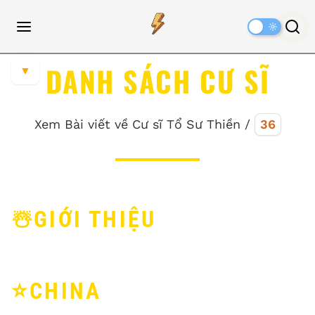
Dark
Mode
DANH SÁCH CƯ SĨ
▼
Xem Bài viết về Cư sĩ Tổ Sư Thiền /
36
☃️GIỚI THIỆU
⭐️CHINA