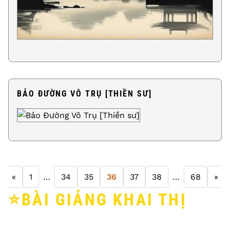
BẢO ĐƯỜNG VÔ TRỤ [THIỀN SƯ]
«
1
…
34
35
36
37
38
…
68
»
⭐️BÀI GIẢNG KHAI THỊ