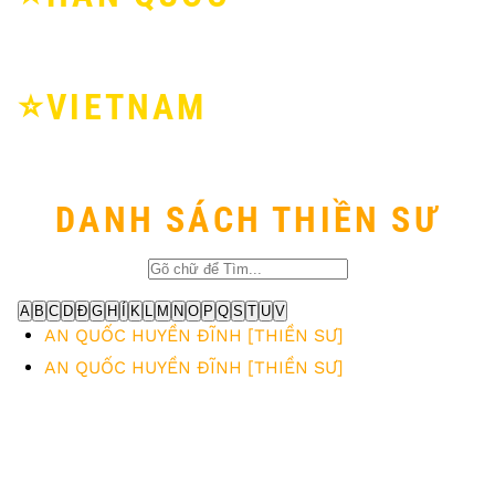
⭐️VIETNAM
DANH SÁCH THIỀN SƯ
A
B
C
D
Đ
G
H
Í
K
L
M
N
O
P
Q
S
T
U
V
AN QUỐC HUYỀN ĐĨNH [THIỀN SƯ]
AN QUỐC HUYỀN ĐĨNH [THIỀN SƯ]