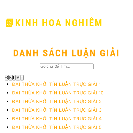
📗KINH HOA NGHIÊM
DANH SÁCH LUẬN GIẢI
Đ
K
L
M
T
ĐẠI THỪA KHỞI TÍN LUẬN TRỰC GIẢI 1
ĐẠI THỪA KHỞI TÍN LUẬN TRỰC GIẢI 10
ĐẠI THỪA KHỞI TÍN LUẬN TRỰC GIẢI 2
ĐẠI THỪA KHỞI TÍN LUẬN TRỰC GIẢI 3
ĐẠI THỪA KHỞI TÍN LUẬN TRỰC GIẢI 4
ĐẠI THỪA KHỞI TÍN LUẬN TRỰC GIẢI 5