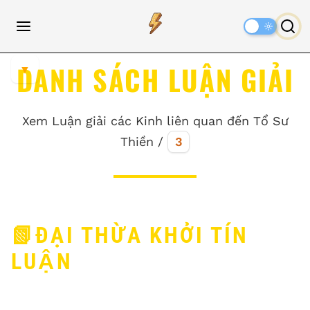
Dark
Mode
DANH SÁCH LUẬN GIẢI
▼
Xem Luận giải các Kinh liên quan đến Tổ Sư
Thiền /
3
📗ĐẠI THỪA KHỞI TÍN
LUẬN