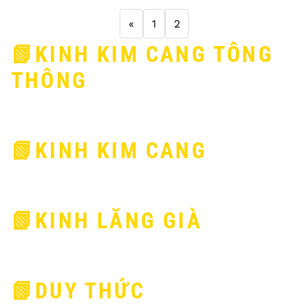
«
1
2
📗KINH KIM CANG TÔNG
THÔNG
📗KINH KIM CANG
📗KINH LĂNG GIÀ
📗DUY THỨC