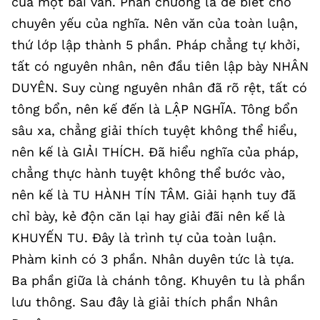
của một bài văn. Phân chương là để biết chỗ
chuyên yếu của nghĩa. Nên văn của toàn luận,
thứ lớp lập thành 5 phần. Pháp chẳng tự khởi,
tất có nguyên nhân, nên đầu tiên lập bày NHÂN
DUYÊN. Suy cùng nguyên nhân đã rõ rệt, tất có
tông bổn, nên kế đến là LẬP NGHĨA. Tông bổn
sâu xa, chẳng giải thích tuyệt không thể hiểu,
nên kế là GIẢI THÍCH. Đã hiểu nghĩa của pháp,
chẳng thực hành tuyệt không thể bước vào,
nên kế là TU HÀNH TÍN TÂM. Giải hạnh tuy đã
chỉ bày, kẻ độn căn lại hay giải đãi nên kế là
KHUYẾN TU. Đây là trình tự của toàn luận.
Phàm kinh có 3 phần. Nhân duyên tức là tựa.
Ba phần giữa là chánh tông. Khuyên tu là phần
lưu thông. Sau đây là giải thích phần Nhân