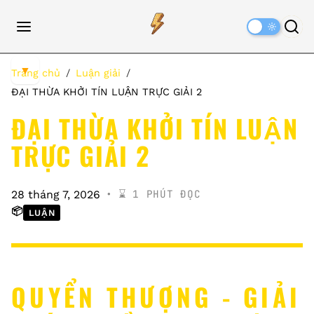
Dark
Mode
▼
Trang chủ
Luận giải
ĐẠI THỪA KHỞI TÍN LUẬN TRỰC GIẢI 2
ĐẠI THỪA KHỞI TÍN LUẬN
TRỰC GIẢI 2
⌛️ 1 PHÚT ĐỌC
28 tháng 7, 2026
📦
LUẬN
QUYỂN THƯỢNG - GIẢI