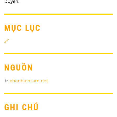
Duyên.
MỤC LỤC
🔗
NGUỒN
✨
chanhientam.net
GHI CHÚ