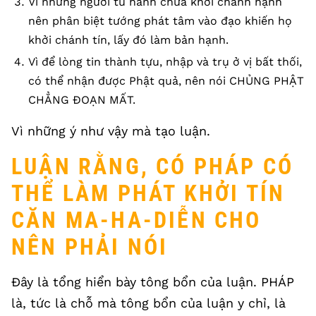
Vì những người tu hành chưa khởi chánh hạnh
nên phân biệt tướng phát tâm vào đạo khiến họ
khởi chánh tín, lấy đó làm bản hạnh.
Vì để lòng tin thành tựu, nhập và trụ ở vị bất thối,
có thể nhận được Phật quả, nên nói CHỦNG PHẬT
CHẲNG ĐOẠN MẤT.
Vì những ý như vậy mà tạo luận.
LUẬN RẰNG, CÓ PHÁP CÓ
THỂ LÀM PHÁT KHỞI TÍN
CĂN MA-HA-DIỄN CHO
NÊN PHẢI NÓI
Đây là tổng hiển bày tông bổn của luận. PHÁP
là, tức là chỗ mà tông bổn của luận y chỉ, là