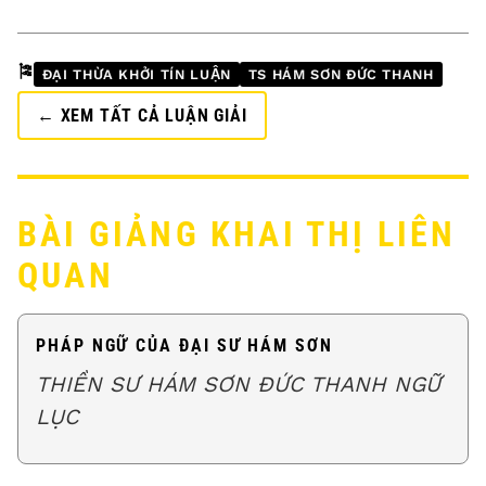
🎏
ĐẠI THỪA KHỞI TÍN LUẬN
TS HÁM SƠN ĐỨC THANH
← XEM TẤT CẢ LUẬN GIẢI
BÀI GIẢNG KHAI THỊ LIÊN
QUAN
PHÁP NGỮ CỦA ĐẠI SƯ HÁM SƠN
THIỀN SƯ HÁM SƠN ĐỨC THANH NGỮ
LỤC