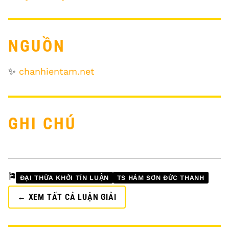
NGUỒN
✨
chanhientam.net
GHI CHÚ
🎏
ĐẠI THỪA KHỞI TÍN LUẬN
TS HÁM SƠN ĐỨC THANH
← XEM TẤT CẢ LUẬN GIẢI