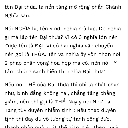
tên Đại thừa, là nền tảng mở rộng phần Chánh
Nghĩa sau.
Nói NGHĨA là, tên y nơi nghĩa mà lập. Do nghĩa
gì mà lập tên Đại thừa? Vì có 3 nghĩa lớn nên
được tên là ĐẠI. Vì có hai nghĩa vận chuyển
nên gọi là THỪA. Tên và nghĩa ấy vốn nhơn nơi
2 pháp chân vọng hòa hợp mà có, nên nói “Y
tâm chúng sanh hiển thị nghĩa Đại thừa”.
Nếu nói THỂ của Đại thừa thì chỉ là nhất chân
như, bình đẳng không hai, chẳng tăng chẳng
giảm, nên chỉ gọi là THỂ. Nay y nơi Như Lai
Tạng tùy duyên nhiễm tịnh : Nếu theo duyên
tịnh thì đầy đủ vô lượng tự tánh công đức,
thành nhân quả xuất thế gian. Nếu theo duyên