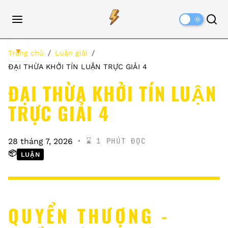
Dark
Mode
▼
Trang chủ
Luận giải
ĐẠI THỪA KHỞI TÍN LUẬN TRỰC GIẢI 4
ĐẠI THỪA KHỞI TÍN LUẬN
TRỰC GIẢI 4
⌛️ 1 PHÚT ĐỌC
28 tháng 7, 2026
📦
LUẬN
QUYỂN THƯỢNG -