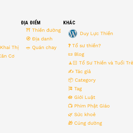
ĐỊA ĐIỂM
KHÁC
⛩ Thiền đường
Duy Lực Thiền
🧭 Địa danh
❓ Tổ sư thiền?
 Khai Thị
🥗 Quán chay
📜 Blog
Căn Cơ
🧘🏻 Tổ Sư Thiền và Tuổi Tr
✍️ Tác giả
📦 Category
🎏 Tag
🪷 Giới Luật
📺 Phim Phật Giáo
🌿️ Sức khoẻ
🎁️ Cúng dường