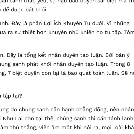
ăn tánh thấp yếu, sợ hậu báo duyên sai biệt mà th
ộ để được bất thối.
hành. Đây là phần Lợi Ích Khuyên Tu dưới. Vì những
ưa ra sự thiệt hơn khuyên nhủ khiến họ tu tập. Tó
. Đây là tổng kết nhân duyên tạo luận. Bởi bản ý
chúng sanh phát khởi nhân duyên tạo luận. Trong 8
g, 7 biệt duyên còn lại là bao quát toàn luận. Sẽ n
 lập lại?
nhưng do chúng sanh căn hạnh chẳng đồng, nên nhân
i Như Lai còn tại thế, chúng sanh thì căn tánh lanh
 tâm thù thắng, viên âm một khi nói ra, mọi loài kh