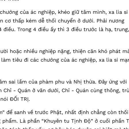
 chướng của ác nghiệp, khéo giữ tâm mình, xa lìa si
căn cơ thấp kém dễ thối chuyển ở dưới. Phải nương
điều. Trong 4 điều ấy thì 3 điều trước là hạ, trung
gười hoặc nhiều nghiệp nặng, thiện căn khó phát m
 làm tiêu đi các chướng của ác nghiệp, xa lìa si mạ
 tâm sai lầm của phàm phu và Nhị thừa. Đây ứng với
 Chỉ - Quán ở văn dưới, Chỉ - Quán cùng thông, tr
nói ĐỐI TRỊ.
m” để sanh về trước Phật, nhất định chẳng còn thối
g phẩm. Là phần “Khuyên tu Tịnh Độ” ở cuối phần 