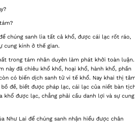
ày?
 tám?
ể chúng sanh lìa tất cả khổ, được cái lạc rốt ráo,
ự cung kính ở thế gian.
hất trong tám nhân duyên làm phát khởi toàn luận.
 này đã chiêu khổ khổ, hoại khổ, hành khổ, phần
còn có biến dịch sanh tử vi tế khổ. Nay khai thị tâ
bồ đề, biết được pháp lạc, cái lạc của niết bàn tịc
ìa khổ được lạc, chẳng phải cầu danh lợi và sự cung
của Như Lai để chúng sanh nhận hiểu được chân