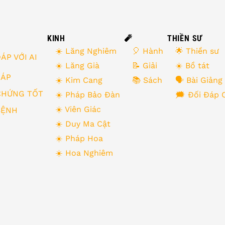
KINH
🧨
THIỀN SƯ
☀️ Lăng Nghiêm
🎈 Hành
🌟 Thiền sư
ÁP VỚI AI
☀️ Lăng Già
📝 Giải
☀️ Bồ tát
 ĐÁP
☀️ Kim Cang
📚 Sách
🗣 Bài Giảng
CHỨNG TỐT
☀️ Pháp Bảo Đàn
🗯 Đối Đáp 
☀️ Viên Giác
BỆNH
☀️ Duy Ma Cật
☀️ Pháp Hoa
☀️ Hoa Nghiêm