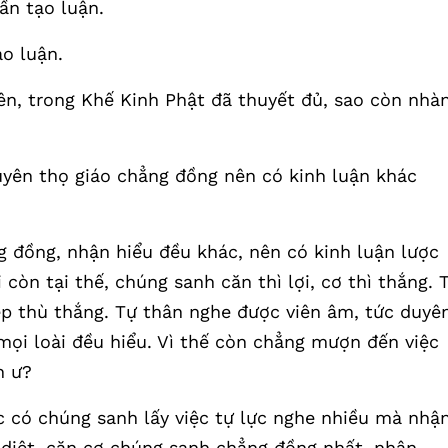
ần tạo luận.
ạo luận.
ên, trong Khế Kinh Phật đã thuyết đủ, sao còn nhà
duyên thọ giáo chẳng đồng nên có kinh luận khác
g đồng, nhận hiểu đều khác, nên có kinh luận lược
còn tại thế, chúng sanh căn thì lợi, cơ thì thắng. 
ệp thù thắng. Tự thân nghe được viên âm, tức duyê
 mọi loài đều hiểu. Vì thế còn chẳng mượn đến việc
n ư?
c có chúng sanh lấy việc tự lực nghe nhiều mà nhậ
p diệt, căn cơ chúng sanh chẳng đồng nhất, nhân