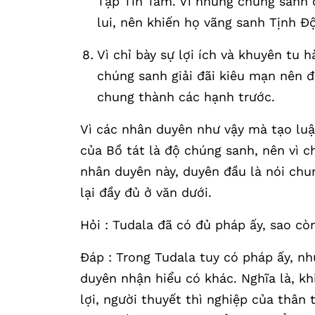
Tập Tín Tâm. Vì những chúng sanh c
lui, nên khiến họ vãng sanh Tịnh Đ
Vì chỉ bày sự lợi ích và khuyên tu 
chúng sanh giải đãi kiêu mạn nên đ
chung thành các hạnh trước.
Vì các nhân duyên như vậy mà tạo luận
của Bồ tát là độ chúng sanh, nên vì 
nhân duyên này, duyên đầu là nói chun
lại đầy đủ ở văn dưới.
Hỏi : Tudala đã có đủ pháp ấy, sao còn
Đáp : Trong Tudala tuy có pháp ấy, 
duyên nhận hiểu có khác. Nghĩa là, kh
lợi, người thuyết thì nghiệp của thân