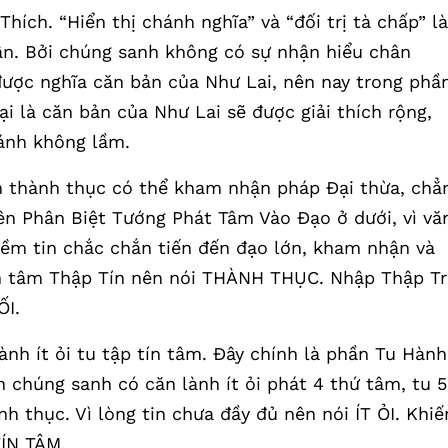
hích. “Hiển thị chánh nghĩa” và “đối trị tà chấp” là
ận. Bởi chúng sanh không có sự nhận hiểu chân
 được nghĩa căn bản của Như Lai, nên nay trong phầ
i là căn bản của Như Lai sẽ được giải thích rộng,
hánh không lầm.
h thành thục có thể kham nhận pháp Đại thừa, chẳ
ên Phân Biệt Tướng Phát Tâm Vào Đạo ở dưới, vì vă
niềm tin chắc chắn tiến đến đạo lớn, kham nhận và
 mãn tâm Thập Tín nên nói THÀNH THỤC. Nhập Thập T
ỐI.
nh ít ỏi tu tập tín tâm. Đây chính là phần Tu Hành
n chúng sanh có căn lành ít ỏi phát 4 thứ tâm, tu 5
h thục. Vì lòng tin chưa đầy đủ nên nói ÍT ỎI. Khiế
TÍN TÂM.