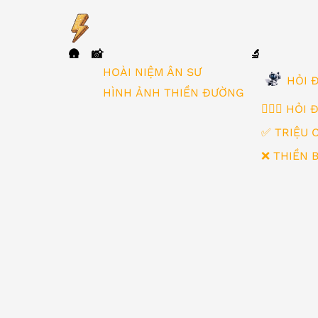
🛖
📸
🔬
▼
HOÀI NIỆM ÂN SƯ
HỎI Đ
HÌNH ẢNH THIỀN ĐƯỜNG
🙋🏻‍♂️ HỎI
✅ TRIỆU 
❌ THIỀN 