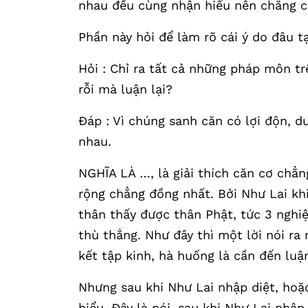
nhau đều cùng nhận hiểu nên chẳng c
Phần này hỏi để làm rõ cái ý do đâu t
Hỏi : Chỉ ra tất cả những pháp môn tr
rỗi mà luận lại?
Đáp : Vì chúng sanh căn có lợi độn, 
nhau.
NGHĨA LÀ …, là giải thích căn cơ chẳn
rộng chẳng đồng nhất. Bởi Như Lai khi 
thân thấy được thân Phật, tức 3 nghi
thù thắng. Như đây thì một lời nói ra
kết tập kinh, hà huống là cần đến luậ
Nhưng sau khi Như Lai nhập diệt, hoặ
hiểu. Đây là nói, sau khi Như Lai nhậ