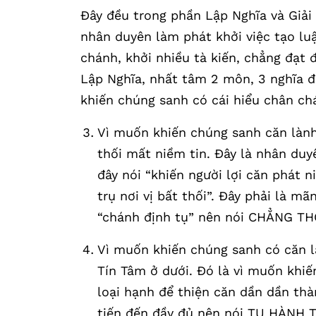
Đây đều trong phần Lập Nghĩa và Giải T
nhân duyên làm phát khởi việc tạo lu
chánh, khởi nhiều tà kiến, chẳng đạt
Lập Nghĩa, nhất tâm 2 môn, 3 nghĩa đạ
khiến chúng sanh có cái hiểu chân c
Vì muốn khiến chúng sanh căn làn
thối mất niềm tin. Đây là nhân duy
đây nói “khiến người lợi căn phát 
trụ nơi vị bất thối”. Đây phải là
“chánh định tụ” nên nói CHẲNG TH
Vì muốn khiến chúng sanh có căn là
Tín Tâm ở dưới. Đó là vì muốn khiế
loại hạnh để thiện căn dần dần thàn
tiến đến đầy đủ nên nói TU HÀNH 