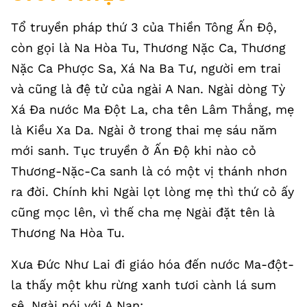
Tổ truyền pháp thứ 3 của Thiền Tông Ấn Độ,
còn gọi là Na Hòa Tu, Thương Nặc Ca, Thương
Nặc Ca Phược Sa, Xá Na Ba Tư, người em trai
và cũng là đệ tử của ngài A Nan. Ngài dòng Tỳ
Xá Đa nước Ma Đột La, cha tên Lâm Thắng, mẹ
là Kiều Xa Da. Ngài ở trong thai mẹ sáu năm
mới sanh. Tục truyền ở Ấn Độ khi nào cỏ
Thương-Nặc-Ca sanh là có một vị thánh nhơn
ra đời. Chính khi Ngài lọt lòng mẹ thì thứ cỏ ấy
cũng mọc lên, vì thế cha mẹ Ngài đặt tên là
Thương Na Hòa Tu.
Xưa Đức Như Lai đi giáo hóa đến nước Ma-đột-
la thấy một khu rừng xanh tươi cành lá sum
sê, Ngài nói với A Nan: