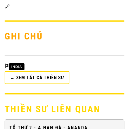
🔗
GHI CHÚ
🎏
INDIA
← XEM TẤT CẢ THIỀN SƯ
THIỀN SƯ LIÊN QUAN
TỔ THỨ 2 - A NAN ĐÀ - ANANDA