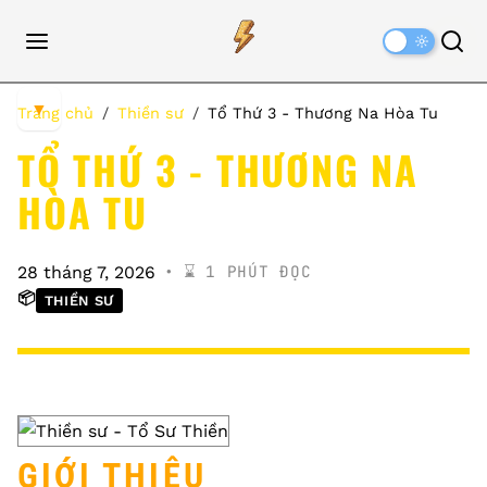
Dark
Mode
▼
Trang chủ
Thiền sư
Tổ Thứ 3 - Thương Na Hòa Tu
TỔ THỨ 3 - THƯƠNG NA
HÒA TU
⌛️ 1 PHÚT ĐỌC
28 tháng 7, 2026
📦
THIỀN SƯ
GIỚI THIỆU