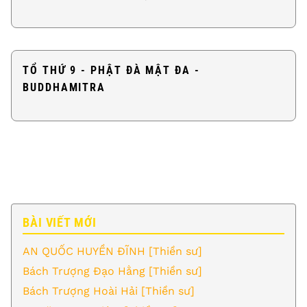
TỔ THỨ 9 - PHẬT ĐÀ MẬT ĐA -
BUDDHAMITRA
BÀI VIẾT MỚI
AN QUỐC HUYỀN ĐĨNH [Thiền sư]
Bách Trượng Đạo Hằng [Thiền sư]
Bách Trượng Hoài Hải [Thiền sư]