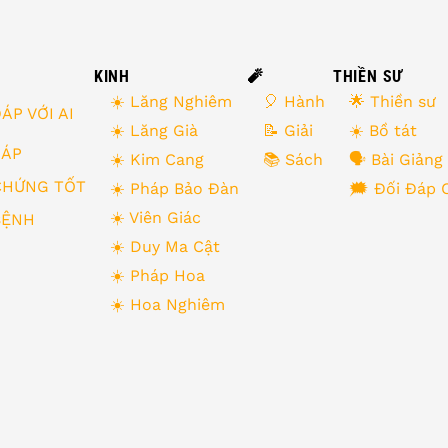
KINH
🧨
THIỀN SƯ
☀️ Lăng Nghiêm
🎈 Hành
🌟 Thiền sư
ÁP VỚI AI
☀️ Lăng Già
📝 Giải
☀️ Bồ tát
 ĐÁP
☀️ Kim Cang
📚 Sách
🗣 Bài Giảng
CHỨNG TỐT
☀️ Pháp Bảo Đàn
🗯 Đối Đáp 
☀️ Viên Giác
BỆNH
☀️ Duy Ma Cật
☀️ Pháp Hoa
☀️ Hoa Nghiêm