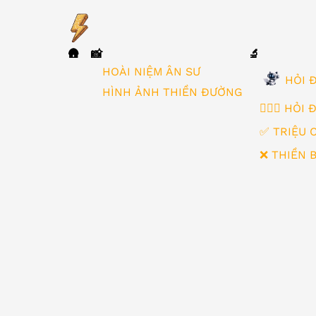
🛖
📸
🔬
▼
HOÀI NIỆM ÂN SƯ
HỎI Đ
HÌNH ẢNH THIỀN ĐƯỜNG
🙋🏻‍♂️ HỎI
✅ TRIỆU 
❌ THIỀN 