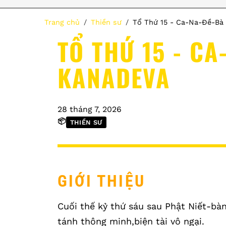
Trang chủ
Thiền sư
Tổ Thứ 15 - Ca-Na-Đề-Bà
TỔ THỨ 15 - CA
KANADEVA
28 tháng 7, 2026
📦
THIỀN SƯ
GIỚI THIỆU
Cuối thế kỷ thứ sáu sau Phật Niết-b
tánh thông minh,biện tài vô ngại.