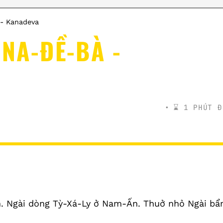
 - Kanadeva
-NA-ĐỀ-BÀ -
⌛️ 1 PHÚT Đ
àn. Ngài dòng Tỳ-Xá-Ly ở Nam-Ấn. Thuở nhỏ Ngài b