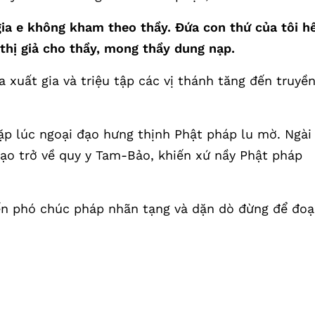
gia e không kham theo thầy. Đứa con thứ của tôi h
thị giả cho thầy, mong thầy dung nạp.
xuất gia và triệu tập các vị thánh tăng đến truyề
p lúc ngoại đạo hưng thịnh Phật pháp lu mờ. Ngài
ạo trở về quy y Tam-Bảo, khiến xứ nầy Phật pháp
đến phó chúc pháp nhãn tạng và dặn dò đừng để đo