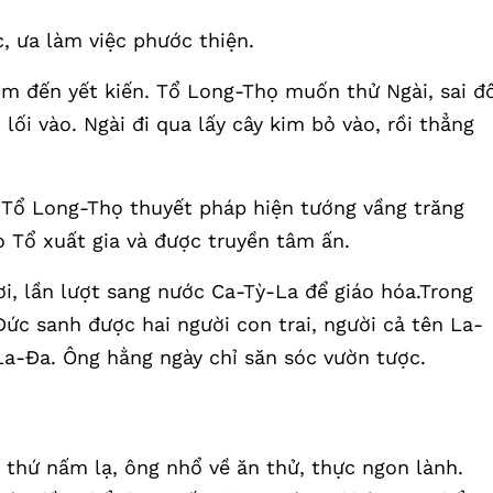
, ưa làm việc phước thiện.
ìm đến yết kiến. Tổ Long-Thọ muốn thử Ngài, sai đ
ối vào. Ngài đi qua lấy cây kim bỏ vào, rồi thẳng
i Tổ Long-Thọ thuyết pháp hiện tướng vầng trăng
o Tổ xuất gia và được truyền tâm ấn.
i, lần lượt sang nước Ca-Tỳ-La để giáo hóa.Trong
ức sanh được hai người con trai, người cả tên La-
a-Đa. Ông hằng ngày chỉ săn sóc vườn tược.
thứ nấm lạ, ông nhổ về ăn thử, thực ngon lành.