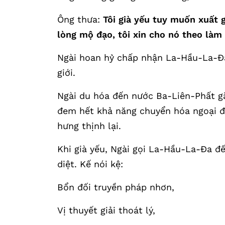
Ông thưa:
Tôi già yếu tuy muốn xuất 
lòng mộ đạo, tôi xin cho nó theo làm 
Ngài hoan hỷ chấp nhận La-Hầu-La-Đa 
giới.
Ngài du hóa đến nước Ba-Liên-Phất gặ
đem hết khả năng chuyển hóa ngoại đ
hưng thịnh lại.
Khi già yếu, Ngài gọi La-Hầu-La-Đa 
diệt. Kế nói kệ:
Bổn đối truyền pháp nhơn,
Vị thuyết giải thoát lý,