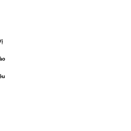
Vị
ào
êu