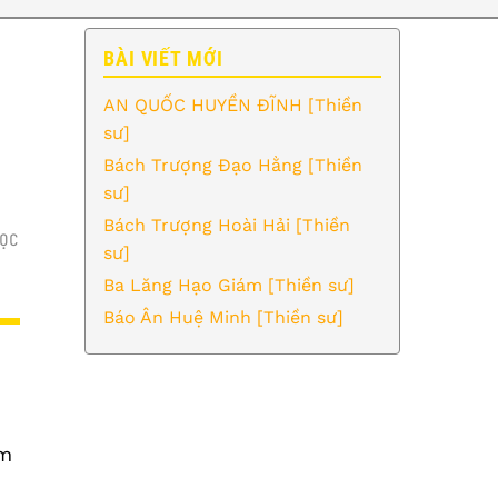
BÀI VIẾT MỚI
AN QUỐC HUYỀN ĐĨNH [Thiền
sư]
Bách Trượng Đạo Hằng [Thiền
sư]
Bách Trượng Hoài Hải [Thiền
ỌC
sư]
Ba Lăng Hạo Giám [Thiền sư]
Báo Ân Huệ Minh [Thiền sư]
ẩm