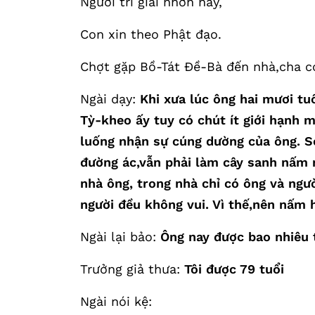
Người trí giải nhơn nầy,
Con xin theo Phật đạo.
Chợt gặp Bồ-Tát Đề-Bà đến nhà,cha co
Ngài dạy:
Khi xưa lúc ông hai mươi tu
Tỳ-kheo ấy tuy có chút ít giới hạnh 
luống nhận sự cúng dường của ông. So
đường ác,vẫn phải làm cây sanh nấm n
nhà ông, trong nhà chỉ có ông và ngư
người đều không vui. Vì thế,nên nấm 
Ngài lại bảo:
Ông nay được bao nhiêu 
Trưởng giả thưa:
Tôi được 79 tuổi
Ngài nói kệ: