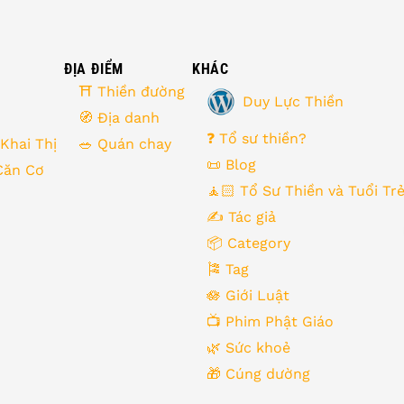
ĐỊA ĐIỂM
KHÁC
⛩ Thiền đường
Duy Lực Thiền
🧭 Địa danh
❓ Tổ sư thiền?
 Khai Thị
🥗 Quán chay
📜 Blog
Căn Cơ
🧘🏻 Tổ Sư Thiền và Tuổi Tr
✍️ Tác giả
📦 Category
🎏 Tag
🪷 Giới Luật
📺 Phim Phật Giáo
🌿️ Sức khoẻ
🎁️ Cúng dường