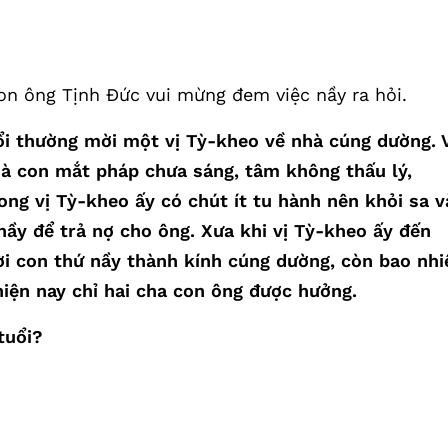
n ông Tịnh Đức vui mừng đem việc nầy ra hỏi.
ổi thường mời một vị Tỳ-kheo về nhà cúng dường. 
mà con mắt pháp chưa sáng, tâm không thấu lý,
ng vị Tỳ-kheo ấy có chút ít tu hành nên khỏi sa v
ầy để trả nợ cho ông. Xưa khi vị Tỳ-kheo ấy đến
ời con thứ nầy thành kính cúng dường, còn bao nhi
hiện nay chỉ hai cha con ông được hưởng.
tuổi?