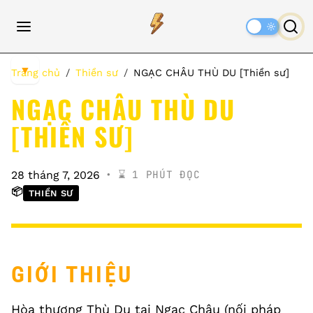
Dark
Mode
▼
Trang chủ
Thiền sư
NGẠC CHÂU THÙ DU [Thiền sư]
NGẠC CHÂU THÙ DU
[THIỀN SƯ]
⌛️ 1 PHÚT ĐỌC
28 tháng 7, 2026
📦
THIỀN SƯ
GIỚI THIỆU
Hòa thượng Thù Du tại Ngạc Châu (nối pháp