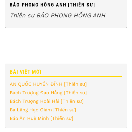
BẢO PHONG HỒNG ANH [THIỀN SƯ]
Thiền sư BẢO PHONG HỒNG ANH
BÀI VIẾT MỚI
AN QUỐC HUYỀN ĐĨNH [Thiền sư]
Bách Trượng Đạo Hằng [Thiền sư]
Bách Trượng Hoài Hải [Thiền sư]
Ba Lăng Hạo Giám [Thiền sư]
Báo Ân Huệ Minh [Thiền sư]