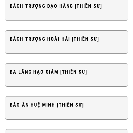
BÁCH TRƯỢNG ĐẠO HẰNG [THIỀN SƯ]
BÁCH TRƯỢNG HOÀI HẢI [THIỀN SƯ]
BA LĂNG HẠO GIÁM [THIỀN SƯ]
BÁO ÂN HUỆ MINH [THIỀN SƯ]