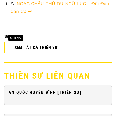
FOOTNOTES
📝
NGẠC CHÂU THÙ DU NGỮ LỤC - Đối Đáp
Căn Cơ
↩
🎏
CHINA
← XEM TẤT CẢ THIỀN SƯ
THIỀN SƯ LIÊN QUAN
AN QUỐC HUYỀN ĐĨNH [THIỀN SƯ]