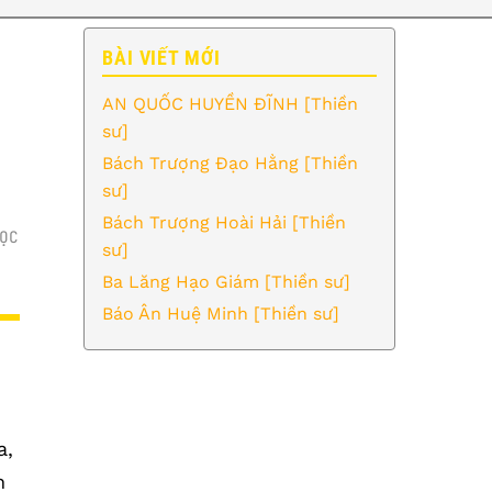
BÀI VIẾT MỚI
AN QUỐC HUYỀN ĐĨNH [Thiền
sư]
Bách Trượng Đạo Hằng [Thiền
sư]
Bách Trượng Hoài Hải [Thiền
ỌC
sư]
Ba Lăng Hạo Giám [Thiền sư]
Báo Ân Huệ Minh [Thiền sư]
a,
n