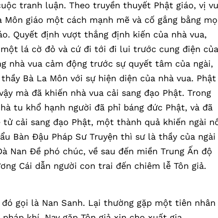
uộc tranh luận. Theo truyền thuyết Phật giáo, vị v
La Môn giáo một cách mạnh mẽ và cố gắng bằng mọ
áo. Quyết định vượt thắng định kiến của nhà vua,
ột lá cờ đỏ và cứ đi tới đi lui trước cung điện củ
ng nhà vua cảm động trước sự quyết tâm của ngài,
 thầy Bà La Môn với sự hiện diện của nhà vua. Phật
vậy mà đã khiến nhà vua cải sang đạo Phật. Trong
hà tu khổ hạnh người đã phỉ báng đức Phật, và đã
 tử cải sang đạo Phật, một thành quả khiến ngài nổ
Tẩu Bàn Đậu Pháp Sư Truyện thì sư là thầy của ngài
Đà Nan Đề phó chúc, về sau đến miền Trung Ấn độ
ương Cái dẫn người con trai đến chiêm lễ Tôn giả.
 đó gọi là Nan Sanh. Lại thường gặp một tiên nhân
pháp khí. Nay gặp Tôn giả xin cho xuất gia.