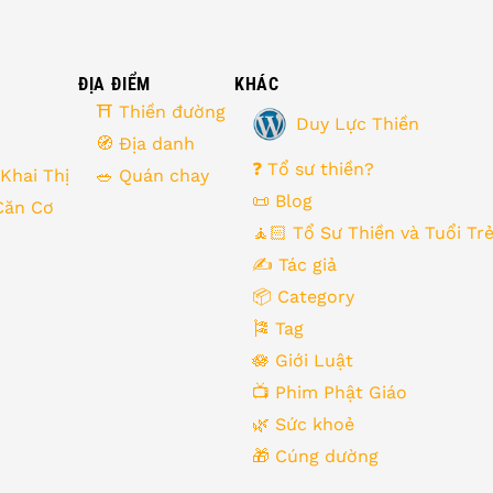
ĐỊA ĐIỂM
KHÁC
⛩ Thiền đường
Duy Lực Thiền
🧭 Địa danh
❓ Tổ sư thiền?
 Khai Thị
🥗 Quán chay
📜 Blog
Căn Cơ
🧘🏻 Tổ Sư Thiền và Tuổi Tr
✍️ Tác giả
📦 Category
🎏 Tag
🪷 Giới Luật
📺 Phim Phật Giáo
🌿️ Sức khoẻ
🎁️ Cúng dường