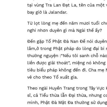
tại vùng Tra Lan Đạt La, tên của một
bay giờ là Jalandar.
Từ lọt lòng mẹ đến năm mươi tuổi ch
nghi nhơn duyên gì mà Ngài thế ấy?
Đến gặp Tổ Phật Đà Nan Đề nói duyên 
lắm,ở trong Phật pháp do lòng đại bi
thường nguyện :“Nếu tôi sanh chỗ nào
liền được giải thoát”, miệng nó không 
tiêu biểu pháp không đến đi. Cha mẹ N
vẻ cho theo Tổ xuất gia.
Theo ngài Huyền Trang trong Tây Vực K
sĩ, cả Tiểu thừa lẫn Đại thừa, nhưng c
mình, Phật Đà Mật Đa thường sử dụng