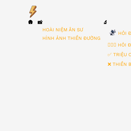
🛖
📸
🔬
▼
HOÀI NIỆM ÂN SƯ
HỎI Đ
HÌNH ẢNH THIỀN ĐƯỜNG
🙋🏻‍♂️ HỎI
✅ TRIỆU 
❌ THIỀN 