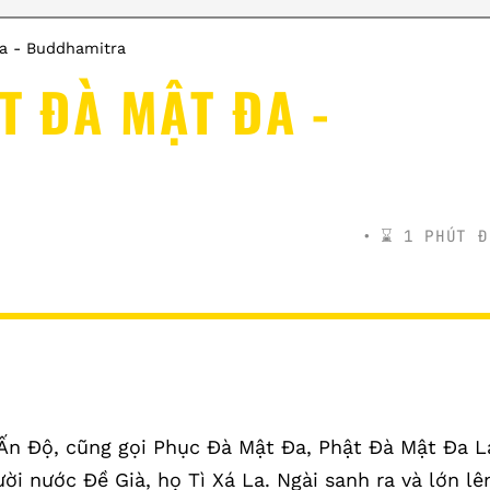
a - Buddhamitra
T ĐÀ MẬT ĐA -
⌛️ 1 PHÚT Đ
Ấn Độ, cũng gọi Phục Đà Mật Đa, Phật Đà Mật Đa L
ời nước Đề Già, họ Tì Xá La. Ngài sanh ra và lớn lê