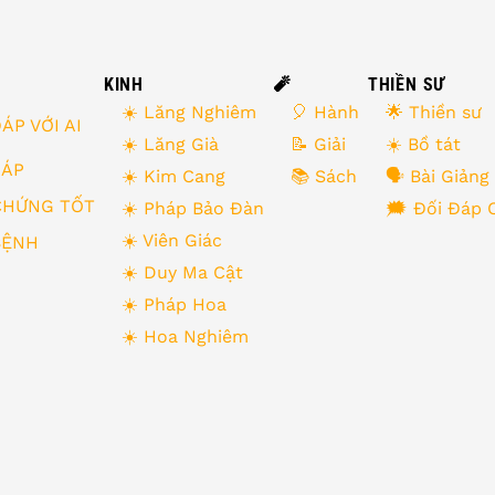
KINH
🧨
THIỀN SƯ
☀️ Lăng Nghiêm
🎈 Hành
🌟 Thiền sư
ÁP VỚI AI
☀️ Lăng Già
📝 Giải
☀️ Bồ tát
 ĐÁP
☀️ Kim Cang
📚 Sách
🗣 Bài Giảng
CHỨNG TỐT
☀️ Pháp Bảo Đàn
🗯 Đối Đáp 
☀️ Viên Giác
BỆNH
☀️ Duy Ma Cật
☀️ Pháp Hoa
☀️ Hoa Nghiêm