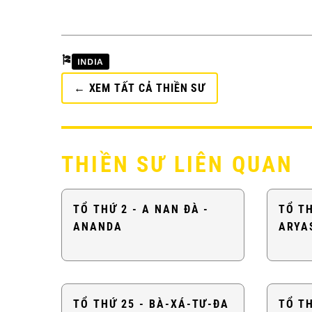
🎏
INDIA
← XEM TẤT CẢ THIỀN SƯ
THIỀN SƯ LIÊN QUAN
TỔ THỨ 2 - A NAN ĐÀ -
TỔ TH
ANANDA
ARYA
TỔ THỨ 25 - BÀ-XÁ-TƯ-ĐA
TỔ TH