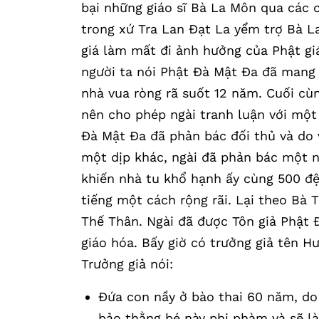
bại những giáo sĩ Bà La Môn qua các c
trong xứ Tra Lan Đạt La yểm trợ Bà 
giá làm mất đi ảnh hưởng của Phật gi
người ta nói Phật Đà Mật Đa đã mang m
nhà vua ròng rã suốt 12 năm. Cuối cù
nên cho phép ngài tranh luận với một
Đà Mật Đa đã phản bác đối thủ và do 
một dịp khác, ngài đã phản bác một n
khiến nhà tu khổ hạnh ấy cùng 500 đệ
tiếng một cách rộng rãi. Lại theo Bà 
Thế Thân. Ngài đã được Tôn giả Phật 
giáo hóa. Bấy giờ có trưởng giả tên H
Trưởng giả nói:
Đứa con nầy ở bào thai 60 năm, do
bảo thằng bé này phi phàm và sẽ là 