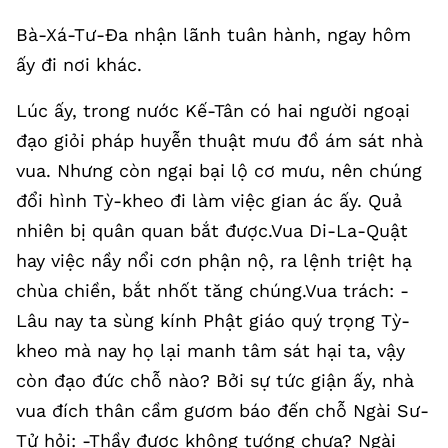
Bà-Xá-Tư-Đa nhận lãnh tuân hành, ngay hôm
ấy đi nơi khác.
Lúc ấy, trong nước Kế-Tân có hai người ngoại
đạo giỏi pháp huyễn thuật mưu đồ ám sát nhà
vua. Nhưng còn ngại bại lộ cơ mưu, nên chúng
đổi hình Tỳ-kheo đi làm việc gian ác ấy. Quả
nhiên bị quân quan bắt được.Vua Di-La-Quật
hay việc nầy nổi cơn phận nộ, ra lệnh triệt hạ
chùa chiền, bắt nhốt tăng chúng.Vua trách: -
Lâu nay ta sùng kính Phật giáo quý trọng Tỳ-
kheo mà nay họ lại manh tâm sát hại ta, vậy
còn đạo đức chỗ nào? Bởi sự tức giận ấy, nhà
vua đích thân cầm gươm báo đến chỗ Ngài Sư-
Tử hỏi: -Thầy được không tướng chưa? Ngài