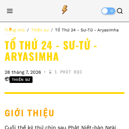
Dark
Mode
▼
Trang chủ
Thiền sư
Tổ Thứ 24 - Sư-Tử - Aryasimha
TỔ THỨ 24 - SƯ-TỬ -
ARYASIMHA
⌛️ 1 PHÚT ĐỌC
28 tháng 7, 2026
📦
THIỀN SƯ
GIỚI THIỆU
Cuối thế kỷ thứ chín sau Phật Niết-bàn Ngài