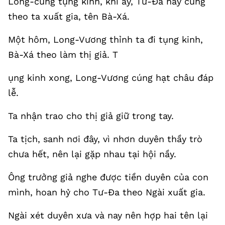
Long-cung tụng kinh, khi ấy, Tư-Đa nầy cũng
theo ta xuất gia, tên Bà-Xá.
Một hôm, Long-Vương thỉnh ta đi tụng kinh,
Bà-Xá theo làm thị giả. T
ụng kinh xong, Long-Vương cúng hạt châu đáp
lễ.
Ta nhận trao cho thị giả giữ trong tay.
Ta tịch, sanh nơi đây, vì nhơn duyên thầy trò
chưa hết, nên lại gặp nhau tại hội nầy.
Ông trưởng giả nghe được tiền duyên của con
mình, hoan hỷ cho Tư-Đa theo Ngài xuất gia.
Ngài xét duyên xưa và nay nên hợp hai tên lại