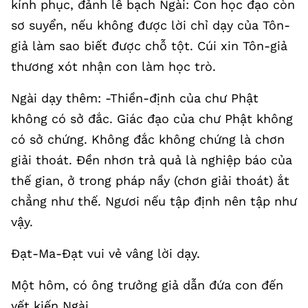
kính phục, đảnh lễ bạch Ngài: Con học đạo còn
sơ suyển, nếu không được lời chỉ dạy của Tôn-
giả làm sao biết được chỗ tột. Cúi xin Tôn-giả
thương xót nhận con làm học trò.
Ngài dạy thêm: -Thiền-định của chư Phật
không có sở đắc. Giác đạo của chư Phật không
có sở chứng. Không đắc không chứng là chơn
giải thoát. Đền nhơn trả quả là nghiệp báo của
thế gian, ở trong pháp nầy (chơn giải thoát) ắt
chẳng như thế. Ngươi nếu tập định nên tập như
vậy.
Đạt-Ma-Đạt vui vẻ vâng lời dạy.
Một hôm, có ông trưởng giả dẫn đứa con đến
yết kiến Ngài.