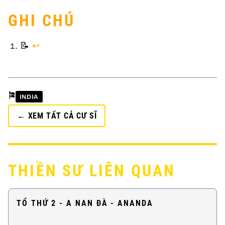
GHI CHÚ
FOOTNOTES
📝
↩
🎏
INDIA
← XEM TẤT CẢ CƯ SĨ
THIỀN SƯ LIÊN QUAN
TỔ THỨ 2 - A NAN ĐÀ - ANANDA