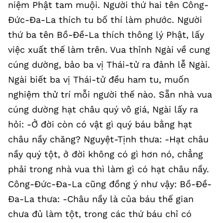
niệm Phật tam muội. Người thứ hai tên Công-
Đức-Đa-La thích tu bố thí làm phước. Người
thứ ba tên Bồ-Đề-La thích thông lý Phật, lấy
việc xuất thế làm trên. Vua thỉnh Ngài về cung
cúng dường, bảo ba vị Thái-tử ra đảnh lễ Ngài.
Ngài biết ba vị Thái-tử đều ham tu, muốn
nghiệm thử trí mỗi người thế nào. Sẵn nhà vua
cúng dường hạt châu quý vô giá, Ngài lấy ra
hỏi: -Ở đời còn có vật gì quý báu bằng hạt
châu nầy chăng? Nguyệt-Tịnh thưa: -Hạt châu
nầy quý tột, ở đời không có gì hơn nó, chẳng
phải trong nhà vua thì làm gì có hạt châu nầy.
Công-Đức-Đa-La cũng đồng ý như vậy: Bồ-Đề-
Đa-La thưa: -Châu nầy là của báu thế gian
chưa đủ làm tột, trong các thứ báu chỉ có