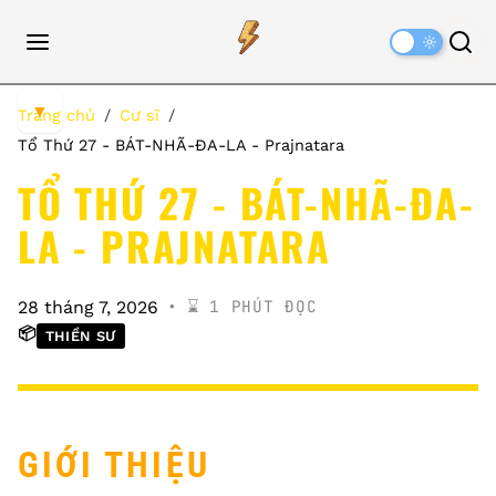
Dark
Mode
▼
Trang chủ
Cư sĩ
Tổ Thứ 27 - BÁT-NHÃ-ĐA-LA - Prajnatara
TỔ THỨ 27 - BÁT-NHÃ-ĐA-
LA - PRAJNATARA
⌛️ 1 PHÚT ĐỌC
28 tháng 7, 2026
📦
THIỀN SƯ
GIỚI THIỆU