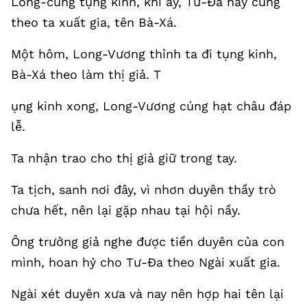
Long-cung tụng kinh, khi ấy, Tư-Đa nầy cũng
theo ta xuất gia, tên Bà-Xá.
Một hôm, Long-Vương thỉnh ta đi tụng kinh,
Bà-Xá theo làm thị giả. T
ụng kinh xong, Long-Vương cúng hạt châu đáp
lễ.
Ta nhận trao cho thị giả giữ trong tay.
Ta tịch, sanh nơi đây, vì nhơn duyên thầy trò
chưa hết, nên lại gặp nhau tại hội nầy.
Ông trưởng giả nghe được tiền duyên của con
mình, hoan hỷ cho Tư-Đa theo Ngài xuất gia.
Ngài xét duyên xưa và nay nên hợp hai tên lại