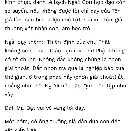
kính phục, đảnh lễ bạch Ngài: Con học đạo còn
sơ suyển, nếu không được lời chỉ dạy của Tôn-
giả làm sao biết được chỗ tột. Cúi xin Tôn-giả
thương xót nhận con làm học trò.
Ngài dạy thêm: -Thiền-định của chư Phật
không có sở đắc. Giác đạo của chư Phật không
có sở chứng. Không đắc không chứng là chơn
giải thoát. Đền nhơn trả quả là nghiệp báo của
thế gian, ở trong pháp nầy (chơn giải thoát) ắt
chẳng như thế. Ngươi nếu tập định nên tập như
vậy.
Đạt-Ma-Đạt vui vẻ vâng lời dạy.
Một hôm, có ông trưởng giả dẫn đứa con đến
yết kiến Ngài.