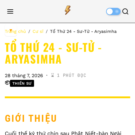
Dark
Mode
▼
Trang chủ
Cư sĩ
Tổ Thứ 24 - Sư-Tử - Aryasimha
TỔ THỨ 24 - SƯ-TỬ -
ARYASIMHA
⌛️ 1 PHÚT ĐỌC
28 tháng 7, 2026
📦
THIỀN SƯ
GIỚI THIỆU
Cuối thế kỷ thứ chín sau Phật Niết-bàn Ngài