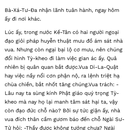
Bà-Xá-Tư-Đa nhận lãnh tuân hành, ngay hôm
ấy đi nơi khác.
Lúc ấy, trong nước Kế-Tân có hai người ngoại
đạo giỏi pháp huyễn thuật mưu đồ ám sát nhà
vua. Nhưng còn ngại bại lộ cơ mưu, nên chúng
đổi hình Tỳ-kheo đi làm việc gian ác ấy. Quả
nhiên bị quân quan bắt được.Vua Di-La-Quật
hay việc nầy nổi cơn phận nộ, ra lệnh triệt hạ
chùa chiền, bắt nhốt tăng chúng.Vua trách: -
Lâu nay ta sùng kính Phật giáo quý trọng Tỳ-
kheo mà nay họ lại manh tâm sát hại ta, vậy
còn đạo đức chỗ nào? Bởi sự tức giận ấy, nhà
vua đích thân cầm gươm báo đến chỗ Ngài Sư-
Tử hỏi: -Thầy được không tướng chưa? Ngài