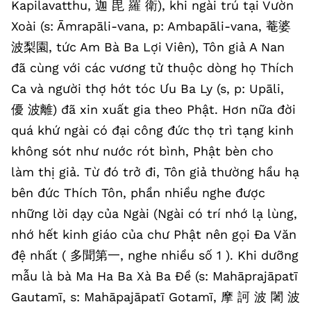
Kapilavatthu, 迦 毘 羅 衛), khi ngài trú tại Vườn
Xoài (s: Āmrapāli-vana, p: Ambapāli-vana, 菴婆
波梨園, tức Am Bà Ba Lợi Viên), Tôn giả A Nan
đã cùng với các vương tử thuộc dòng họ Thích
Ca và người thợ hớt tóc Ưu Ba Ly (s, p: Upāli,
優 波離) đã xin xuất gia theo Phật. Hơn nữa đời
quá khứ ngài có đại công đức thọ trì tạng kinh
không sót như nước rót bình, Phật bèn cho
làm thị giả. Từ đó trở đi, Tôn giả thường hầu hạ
bên đức Thích Tôn, phần nhiều nghe được
những lời dạy của Ngài (Ngài có trí nhớ lạ lùng,
nhớ hết kinh giáo của chư Phật nên gọi Đa Văn
đệ nhất ( 多聞第一, nghe nhiều số 1 ). Khi dưỡng
mẫu là bà Ma Ha Ba Xà Ba Đề (s: Mahāprajāpatī
Gautamī, s: Mahāpajāpatī Gotamī, 摩 訶 波 闍 波