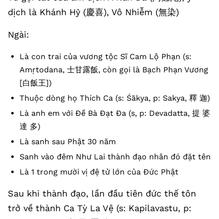
dịch là Khánh Hỷ (慶喜), Vô Nhiễm (無染)
Ngài:
Là con trai của vương tộc Sĩ Cam Lộ Phạn (s:
Amṛtodana, 士甘露飯, còn gọi là Bạch Phạn Vương
[白飯王])
Thuộc dòng họ Thích Ca (s: Śākya, p: Sakya, 釋 迦)
Là anh em với Đề Bà Đạt Đa (s, p: Devadatta, 提 婆
達 多)
Là sanh sau Phật 30 năm
Sanh vào đêm Như Lai thành đạo nhân đó đặt tên
Là 1 trong mười vị đệ tử lớn của Đức Phật
Sau khi thành đạo, lần đầu tiên đức thế tôn
trở về thành Ca Tỳ La Vệ (s: Kapilavastu, p: