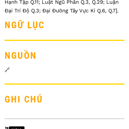
Hạnh Tập Q.11; Luật Ngũ Phần Q.3, Q.29; Luận
Đại Trí Độ Q.3; Đại Đường Tây Vực Kí Q.6, Q.7].
NGỮ LỤC
NGUỒN
🔗
GHI CHÚ