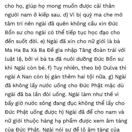
cho họ, giúp họ mong muốn được cải thân
người nam ở kiếp sau. d) Vì bị quỷ ma che mờ
tâm trí nên ngài đã quên không cầu xin Đức
Bổn sư cho ngài có thể tiếp tục học đạo cho
đến suốt đời. e) Ngài đã xin cho nữ giới là bà
Ma Ha Ba Xà Ba Đề gia nhập Tăng đoàn trái với
luật lệ, bởi vì bà ta đã nuôi dưỡng Đức Bổn sư
khi Ngài còn bé. f) Tuy nhiên, theo bộ Dulva thì
ngài A Nan còn bị gán thêm hai tội nữa. g) Ngài
đã không lấy nước uống cho Đức Phật mặc dù
ngài đã ba lần đòi uống. Ngài làm như thế vì
bấy giờ nước sông đang đục không thể lấy cho
Đức Phật uống được h) Ngài đã để cho nam và
nữ giới thuộc hàng hạ phẩm được xem âm tàng
của Đức Phật. Ngài nói sự để lộ âm tàng của