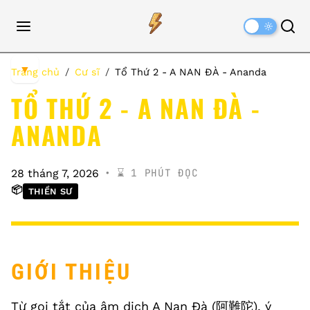
Dark
Mode
▼
Trang chủ
Cư sĩ
Tổ Thứ 2 - A NAN ĐÀ - Ananda
TỔ THỨ 2 - A NAN ĐÀ -
ANANDA
⌛️ 1 PHÚT ĐỌC
28 tháng 7, 2026
📦
THIỀN SƯ
GIỚI THIỆU
Từ gọi tắt của âm dịch A Nan Đà (阿難陀), ý