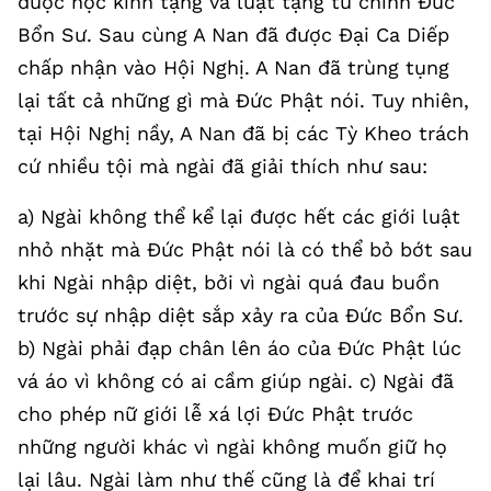
được học kinh tạng và luật tạng từ chính Đức
Bổn Sư. Sau cùng A Nan đã được Đại Ca Diếp
chấp nhận vào Hội Nghị. A Nan đã trùng tụng
lại tất cả những gì mà Đức Phật nói. Tuy nhiên,
tại Hội Nghị nầy, A Nan đã bị các Tỳ Kheo trách
cứ nhiều tội mà ngài đã giải thích như sau:
a) Ngài không thể kể lại được hết các giới luật
nhỏ nhặt mà Đức Phật nói là có thể bỏ bớt sau
khi Ngài nhập diệt, bởi vì ngài quá đau buồn
trước sự nhập diệt sắp xảy ra của Đức Bổn Sư.
b) Ngài phải đạp chân lên áo của Đức Phật lúc
vá áo vì không có ai cầm giúp ngài. c) Ngài đã
cho phép nữ giới lễ xá lợi Đức Phật trước
những người khác vì ngài không muốn giữ họ
lại lâu. Ngài làm như thế cũng là để khai trí