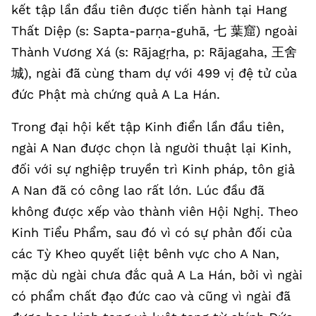
kết tập lần đầu tiên được tiến hành tại Hang
Thất Diệp (s: Sapta-parṇa-guhā, 七 葉窟) ngoài
Thành Vương Xá (s: Rājagṛha, p: Rājagaha, 王舍
城), ngài đã cùng tham dự với 499 vị đệ tử của
đức Phật mà chứng quả A La Hán.
Trong đại hội kết tập Kinh điển lần đầu tiên,
ngài A Nan được chọn là người thuật lại Kinh,
đối với sự nghiệp truyền trì Kinh pháp, tôn giả
A Nan đã có công lao rất lớn. Lúc đầu đã
không được xếp vào thành viên Hội Nghị. Theo
Kinh Tiểu Phẩm, sau đó vì có sự phản đối của
các Tỳ Kheo quyết liệt bênh vực cho A Nan,
mặc dù ngài chưa đắc quả A La Hán, bởi vì ngài
có phẩm chất đạo đức cao và cũng vì ngài đã