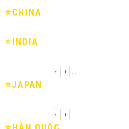
⭐️CHINA
⭐️INDIA
«
1
…
⭐️JAPAN
«
1
…
⭐️HÀN QUỐC