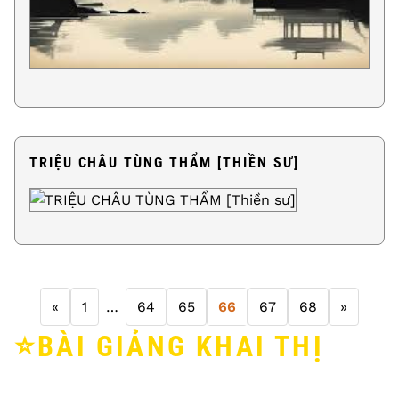
TRIỆU CHÂU TÙNG THẨM [THIỀN SƯ]
«
1
…
64
65
66
67
68
»
⭐️BÀI GIẢNG KHAI THỊ