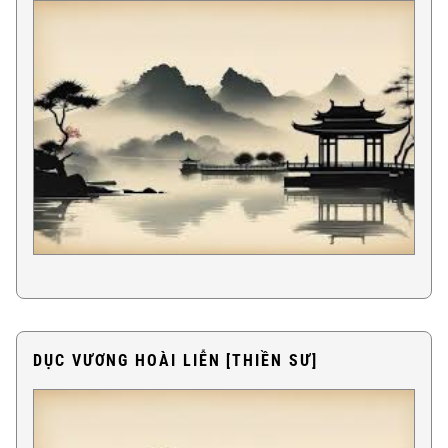
DỤC VƯƠNG HOÀI LIỄN [THIỀN SƯ]