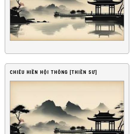
CHIÊU HIỀN HỘI THÔNG [THIỀN SƯ]