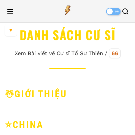
Dark
Mode
DANH SÁCH CƯ SĨ
▼
Xem Bài viết về Cư sĩ Tổ Sư Thiền /
66
☃️GIỚI THIỆU
⭐️CHINA