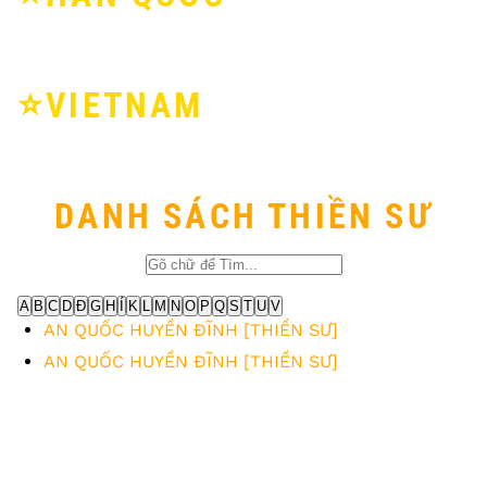
⭐️VIETNAM
DANH SÁCH THIỀN SƯ
A
B
C
D
Đ
G
H
Í
K
L
M
N
O
P
Q
S
T
U
V
AN QUỐC HUYỀN ĐĨNH [THIỀN SƯ]
AN QUỐC HUYỀN ĐĨNH [THIỀN SƯ]