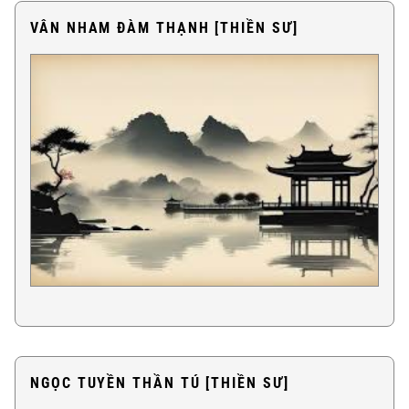
VÂN NHAM ĐÀM THẠNH [THIỀN SƯ]
NGỌC TUYỀN THẦN TÚ [THIỀN SƯ]