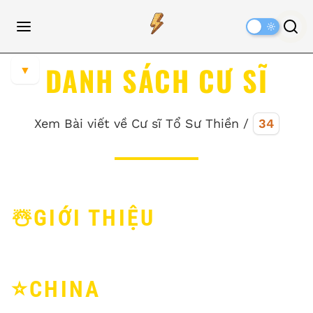
Dark
Mode
DANH SÁCH CƯ SĨ
▼
Xem Bài viết về Cư sĩ Tổ Sư Thiền /
34
☃️GIỚI THIỆU
⭐️CHINA