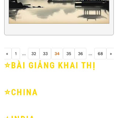
«
1
…
32
33
34
35
36
…
68
»
⭐️BÀI GIẢNG KHAI THỊ
⭐️CHINA