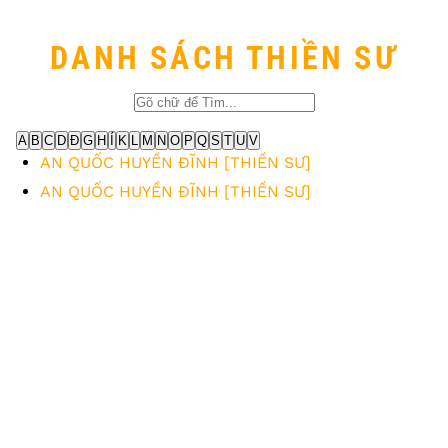
DANH SÁCH THIỀN SƯ
A
B
C
D
Đ
G
H
Í
K
L
M
N
O
P
Q
S
T
U
V
AN QUỐC HUYỀN ĐĨNH [THIỀN SƯ]
AN QUỐC HUYỀN ĐĨNH [THIỀN SƯ]