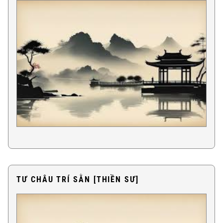
TƯ CHÂU TRÍ SẰN [THIỀN SƯ]