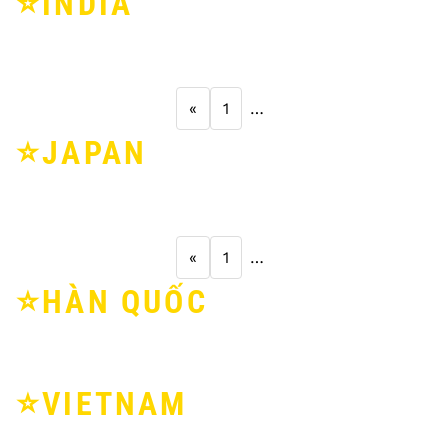
⭐️INDIA
«
1
…
⭐️JAPAN
«
1
…
⭐️HÀN QUỐC
⭐️VIETNAM