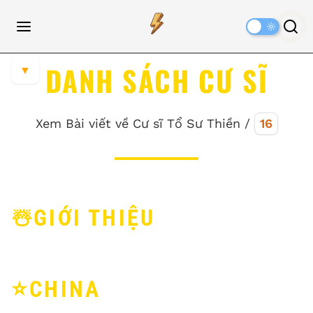
Dark
Mode
DANH SÁCH CƯ SĨ
▼
Xem Bài viết về Cư sĩ Tổ Sư Thiền /
16
☃️GIỚI THIỆU
⭐️CHINA