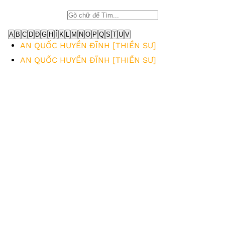
A
B
C
D
Đ
G
H
Í
K
L
M
N
O
P
Q
S
T
U
V
AN QUỐC HUYỀN ĐĨNH [THIỀN SƯ]
AN QUỐC HUYỀN ĐĨNH [THIỀN SƯ]