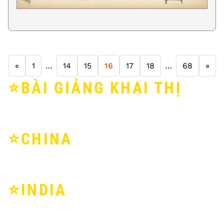
«
1
…
14
15
16
17
18
…
68
»
⭐️BÀI GIẢNG KHAI THỊ
⭐️CHINA
⭐️INDIA