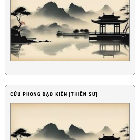
CỬU PHONG ÐẠO KIỀN [THIỀN SƯ]