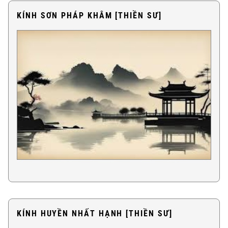
KÍNH SƠN PHÁP KHÂM [THIỀN SƯ]
KÍNH HUYỀN NHẤT HẠNH [THIỀN SƯ]