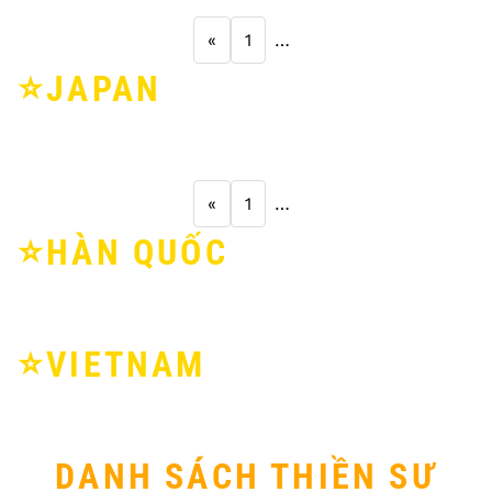
«
1
…
⭐️JAPAN
«
1
…
⭐️HÀN QUỐC
⭐️VIETNAM
DANH SÁCH THIỀN SƯ