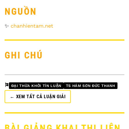
NGUỒN
✨
chanhientam.net
GHI CHÚ
🎏
ĐẠI THỪA KHỞI TÍN LUẬN
TS HÁM SƠN ĐỨC THANH
← XEM TẤT CẢ LUẬN GIẢI
BÀI GIẢNG KHAI THỊ LIÊN