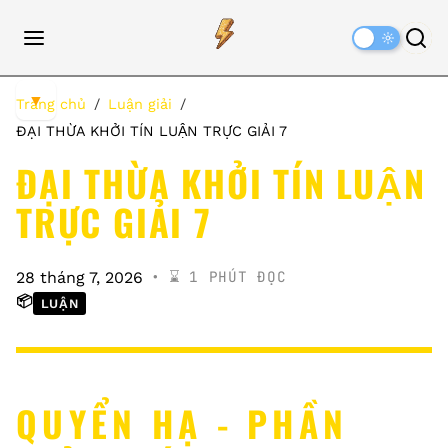
Dark
Mode
▼
Trang chủ
Luận giải
ĐẠI THỪA KHỞI TÍN LUẬN TRỰC GIẢI 7
ĐẠI THỪA KHỞI TÍN LUẬN
TRỰC GIẢI 7
⌛️ 1 PHÚT ĐỌC
28 tháng 7, 2026
📦
LUẬN
QUYỂN HẠ - PHẦN