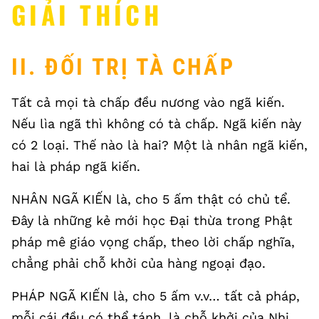
GIẢI THÍCH
II. ĐỐI TRỊ TÀ CHẤP
Tất cả mọi tà chấp đều nương vào ngã kiến.
Nếu lìa ngã thì không có tà chấp. Ngã kiến này
có 2 loại. Thế nào là hai? Một là nhân ngã kiến,
hai là pháp ngã kiến.
NHÂN NGÃ KIẾN là, cho 5 ấm thật có chủ tể.
Đây là những kẻ mới học Đại thừa trong Phật
pháp mê giáo vọng chấp, theo lời chấp nghĩa,
chẳng phải chỗ khởi của hàng ngoại đạo.
PHÁP NGÃ KIẾN là, cho 5 ấm v.v… tất cả pháp,
mỗi cái đều có thể tánh, là chỗ khởi của Nhị