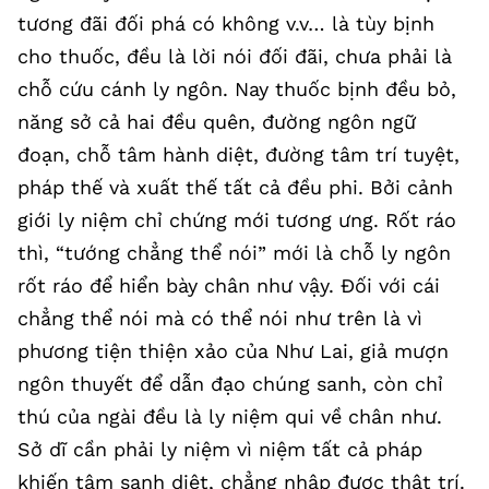
tương đãi đối phá có không v.v… là tùy bịnh
cho thuốc, đều là lời nói đối đãi, chưa phải là
chỗ cứu cánh ly ngôn. Nay thuốc bịnh đều bỏ,
năng sở cả hai đều quên, đường ngôn ngữ
đoạn, chỗ tâm hành diệt, đường tâm trí tuyệt,
pháp thế và xuất thế tất cả đều phi. Bởi cảnh
giới ly niệm chỉ chứng mới tương ưng. Rốt ráo
thì, “tướng chẳng thể nói” mới là chỗ ly ngôn
rốt ráo để hiển bày chân như vậy. Đối với cái
chẳng thể nói mà có thể nói như trên là vì
phương tiện thiện xảo của Như Lai, giả mượn
ngôn thuyết để dẫn đạo chúng sanh, còn chỉ
thú của ngài đều là ly niệm qui về chân như.
Sở dĩ cần phải ly niệm vì niệm tất cả pháp
khiến tâm sanh diệt, chẳng nhập được thật trí.