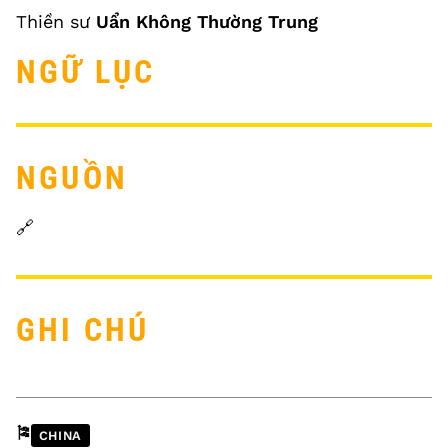
Thiền sư
Uẩn Không Thường Trung
NGỮ LỤC
NGUỒN
🔗
GHI CHÚ
🎏
CHINA