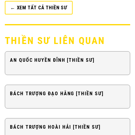
← XEM TẤT CẢ THIỀN SƯ
THIỀN SƯ LIÊN QUAN
AN QUỐC HUYỀN ĐĨNH [THIỀN SƯ]
BÁCH TRƯỢNG ĐẠO HẰNG [THIỀN SƯ]
BÁCH TRƯỢNG HOÀI HẢI [THIỀN SƯ]