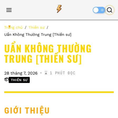
Dark
Mode
▼
Trang chủ
Thiền sư
Uẩn Không Thường Trung [Thiền sư]
UẨN KHÔNG THƯỜNG
TRUNG [THIỀN SƯ]
⌛️ 1 PHÚT ĐỌC
28 tháng 7, 2026
📦
THIỀN SƯ
GIỚI THIỆU