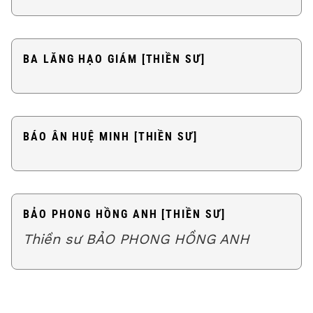
BA LĂNG HẠO GIÁM [THIỀN SƯ]
BÁO ÂN HUỆ MINH [THIỀN SƯ]
BẢO PHONG HỒNG ANH [THIỀN SƯ]
Thiền sư BẢO PHONG HỒNG ANH