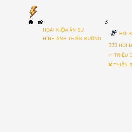
🛖
📸
🔬
▼
HOÀI NIỆM ÂN SƯ
HỎI Đ
HÌNH ẢNH THIỀN ĐƯỜNG
🙋🏻‍♂️ HỎI
✅ TRIỆU 
❌ THIỀN 