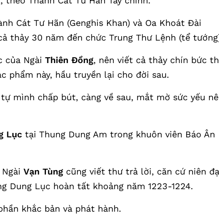
, theo Thành Cát Tư Hãn Tây chinh.
ành Cát Tư Hãn (Genghis Khan) và Oa Khoát Đài
cả thảy 30 năm đến chức Trung Thư Lệnh (tể tướng)
c của Ngài
Thiên Đồng
, nên viết cả thảy chín bức t
c phẩm này, hầu truyền lại cho đời sau.
tự mình chấp bút, càng về sau, mắt mờ sức yếu n
g Lục
tại Thung Dung Am trong khuôn viên Báo Ân
, Ngài
Vạn Tùng
cũng viết thư trả lời, căn cứ niên đạ
ung Dung Lục hoàn tất khoảng năm 1223-1224.
phần khắc bản và phát hành.