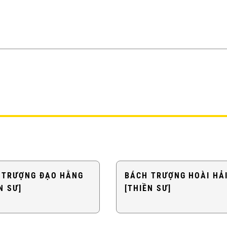
 TRƯỢNG ĐẠO HẰNG
BÁCH TRƯỢNG HOÀI HẢ
N SƯ]
[THIỀN SƯ]