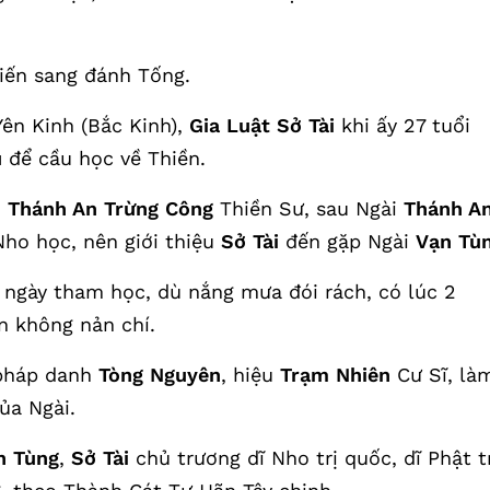
iến sang đánh Tống.
ên Kinh (Bắc Kinh),
Gia Luật Sở Tài
khi ấy 27 tuổi
ú
để cầu học về Thiền.
i
Thánh An Trừng Công
Thiền Sư, sau Ngài
Thánh A
Nho học, nên giới thiệu
Sở Tài
đến gặp Ngài
Vạn Tù
ngày tham học, dù nắng mưa đói rách, có lúc 2
n không nản chí.
pháp danh
Tòng Nguyên
, hiệu
Trạm Nhiên
Cư Sĩ, là
ủa Ngài.
n Tùng
,
Sở Tài
chủ trương dĩ Nho trị quốc, dĩ Phật t