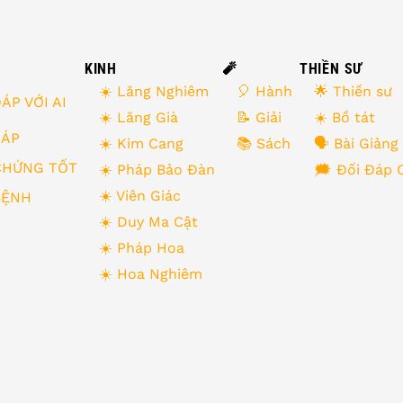
KINH
🧨
THIỀN SƯ
☀️ Lăng Nghiêm
🎈 Hành
🌟 Thiền sư
ÁP VỚI AI
☀️ Lăng Già
📝 Giải
☀️ Bồ tát
 ĐÁP
☀️ Kim Cang
📚 Sách
🗣 Bài Giảng
CHỨNG TỐT
☀️ Pháp Bảo Đàn
🗯 Đối Đáp 
☀️ Viên Giác
BỆNH
☀️ Duy Ma Cật
☀️ Pháp Hoa
☀️ Hoa Nghiêm