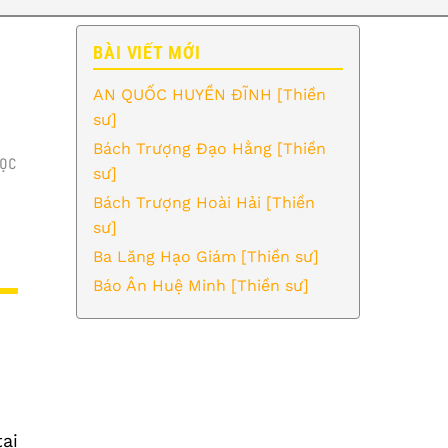
BÀI VIẾT MỚI
AN QUỐC HUYỀN ĐĨNH [Thiền
sư]
Bách Trượng Đạo Hằng [Thiền
ỌC
sư]
Bách Trượng Hoài Hải [Thiền
sư]
Ba Lăng Hạo Giám [Thiền sư]
Báo Ân Huệ Minh [Thiền sư]
tại