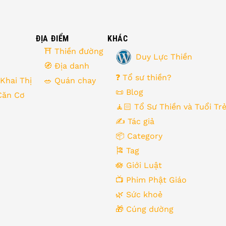
ĐỊA ĐIỂM
KHÁC
⛩ Thiền đường
Duy Lực Thiền
🧭 Địa danh
❓ Tổ sư thiền?
 Khai Thị
🥗 Quán chay
📜 Blog
Căn Cơ
🧘🏻 Tổ Sư Thiền và Tuổi Tr
✍️ Tác giả
📦 Category
🎏 Tag
🪷 Giới Luật
📺 Phim Phật Giáo
🌿️ Sức khoẻ
🎁️ Cúng dường