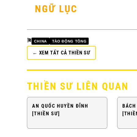
NGỮ LỤC
🎏
CHINA
TÀO ĐỘNG TÔNG
← XEM TẤT CẢ THIỀN SƯ
THIỀN SƯ LIÊN QUAN
AN QUỐC HUYỀN ĐĨNH
BÁCH
[THIỀN SƯ]
[THIỀ