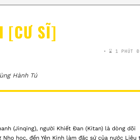
I [CƯ SĨ]
⌛️ 1 PHÚT Đ
Tùng Hành Tú
anh (Jinqing), người Khiết Đan (Kitan) là dòng dõi
g Nho học, đến Yên Kinh làm đặc sứ của nước Liêu 