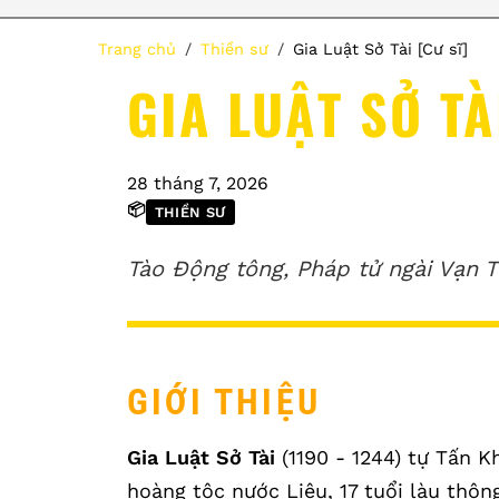
Trang chủ
Thiền sư
Gia Luật Sở Tài [Cư sĩ]
GIA LUẬT SỞ TÀ
28 tháng 7, 2026
📦
THIỀN SƯ
Tào Động tông, Pháp tử ngài Vạn 
GIỚI THIỆU
Gia Luật Sở Tài
(1190 - 1244) tự Tấn Kh
hoàng tộc nước Liêu, 17 tuổi làu thôn