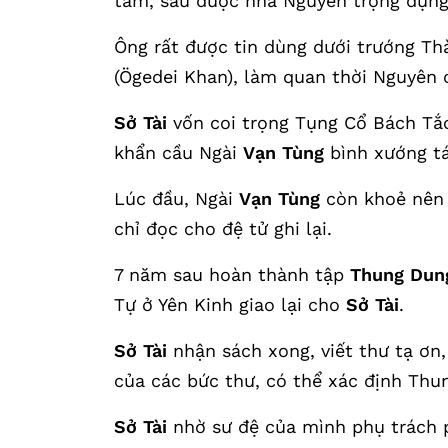
tâm, sau được nhà Nguyên trọng dụng
Ông rất được tin dùng dưới trướng Th
(Ögedei Khan), làm quan thời Nguyên 
Sở Tài
vốn coi trọng Tụng Cổ Bách Tắ
khẩn cầu Ngài
Vạn Tùng
bình xướng tá
Lúc đầu, Ngài
Vạn Tùng
còn khoẻ nên 
chỉ đọc cho đệ tử ghi lại.
7 năm sau hoàn thành tập
Thung Dun
Tự ở Yên Kinh giao lại cho
Sở Tài
.
Sở Tài
nhận sách xong, viết thư tạ ơn
của các bức thư, có thể xác định Th
Sở Tài
nhờ sư đệ của mình phụ trách 