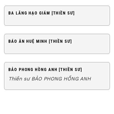
BA LĂNG HẠO GIÁM [THIỀN SƯ]
BÁO ÂN HUỆ MINH [THIỀN SƯ]
BẢO PHONG HỒNG ANH [THIỀN SƯ]
Thiền sư BẢO PHONG HỒNG ANH