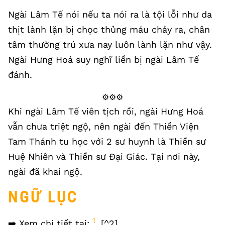
Ngài Lâm Tế nói nếu ta nói ra là tội lỗi như da
thịt lành lặn bị chọc thủng máu chảy ra, chân
tâm thường trú xưa nay luôn lành lặn như vậy.
Ngài Hưng Hoá suy nghĩ liền bị ngài Lâm Tế
đánh.
⚙️⚙️⚙️
Khi ngài Lâm Tế viên tịch rồi, ngài Hưng Hoá
vẫn chưa triệt ngộ, nên ngài đến Thiền Viện
Tam Thánh tu học với 2 sư huynh là Thiền sư
Huệ Nhiên và Thiền sư Đại Giác. Tại nơi này,
ngài đã khai ngộ.
NGỮ LỤC
1
➡️ Xem chi tiết tại:
, [^2]