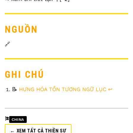
NGUỒN
🔗
GHI CHÚ
FOOTNOTES
📝
HƯNG HÓA TỒN TƯƠNG NGỮ LỤC
↩
🎏
CHINA
← XEM TẤT CẢ THIỀN SƯ