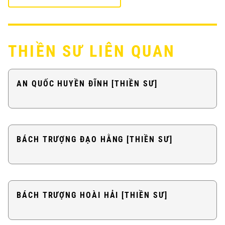
THIỀN SƯ LIÊN QUAN
AN QUỐC HUYỀN ĐĨNH [THIỀN SƯ]
BÁCH TRƯỢNG ĐẠO HẰNG [THIỀN SƯ]
BÁCH TRƯỢNG HOÀI HẢI [THIỀN SƯ]