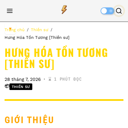
Dark
Mode
▼
Trang chủ
Thiền sư
Hưng Hóa Tồn Tương [Thiền sư]
HƯNG HÓA TỒN TƯƠNG
[THIỀN SƯ]
⌛️ 1 PHÚT ĐỌC
28 tháng 7, 2026
📦
THIỀN SƯ
GIỚI THIỆU