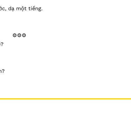
ớc, dạ một tiếng.
⚙️⚙️⚙️
ề?
n?