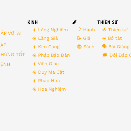
KINH
🧨
THIỀN SƯ
☀️ Lăng Nghiêm
🎈 Hành
🌟 Thiền sư
ÁP VỚI AI
☀️ Lăng Già
📝 Giải
☀️ Bồ tát
 ĐÁP
☀️ Kim Cang
📚 Sách
🗣 Bài Giảng
CHỨNG TỐT
☀️ Pháp Bảo Đàn
🗯 Đối Đáp 
☀️ Viên Giác
BỆNH
☀️ Duy Ma Cật
☀️ Pháp Hoa
☀️ Hoa Nghiêm