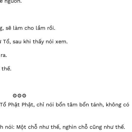
ề nguồn.
, sẽ làm cho lầm rồi.
ứ Tổ, sau khi thấy nói xem.
ra.
 thế.
⚙️⚙️⚙️
 Tổ Phật Phật, chỉ nói bổn tâm bổn tánh, không có
nh nói: Một chỗ như thế, nghìn chỗ cũng như thế.