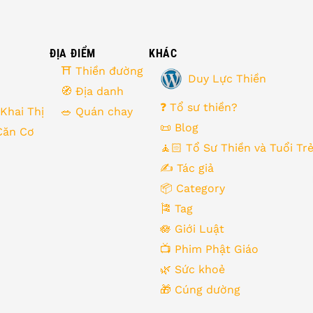
ĐỊA ĐIỂM
KHÁC
⛩ Thiền đường
Duy Lực Thiền
🧭 Địa danh
❓ Tổ sư thiền?
 Khai Thị
🥗 Quán chay
📜 Blog
Căn Cơ
🧘🏻 Tổ Sư Thiền và Tuổi Tr
✍️ Tác giả
📦 Category
🎏 Tag
🪷 Giới Luật
📺 Phim Phật Giáo
🌿️ Sức khoẻ
🎁️ Cúng dường