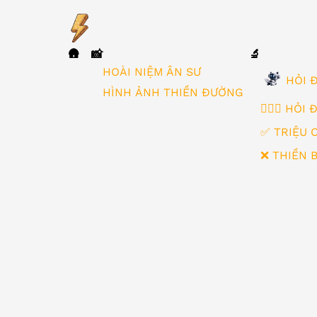
🛖
📸
🔬
▼
HOÀI NIỆM ÂN SƯ
HỎI Đ
HÌNH ẢNH THIỀN ĐƯỜNG
🙋🏻‍♂️ HỎI
✅ TRIỆU 
❌ THIỀN 