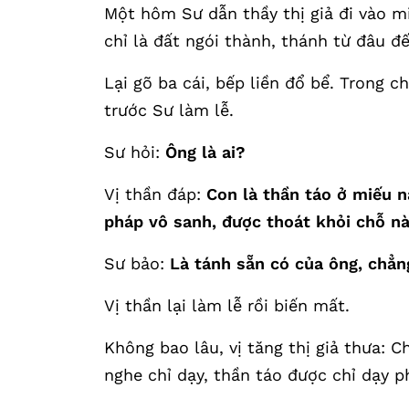
Một hôm Sư dẫn thầy thị giả đi vào mi
chỉ là đất ngói thành, thánh từ đâu đế
Lại gõ ba cái, bếp liền đổ bể. Trong 
trước Sư làm lễ.
Sư hỏi:
Ông là ai?
Vị thần đáp:
Con là thần táo ở miếu n
pháp vô sanh, được thoát khỏi chỗ này 
Sư bảo:
Là tánh sẵn có của ông, chẳng
Vị thần lại làm lễ rồi biến mất.
Không bao lâu, vị tăng thị giả thưa:
nghe chỉ dạy, thần táo được chỉ dạy ph