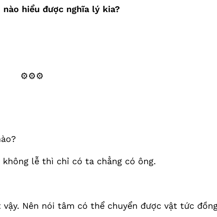
 nào hiểu được nghĩa lý kia?
⚙️⚙️⚙️
nào?
 không lễ thì chỉ có ta chẳng có ông.
t vậy. Nên nói tâm có thể chuyển được vật tức đồn