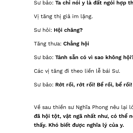
Sư bảo:
Ta chỉ nói y là đất ngói hợp t
Vị tăng thị giả im lặng.
Sư hỏi:
Hội chăng?
Tăng thưa:
Chẳng hội
Sư bảo:
Tánh sẵn có vì sao không hội
Các vị tăng đi theo liền lễ bái Sư.
Sư bảo:
Rớt rồi, rớt rồi! Bể rồi, bể rồi!
Về sau thiền sư Nghĩa Phong nêu lại l
đã hội tột, vật ngã nhất như, có thể 
thấy. Khó biết được nghĩa lý của y.