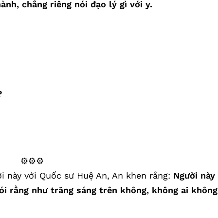
hành, chẳng riêng nói đạo lý gì với y.
?
⚙️⚙️⚙️
ời này với Quốc sư Huệ An, An khen rằng:
Người này
nói rằng như trăng sáng trên không, không ai không