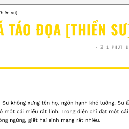
hiền sư]
 TÁO ĐỌA [THIỀN SƯ
⌛️ 1 PHÚT Đ
 Sư không xưng tên họ, ngôn hạnh khó lường. Sư 
ó một cái miếu rất linh. Trong điện chỉ đặt một cái
ng ngừng, giết hại sinh mạng rất nhiều.