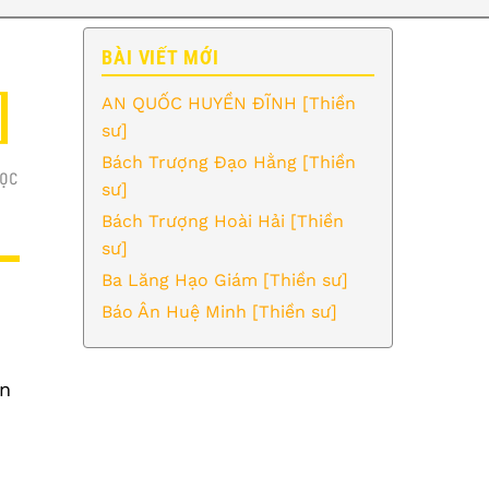
BÀI VIẾT MỚI
]
AN QUỐC HUYỀN ĐĨNH [Thiền
sư]
Bách Trượng Đạo Hằng [Thiền
ỌC
sư]
Bách Trượng Hoài Hải [Thiền
sư]
Ba Lăng Hạo Giám [Thiền sư]
Báo Ân Huệ Minh [Thiền sư]
ẩn