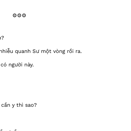
⚙️⚙️⚙️
n?
 nhiễu quanh Sư một vòng rồi ra.
có người này.
 cần y thì sao?