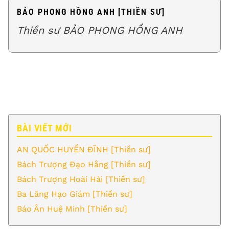
BẢO PHONG HỒNG ANH [THIỀN SƯ]
Thiền sư BẢO PHONG HỒNG ANH
BÀI VIẾT MỚI
AN QUỐC HUYỀN ĐĨNH [Thiền sư]
Bách Trượng Đạo Hằng [Thiền sư]
Bách Trượng Hoài Hải [Thiền sư]
Ba Lăng Hạo Giám [Thiền sư]
Báo Ân Huệ Minh [Thiền sư]