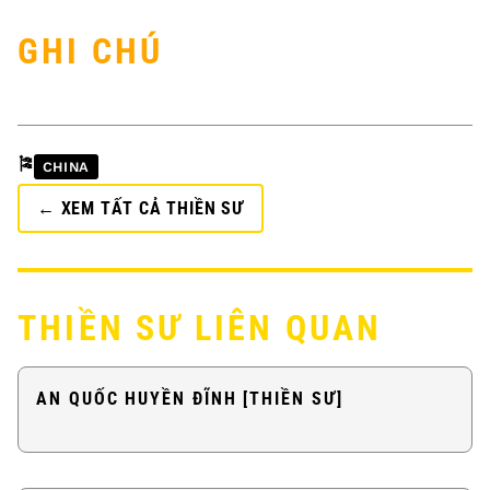
GHI CHÚ
🎏
CHINA
← XEM TẤT CẢ THIỀN SƯ
THIỀN SƯ LIÊN QUAN
AN QUỐC HUYỀN ĐĨNH [THIỀN SƯ]