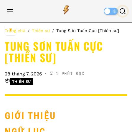
Dark
Mode
▼
Trang chủ
Thiền sư
Tung Sơn Tuấn Cực [Thiền sư]
TUNG SƠN TUẤN CỰC
[THIỀN SƯ]
⌛️ 1 PHÚT ĐỌC
28 tháng 7, 2026
📦
THIỀN SƯ
GIỚI THIỆU
NGỮ LỤC