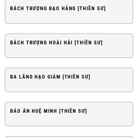
BÁCH TRƯỢNG ĐẠO HẰNG [THIỀN SƯ]
BÁCH TRƯỢNG HOÀI HẢI [THIỀN SƯ]
BA LĂNG HẠO GIÁM [THIỀN SƯ]
BÁO ÂN HUỆ MINH [THIỀN SƯ]