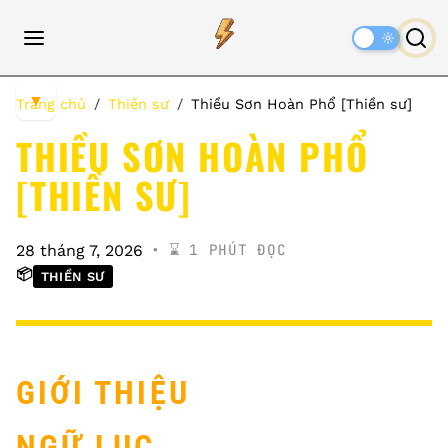
Dark
Mode
▼
Trang chủ
Thiền sư
Thiều Sơn Hoàn Phổ [Thiền sư]
THIỀU SƠN HOÀN PHỔ
[THIỀN SƯ]
⌛️ 1 PHÚT ĐỌC
28 tháng 7, 2026
📦
THIỀN SƯ
GIỚI THIỆU
NGỮ LỤC