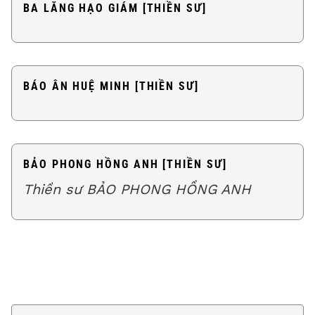
BA LĂNG HẠO GIÁM [THIỀN SƯ]
BÁO ÂN HUỆ MINH [THIỀN SƯ]
BẢO PHONG HỒNG ANH [THIỀN SƯ]
Thiền sư BẢO PHONG HỒNG ANH