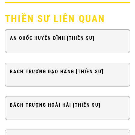
THIỀN SƯ LIÊN QUAN
AN QUỐC HUYỀN ĐĨNH [THIỀN SƯ]
BÁCH TRƯỢNG ĐẠO HẰNG [THIỀN SƯ]
BÁCH TRƯỢNG HOÀI HẢI [THIỀN SƯ]