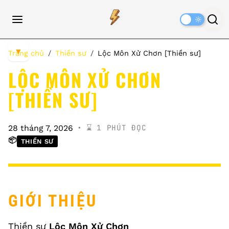
Dark
Mode
▼
Trang chủ
Thiền sư
Lộc Môn Xử Chơn [Thiền sư]
LỘC MÔN XỬ CHƠN
[THIỀN SƯ]
⌛️ 1 PHÚT ĐỌC
28 tháng 7, 2026
📦
THIỀN SƯ
GIỚI THIỆU
Thiền sư
Lộc Môn Xử Chơn