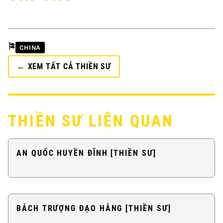
🎏
CHINA
← XEM TẤT CẢ THIỀN SƯ
THIỀN SƯ LIÊN QUAN
AN QUỐC HUYỀN ĐĨNH [THIỀN SƯ]
BÁCH TRƯỢNG ĐẠO HẰNG [THIỀN SƯ]