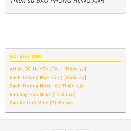
Thiền sư BẢO PHONG HỒNG ANH
BÀI VIẾT MỚI
AN QUỐC HUYỀN ĐĨNH [Thiền sư]
Bách Trượng Đạo Hằng [Thiền sư]
Bách Trượng Hoài Hải [Thiền sư]
Ba Lăng Hạo Giám [Thiền sư]
Báo Ân Huệ Minh [Thiền sư]