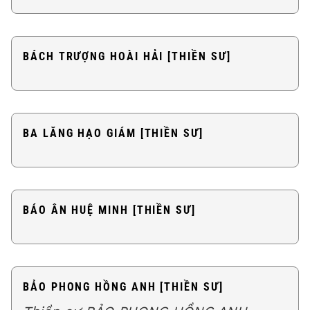
BÁCH TRƯỢNG HOÀI HẢI [THIỀN SƯ]
BA LĂNG HẠO GIÁM [THIỀN SƯ]
BÁO ÂN HUỆ MINH [THIỀN SƯ]
BẢO PHONG HỒNG ANH [THIỀN SƯ]