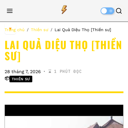
Dark
Mode
▼
Trang chủ
Thiền sư
Lai Quả Diệu Thọ [Thiền sư]
LAI QUẢ DIỆU THỌ [THIỀN
SƯ]
⌛️ 1 PHÚT ĐỌC
28 tháng 7, 2026
📦
THIỀN SƯ