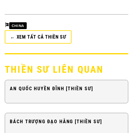
🎏
CHINA
← XEM TẤT CẢ THIỀN SƯ
THIỀN SƯ LIÊN QUAN
AN QUỐC HUYỀN ĐĨNH [THIỀN SƯ]
BÁCH TRƯỢNG ĐẠO HẰNG [THIỀN SƯ]