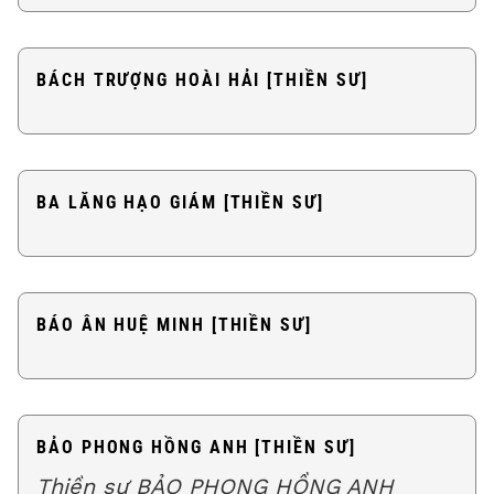
BÁCH TRƯỢNG HOÀI HẢI [THIỀN SƯ]
BA LĂNG HẠO GIÁM [THIỀN SƯ]
BÁO ÂN HUỆ MINH [THIỀN SƯ]
BẢO PHONG HỒNG ANH [THIỀN SƯ]
Thiền sư BẢO PHONG HỒNG ANH