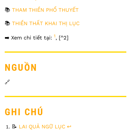
📚
THAM THIỀN PHỔ THUYẾT
📚
THIỀN THẤT KHAI THỊ LỤC
1
➡️ Xem chi tiết tại:
, [^2]
NGUỒN
🔗
GHI CHÚ
FOOTNOTES
📝
LAI QUẢ NGỮ LỤC
↩