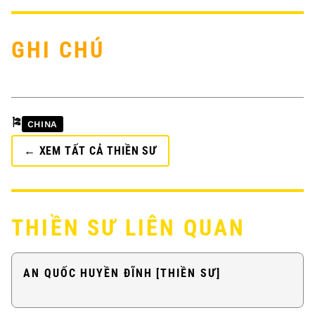
GHI CHÚ
🎏
CHINA
← XEM TẤT CẢ THIỀN SƯ
THIỀN SƯ LIÊN QUAN
AN QUỐC HUYỀN ĐĨNH [THIỀN SƯ]