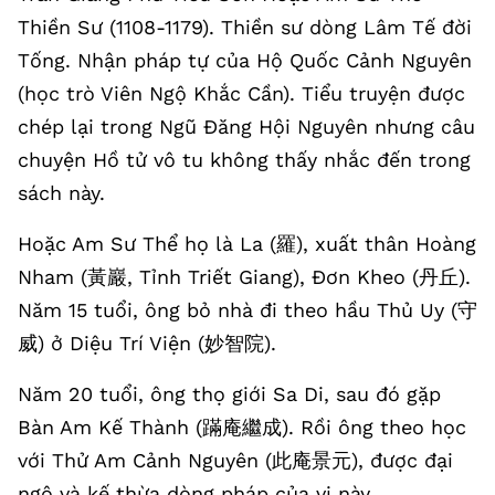
Thiền Sư (1108-1179). Thiền sư dòng Lâm Tế đời
Tống. Nhận pháp tự của Hộ Quốc Cảnh Nguyên
(học trò Viên Ngộ Khắc Cần). Tiểu truyện được
chép lại trong Ngũ Đăng Hội Nguyên nhưng câu
chuyện Hồ tử vô tu không thấy nhắc đến trong
sách này.
Hoặc Am Sư Thể họ là La (羅), xuất thân Hoàng
Nham (黃巖, Tỉnh Triết Giang), Đơn Kheo (丹丘).
Năm 15 tuổi, ông bỏ nhà đi theo hầu Thủ Uy (守
威) ở Diệu Trí Viện (妙智院).
Năm 20 tuổi, ông thọ giới Sa Di, sau đó gặp
Bàn Am Kế Thành (蹣庵繼成). Rồi ông theo học
với Thử Am Cảnh Nguyên (此庵景元), được đại
ngộ và kế thừa dòng pháp của vị này.