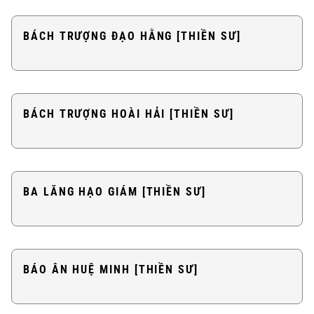
BÁCH TRƯỢNG ĐẠO HẰNG [THIỀN SƯ]
BÁCH TRƯỢNG HOÀI HẢI [THIỀN SƯ]
BA LĂNG HẠO GIÁM [THIỀN SƯ]
BÁO ÂN HUỆ MINH [THIỀN SƯ]