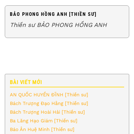
BẢO PHONG HỒNG ANH [THIỀN SƯ]
Thiền sư BẢO PHONG HỒNG ANH
BÀI VIẾT MỚI
AN QUỐC HUYỀN ĐĨNH [Thiền sư]
Bách Trượng Đạo Hằng [Thiền sư]
Bách Trượng Hoài Hải [Thiền sư]
Ba Lăng Hạo Giám [Thiền sư]
Báo Ân Huệ Minh [Thiền sư]