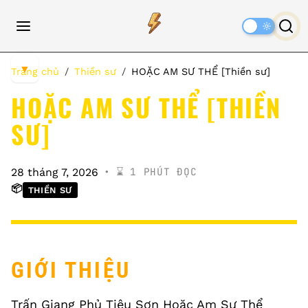
Dark
Mode
▼
Trang chủ
Thiền sư
HOẶC AM SƯ THỂ [Thiền sư]
HOẶC AM SƯ THỂ [THIỀN
SƯ]
⌛️ 1 PHÚT ĐỌC
28 tháng 7, 2026
📦
THIỀN SƯ
GIỚI THIỆU
Trấn Giang Phủ Tiêu Sơn Hoặc Am Sư Thể