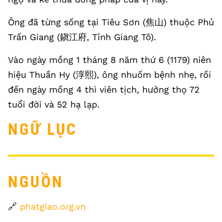
Ông đã từng sống tại Tiêu Sơn (焦山) thuộc Phủ
Trấn Giang (鎭江府, Tỉnh Giang Tô).
Vào ngày mồng 1 tháng 8 năm thứ 6 (1179) niên
hiệu Thuần Hy (淳熙), ông nhuốm bệnh nhẹ, rồi
đến ngày mồng 4 thì viên tịch, hưởng thọ 72
tuổi đời và 52 hạ lạp.
NGỮ LỤC
NGUỒN
🔗
phatgiao.org.vn