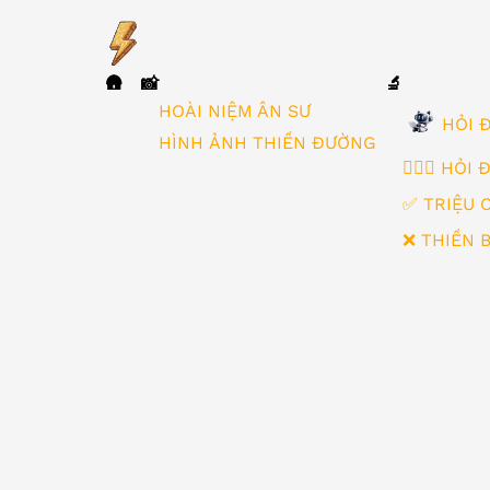
🛖
📸
🔬
▼
HOÀI NIỆM ÂN SƯ
HỎI Đ
HÌNH ẢNH THIỀN ĐƯỜNG
🙋🏻‍♂️ HỎI
✅ TRIỆU 
❌ THIỀN 