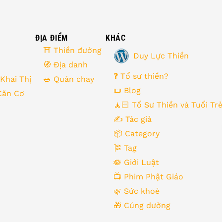
ĐỊA ĐIỂM
KHÁC
⛩ Thiền đường
Duy Lực Thiền
🧭 Địa danh
❓ Tổ sư thiền?
 Khai Thị
🥗 Quán chay
📜 Blog
Căn Cơ
🧘🏻 Tổ Sư Thiền và Tuổi Tr
✍️ Tác giả
📦 Category
🎏 Tag
🪷 Giới Luật
📺 Phim Phật Giáo
🌿️ Sức khoẻ
🎁️ Cúng dường