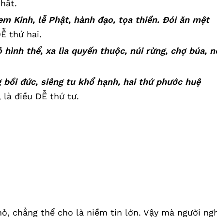
nhất.
em Kinh, lễ Phật, hành đạo, tọa thiền. Đói ăn mệt
DỄ thứ hai.
hình thể, xa lìa quyến thuộc, núi rừng, chợ búa, n
 bồi đức, siêng tu khổ hạnh, hai thứ phước huệ
, là điều DỄ thứ tư.
hỏ, chẳng thể cho là niềm tin lớn. Vậy mà người ng