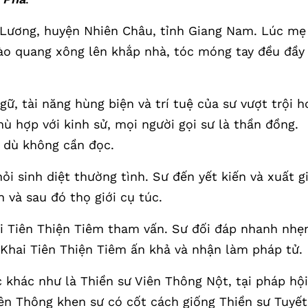
 Lương, huyện Nhiên Châu, tỉnh Giang Nam. Lúc mẹ
 hào quang xông lên khắp nhà, tóc móng tay đều đầy
ữ, tài năng hùng biện và trí tuệ của sư vượt trội h
phù hợp với kinh sử, mọi người gọi sư là thần đồng.
ử dù không cần đọc.
i sinh diệt thường tình. Sư đến yết kiến và xuất g
 và sau đó thọ giới cụ túc.
ai Tiên Thiện Tiêm tham vấn. Sư đối đáp nhanh nhẹ
 Khai Tiên Thiện Tiêm ấn khả và nhận làm pháp tử.
 khác như là Thiền sư Viên Thông Nột, tại pháp hội
iên Thông khen sư có cốt cách giống Thiền sư Tuyết