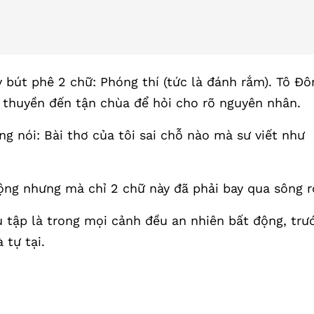
y bút phê 2 chữ: Phóng thí (tức là đánh rắm). Tô Đô
i thuyền đến tận chùa để hỏi cho rõ nguyên nhân.
ng nói: Bài thơ của tôi sai chỗ nào mà sư viết như
ộng nhưng mà chỉ 2 chữ này đã phải bay qua sông rồ
u tập là trong mọi cảnh đều an nhiên bất động, trư
 tự tại.