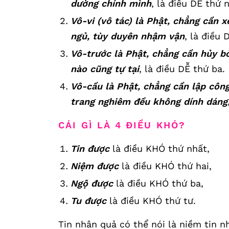
dường chính mình
, là điều DỄ thứ 
Vô-vi (vô tác) là Phật, chẳng cần x
ngủ, tùy duyên nhậm vận
, là điều 
Vô-trước là Phật, chẳng cần hủy bỏ 
nào cũng tự tại
, là điều DỄ thứ ba.
Vô-cầu là Phật, chẳng cần lập công
trang nghiêm đều không dính dáng
CÁI GÌ LÀ 4 ĐIỀU KHÓ?
Tin được
là điều KHÓ thứ nhất,
Niệm được
là điều KHÓ thứ hai,
Ngộ được
là điều KHÓ thứ ba,
Tu được
là điều KHÓ thứ tư.
Tin nhân quả có thể nói là niềm tin n