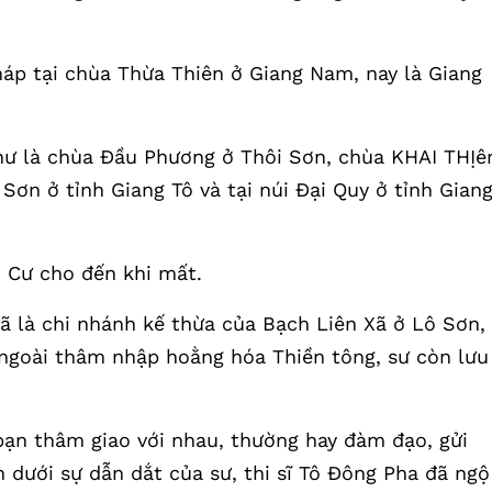
háp tại chùa Thừa Thiên ở Giang Nam, nay là Giang
như là chùa Đầu Phương ở Thôi Sơn, chùa KHAI THỊê
ơn ở tỉnh Giang Tô và tại núi Đại Quy ở tỉnh Gian
n Cư cho đến khi mất.
 là chi nhánh kế thừa của Bạch Liên Xã ở Lô Sơn,
ngoài thâm nhập hoằng hóa Thiền tông, sư còn lưu
 bạn thâm giao với nhau, thường hay đàm đạo, gửi
n dưới sự dẫn dắt của sư, thi sĩ Tô Đông Pha đã ngộ