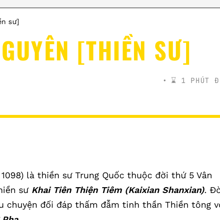
ền sư]
NGUYÊN [THIỀN SƯ]
⌛️ 1 PHÚT Đ
 1098) là thiền sư Trung Quốc thuộc đời thứ 5 Vân
hiền sư
Khai Tiên Thiện Tiêm (Kaixian Shanxian)
. Đờ
u chuyện đối đáp thấm đẫm tinh thần Thiền tông v
 Pha
.