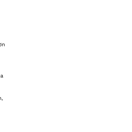
ơn
ia
n,