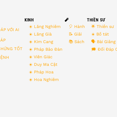
KINH
🧨
THIỀN SƯ
☀️ Lăng Nghiêm
🎈 Hành
🌟 Thiền sư
ÁP VỚI AI
☀️ Lăng Già
📝 Giải
☀️ Bồ tát
 ĐÁP
☀️ Kim Cang
📚 Sách
🗣 Bài Giảng
CHỨNG TỐT
☀️ Pháp Bảo Đàn
🗯 Đối Đáp 
☀️ Viên Giác
BỆNH
☀️ Duy Ma Cật
☀️ Pháp Hoa
☀️ Hoa Nghiêm