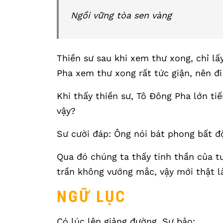
Ngồi vững tòa sen vàng
Thiền sư sau khi xem thư xong, chỉ lấ
Pha xem thư xong rất tức giận, nên đ
Khi thấy thiền sư, Tô Đông Pha lớn tiế
vậy?
Sư cười đáp: Ông nói bát phong bất đ
Qua đó chúng ta thấy tinh thần của t
trần không vướng mắc, vậy mới thật là
NGỮ LỤC
Có lúc lên giảng đường, Sư bảo: