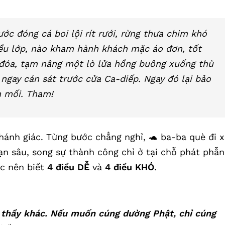
ước đóng cá boi lội rít rưới, rừng thưa chim khó
ều lớp, nào kham hành khách mặc áo đơn, tốt
n đóa, tạm nâng một lò lửa hồng buông xuống thù
ngay cán sát trước cửa Ca-diếp. Ngay đó lại bảo
h mối. Tham!
ánh giác. Từng bước chẳng nghỉ, 🐢 ba-ba què đi x
ạn sâu, song sự thành công chỉ ở tại chỗ phát phẫn
ục nên biết
4 điều DỄ
và
4 điều KHÓ
.
 thầy khác. Nếu muốn cúng dường Phật, chỉ cúng