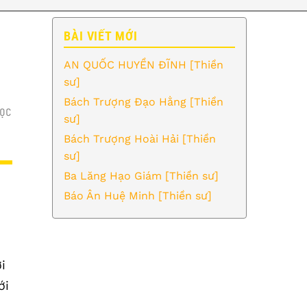
BÀI VIẾT MỚI
AN QUỐC HUYỀN ĐĨNH [Thiền
sư]
Bách Trượng Đạo Hằng [Thiền
ỌC
sư]
Bách Trượng Hoài Hải [Thiền
sư]
Ba Lăng Hạo Giám [Thiền sư]
Báo Ân Huệ Minh [Thiền sư]
i
ới