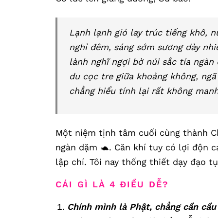
Lạnh lạnh gió lay trúc tiếng khô, n
nghỉ đêm, sáng sớm sương dày nhi
lành nghĩ ngợi bờ núi sắc tía ngà
du cọc tre giữa khoảng không, ngã 
chẳng hiểu tính lại rất không man
Một niệm tịnh tâm cuối cùng thành Ch
ngàn dặm 🐢. Căn khí tuy có lợi độn c
lập chí. Tôi nay thống thiết dạy đạo t
CÁI GÌ LÀ 4 ĐIỀU DỄ?
Chính mình là Phật, chẳng cần cầu