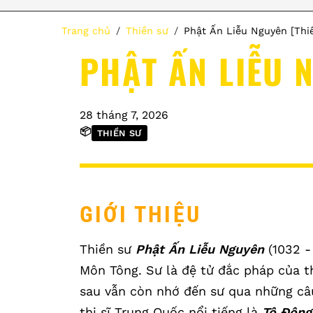
Trang chủ
Thiền sư
Phật Ấn Liễu Nguyên [Thi
PHẬT ẤN LIỄU 
28 tháng 7, 2026
📦
THIỀN SƯ
GIỚI THIỆU
Thiền sư
Phật Ấn Liễu Nguyên
(1032 -
Môn Tông. Sư là đệ tử đắc pháp của t
sau vẫn còn nhớ đến sư qua những câ
thi sĩ Trung Quốc nổi tiếng là
Tô Đông