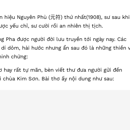
n hiệu Nguyên Phù (元符) thứ nhất(1908), sư sau khi
c yếu chỉ, sư cười rồi an nhiên thị tịch.
ông Pha được người đời lưu truyền tới ngày nay. Các
dí dỏm, hài hước nhưng ẩn sau đó là những thiền v
minh chứng:
 hay rất tự mãn, bèn viết thư đưa người gửi đến
ại chùa Kim Sơn. Bài thơ ấy nội dung như sau: