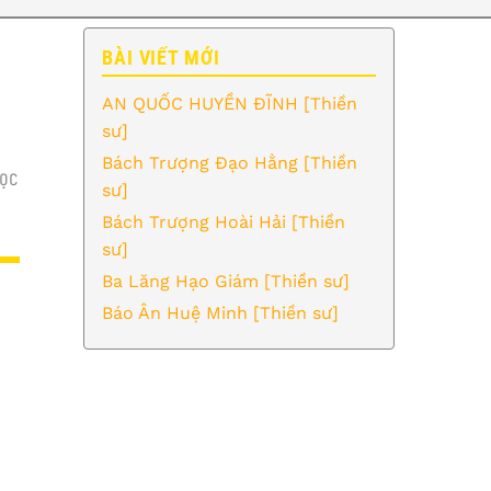
BÀI VIẾT MỚI
AN QUỐC HUYỀN ĐĨNH [Thiền
sư]
Bách Trượng Đạo Hằng [Thiền
ỌC
sư]
Bách Trượng Hoài Hải [Thiền
sư]
Ba Lăng Hạo Giám [Thiền sư]
Báo Ân Huệ Minh [Thiền sư]