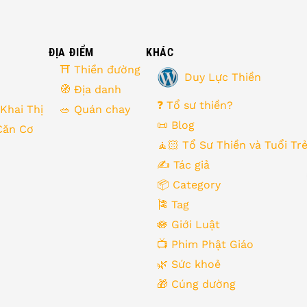
ĐỊA ĐIỂM
KHÁC
⛩ Thiền đường
Duy Lực Thiền
🧭 Địa danh
❓ Tổ sư thiền?
 Khai Thị
🥗 Quán chay
📜 Blog
Căn Cơ
🧘🏻 Tổ Sư Thiền và Tuổi Tr
✍️ Tác giả
📦 Category
🎏 Tag
🪷 Giới Luật
📺 Phim Phật Giáo
🌿️ Sức khoẻ
🎁️ Cúng dường