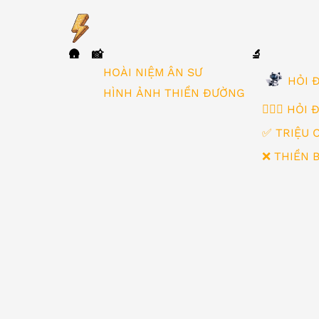
🛖
📸
🔬
▼
HOÀI NIỆM ÂN SƯ
HỎI Đ
HÌNH ẢNH THIỀN ĐƯỜNG
🙋🏻‍♂️ HỎI
✅ TRIỆU 
❌ THIỀN 