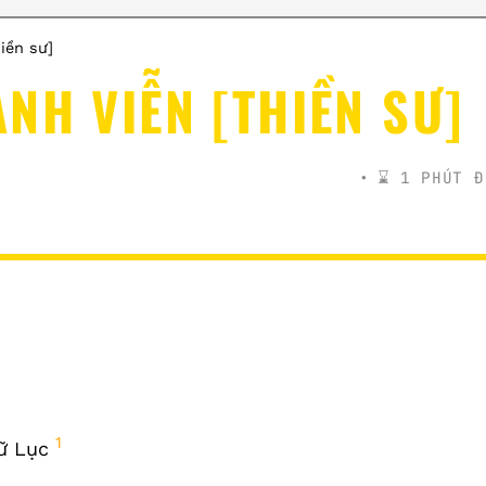
iền sư]
NH VIỄN [THIỀN SƯ]
⌛️ 1 PHÚT Đ
1
gữ Lục