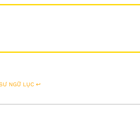
 SƯ NGỮ LỤC
↩