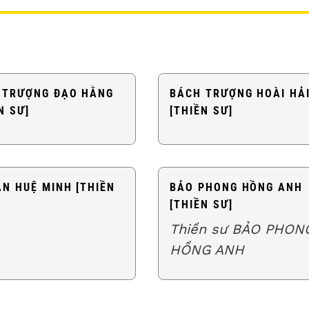
 TRƯỢNG ĐẠO HẰNG
BÁCH TRƯỢNG HOÀI HẢ
N SƯ]
[THIỀN SƯ]
ÂN HUỆ MINH [THIỀN
BẢO PHONG HỒNG ANH
[THIỀN SƯ]
Thiền sư BẢO PHON
HỒNG ANH