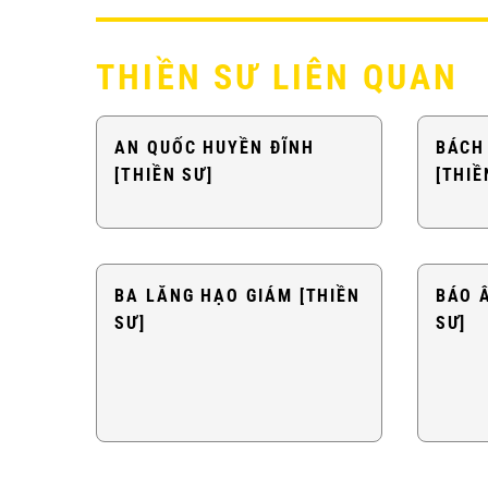
THIỀN SƯ LIÊN QUAN
AN QUỐC HUYỀN ĐĨNH
BÁCH
[THIỀN SƯ]
[THIỀ
BA LĂNG HẠO GIÁM [THIỀN
BÁO 
SƯ]
SƯ]