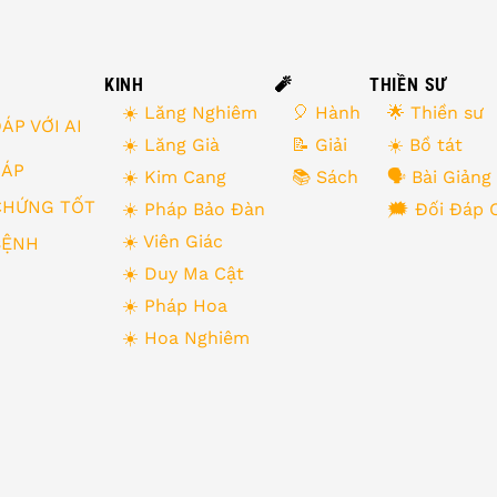
KINH
🧨
THIỀN SƯ
☀️ Lăng Nghiêm
🎈 Hành
🌟 Thiền sư
ÁP VỚI AI
☀️ Lăng Già
📝 Giải
☀️ Bồ tát
 ĐÁP
☀️ Kim Cang
📚 Sách
🗣 Bài Giảng
CHỨNG TỐT
☀️ Pháp Bảo Đàn
🗯 Đối Đáp 
☀️ Viên Giác
BỆNH
☀️ Duy Ma Cật
☀️ Pháp Hoa
☀️ Hoa Nghiêm