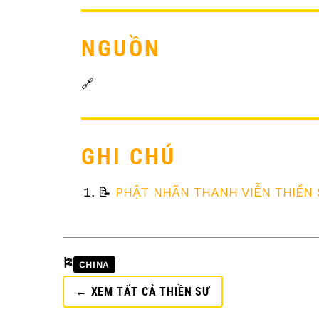
NGUỒN
🔗
GHI CHÚ
FOOTNOTES
📝
PHẬT NHÃN THANH VIỄN THIỀN
🎏
CHINA
← XEM TẤT CẢ THIỀN SƯ