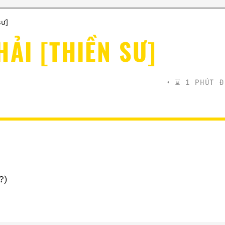
sư]
HẢI [THIỀN SƯ]
⌛️ 1 PHÚT Đ
?)