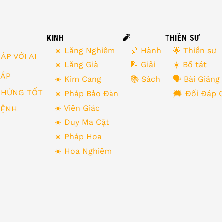
KINH
🧨
THIỀN SƯ
☀️ Lăng Nghiêm
🎈 Hành
🌟 Thiền sư
ÁP VỚI AI
☀️ Lăng Già
📝 Giải
☀️ Bồ tát
 ĐÁP
☀️ Kim Cang
📚 Sách
🗣 Bài Giảng
CHỨNG TỐT
☀️ Pháp Bảo Đàn
🗯 Đối Đáp 
☀️ Viên Giác
BỆNH
☀️ Duy Ma Cật
☀️ Pháp Hoa
☀️ Hoa Nghiêm