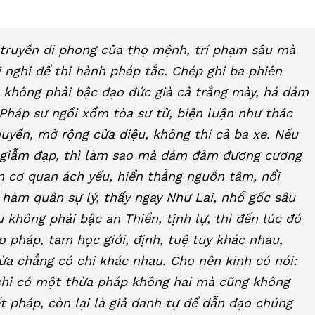
, truyền di phong của thọ mệnh, trí phạm sâu mà
 nghi để thi hành pháp tắc. Chép ghi ba phiên
 không phải bậc đạo đức già cả trắng mày, há dám
Pháp sư ngồi xổm tòa sư tử, biện luận như thác
huyền, mở rộng cửa diệu, không thí cả ba xe. Nếu
i giẫm đạp, thì làm sao mà dám đảm đương cương
m cơ quan ách yếu, hiển thẳng nguồn tâm, nổi
hàm quân sự lý, thấy ngay Như Lai, nhổ gốc sâu
không phải bậc an Thiền, tịnh lự, thì đến lúc đó
 pháp, tam học giới, định, tuệ tuy khác nhau,
ừa chẳng có chi khác nhau. Cho nên kinh có nói:
chỉ có một thừa pháp không hai mà cũng không
ết pháp, còn lại là giả danh tự để dẫn đạo chúng