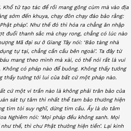
ự. Khổ tử tạo tác để rồi mang gông cùm mà vào địa
áng sớm đến khuya, chạy đôn chạy đáo bảo rằng:
 Phật pháp’. Như thế đó thì hóa ra chẳng ăn nhập
ượt đuổi thanh sắc mà chạy rong, chẳng có lúc nào
hượng Mã đại sư ở Giang Tây nói: ‘Bảo tàng nhà
ụng tự tại, chẳng cần cầu bên ngoài’. Ta đây từ
 báu mang theo mình mà xài, có thể nói rất là vui
. Không có pháp nào để buông. Không thấy tướng
 thấy tướng tới lui của bất cứ một pháp nào.
t cứ một vi trần nào là không phải trân bảo của
quán sát tự tâm thì nhất thể tam bảo thường hiện
ng tìm tòi suy nghĩ, dừng tìm cầu. Ấy là do tâm
 Hoa Nghiêm nói: ‘Mọi pháp đều không sanh. Mọi
như thế, thì chư Phật thường hiện tiền’. Lại kinh