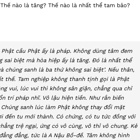
 Thế nào là tăng? Thế nào là nhất thể tam bảo?
 Phật cầu Phật ấy là pháp. Không dùng tâm đem
sai biệt mà hòa hiệp ấy là tăng. Đó là nhất thể
và chúng sanh là ba thứ không sai biệt’. Nếu thân,
ất thế. Tam nghiệp không thanh tịnh gọi là Phật
ông vui, lúc vui thì không sân giận, chẳng qua chỉ
n trí pháp nhĩ. Vô lậu hiện tiền. Như rắn biến
. Chúng sanh lúc làm Phật không thay đổi mặt
i đến tu mới thành. Có chứng, có tu tức đồng với
ẳng trệ ngại, ứng có vô cùng, vô thỉ vô chung. Kẻ
 đẳng đẳng, tức là A Nậu Bồ-đề. Tâm không hình