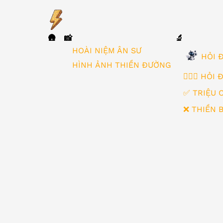
🛖
📸
🔬
▼
HOÀI NIỆM ÂN SƯ
HỎI Đ
HÌNH ẢNH THIỀN ĐƯỜNG
🙋🏻‍♂️ HỎI
✅ TRIỆU 
❌ THIỀN 