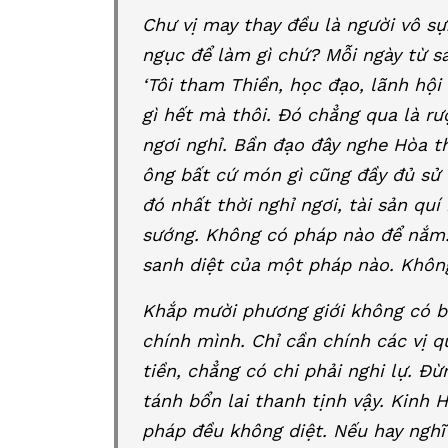
Chư vị may thay đều là người vô s
ngục để làm gì chứ? Mỗi ngày từ s
‘Tôi tham Thiền, học đạo, lãnh hội
gì hết mà thôi. Đó chẳng qua là r
ngơi nghỉ. Bần đạo đây nghe Hòa t
ông bất cứ món gì cũng đầy đủ sử d
đó nhất thời nghỉ ngơi, tài sản quí
sướng. Không có pháp nào để nắm
sanh diệt của một pháp nào. Không
Khắp mười phương giới không có bấ
chính mình. Chỉ cần chính các vị 
tiền, chẳng có chi phải nghi lự. Đừ
tánh bổn lai thanh tịnh vậy. Kinh
pháp đều không diệt. Nếu hay nghĩ 