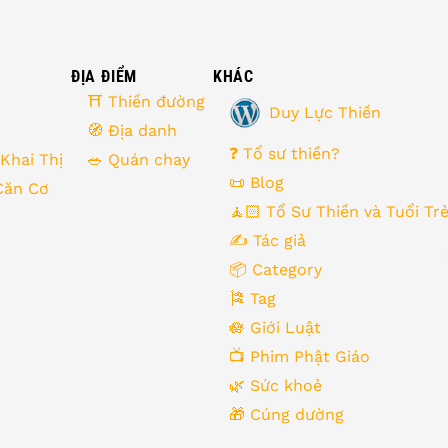
ĐỊA ĐIỂM
KHÁC
⛩ Thiền đường
Duy Lực Thiền
🧭 Địa danh
❓ Tổ sư thiền?
 Khai Thị
🥗 Quán chay
📜 Blog
Căn Cơ
🧘🏻 Tổ Sư Thiền và Tuổi Tr
✍️ Tác giả
📦 Category
🎏 Tag
🪷 Giới Luật
📺 Phim Phật Giáo
🌿️ Sức khoẻ
🎁️ Cúng dường