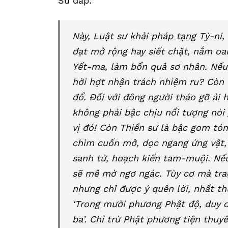
Sư đáp:
Này, Luật sư khải pháp tạng Tỳ-ni
đạt mở rộng hay siết chặt, nắm oai
Yết-ma, làm bổn quả sơ nhân. Nếu
hời hợt nhận trách nhiệm ru? Còn 
đổ. Đối với đông người tháo gỡ ải 
không phải bậc chịu nổi tượng nò
vị đó! Còn Thiền sư là bậc gom tó
chìm cuốn mở, dọc ngang ứng vật, 
sanh tử, hoạch kiến tam-muội. Nếu 
sẽ mê mờ ngơ ngác. Tùy cơ mà trao
nhưng chỉ được ý quên lời, nhất th
‘Trong mười phương Phật độ, duy 
ba’. Chỉ trừ Phật phương tiện thuy