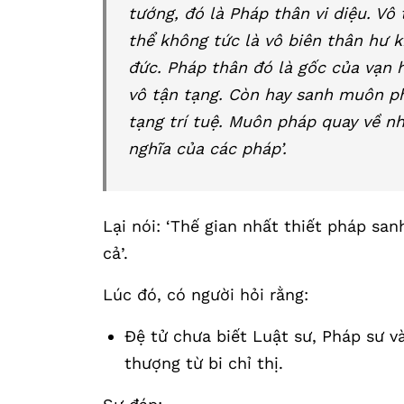
tướng, đó là Pháp thân vi diệu. Vô
thể không tức là vô biên thân hư 
đức. Pháp thân đó là gốc của vạn hó
vô tận tạng. Còn hay sanh muôn phá
tạng trí tuệ. Muôn pháp quay về như
nghĩa của các pháp’.
Lại nói: ‘Thế gian nhất thiết pháp sa
cả’.
Lúc đó, có người hỏi rằng:
Đệ tử chưa biết Luật sư, Pháp sư và
thượng từ bi chỉ thị.