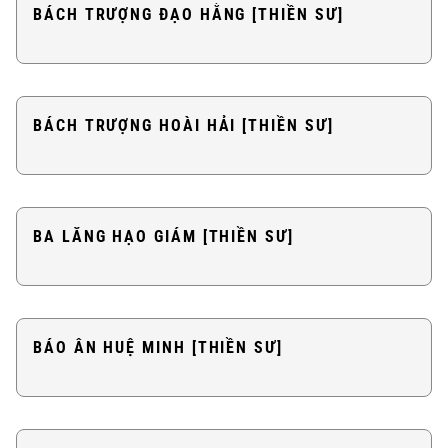
BÁCH TRƯỢNG ĐẠO HẰNG [THIỀN SƯ]
BÁCH TRƯỢNG HOÀI HẢI [THIỀN SƯ]
BA LĂNG HẠO GIÁM [THIỀN SƯ]
BÁO ÂN HUỆ MINH [THIỀN SƯ]