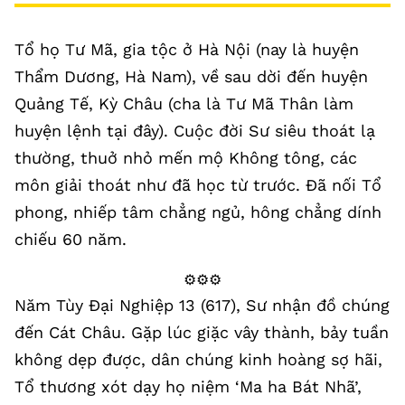
Tổ họ Tư Mã, gia tộc ở Hà Nội (nay là huyện
Thẩm Dương, Hà Nam), về sau dời đến huyện
Quảng Tế, Kỳ Châu (cha là Tư Mã Thân làm
huyện lệnh tại đây). Cuộc đời Sư siêu thoát lạ
thường, thuở nhỏ mến mộ Không tông, các
môn giải thoát như đã học từ trước. Đã nối Tổ
phong, nhiếp tâm chẳng ngủ, hông chẳng dính
chiếu 60 năm.
⚙️⚙️⚙️
Năm Tùy Đại Nghiệp 13 (617), Sư nhận đồ chúng
đến Cát Châu. Gặp lúc giặc vây thành, bảy tuần
không dẹp được, dân chúng kinh hoàng sợ hãi,
Tổ thương xót dạy họ niệm ‘Ma ha Bát Nhã’,