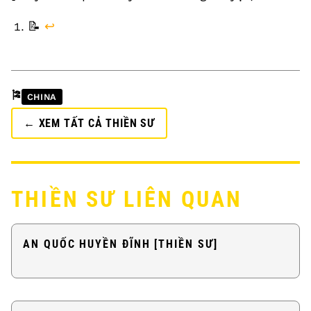
FOOTNOTES
📝
↩
🎏
CHINA
← XEM TẤT CẢ THIỀN SƯ
THIỀN SƯ LIÊN QUAN
AN QUỐC HUYỀN ĐĨNH [THIỀN SƯ]