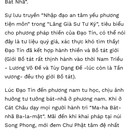
Bát Nhã”.
Sự lưu truyền “Nhập đạo an tâm yếu phương
tiện môn” trong “Lăng Già Sư Tư Ký”, tiêu biểu
cho phương pháp thiền của Đạo Tín, có thể nói
đây là tư liệu quý giá, xác thực khó tìm thấy!
Đạo Tín đã kết hợp hành thiền và Bồ tát giới
(Giới Bồ tát rất thịnh hành vào thời Nam Triều
- Lương Võ Đế và Tùy Dạng Đế -lúc còn là Tần
vương- đều thọ giới Bồ tát).
Lúc Đạo Tín đến phương nam tu học, chịu ảnh
hưởng tư tưởng bát-nhã ở phương nam. Khi ở
Cát Châu dạy mọi người hành trì “Ma-ha Bát-
nhã Ba-la-mật”. Mãi đến khi khai pháp tại núi
Song Phong, mới đem Chư Phật tâm đệ nhất