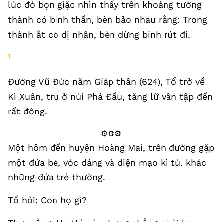
lúc đó bọn giặc nhìn thấy trên khoảng tường
thành có binh thần, bèn bảo nhau rằng: Trong
thành ắt có dị nhân, bèn dừng binh rút đi.
1
Đường Vũ Đức năm Giáp thân (624), Tổ trở về
Kì Xuân, trụ ở núi Phá Đầu, tăng lữ vân tập đến
rất đông.
⚙️⚙️⚙️
Một hôm đến huyện Hoàng Mai, trên đường gặp
một đứa bé, vóc dáng và diện mạo kì tú, khác
những đứa trẻ thường.
Tổ hỏi: Con họ gì?