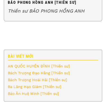
BẢO PHONG HỒNG ANH [THIỀN SƯ]
Thiền sư BẢO PHONG HỒNG ANH
BÀI VIẾT MỚI
AN QUỐC HUYỀN ĐĨNH [Thiền sư]
Bách Trượng Đạo Hằng [Thiền sư]
Bách Trượng Hoài Hải [Thiền sư]
Ba Lăng Hạo Giám [Thiền sư]
Báo Ân Huệ Minh [Thiền sư]