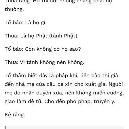
Thưa rằng: Họ thì có, nhưng chẳng phải họ
thường.
Tổ bảo: Là họ gì.
Thưa: Là họ Phật (tánh Phật).
Tổ bảo: Con không có họ sao?
Thưa: Vì tánh không nên không.
Tổ thầm biết đây là pháp khí, liền bảo thị giả
đến nhà mẹ của cậu bé xin cho xuất gia. Người
mẹ do nhân duyên xưa, nên không miễn cưỡng,
giao làm đệ tử. Cho đến phó pháp, truyền y.
Kệ rằng: