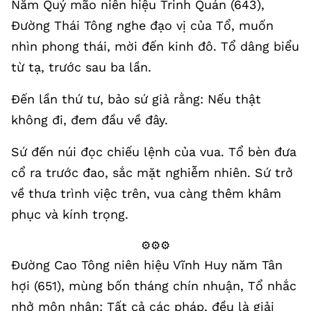
Năm Quý mão niên hiệu Trinh Quán (643),
Đường Thái Tông nghe đạo vị của Tổ, muốn
nhìn phong thái, mời đến kinh đô. Tổ dâng biểu
từ tạ, trước sau ba lần.
Đến lần thứ tư, bảo sứ giả rằng: Nếu thật
không đi, đem đầu về đây.
Sứ đến núi đọc chiếu lệnh của vua. Tổ bèn đưa
cổ ra trước đao, sắc mặt nghiễm nhiên. Sứ trở
về thưa trình việc trên, vua càng thêm khâm
phục và kính trọng.
⚙️⚙️⚙️
Đường Cao Tông niên hiệu Vĩnh Huy năm Tân
hợi (651), mùng bốn tháng chín nhuận, Tổ nhắc
nhở môn nhân: Tất cả các pháp, đều là giải