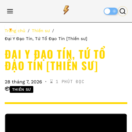
Dark
Mode
▼
Trang chủ
Thiền sư
Đại Y Đạo Tín, Tứ Tổ Đạo Tín [Thiền sư]
ĐẠI Y ĐẠO TÍN, TỨ TỔ
ĐẠO TÍN [THIỀN SƯ]
⌛️ 1 PHÚT ĐỌC
28 tháng 7, 2026
📦
THIỀN SƯ