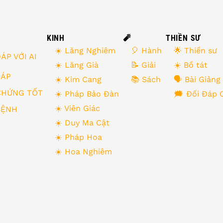
KINH
🧨
THIỀN SƯ
☀️ Lăng Nghiêm
🎈 Hành
🌟 Thiền sư
ÁP VỚI AI
☀️ Lăng Già
📝 Giải
☀️ Bồ tát
 ĐÁP
☀️ Kim Cang
📚 Sách
🗣 Bài Giảng
CHỨNG TỐT
☀️ Pháp Bảo Đàn
🗯 Đối Đáp 
☀️ Viên Giác
BỆNH
☀️ Duy Ma Cật
☀️ Pháp Hoa
☀️ Hoa Nghiêm