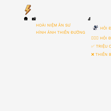
🛖
📸
🔬
▼
HOÀI NIỆM ÂN SƯ
HỎI Đ
HÌNH ẢNH THIỀN ĐƯỜNG
🙋🏻‍♂️ HỎI
✅ TRIỆU 
❌ THIỀN 