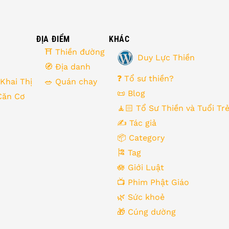
ĐỊA ĐIỂM
KHÁC
⛩ Thiền đường
Duy Lực Thiền
🧭 Địa danh
❓ Tổ sư thiền?
 Khai Thị
🥗 Quán chay
📜 Blog
Căn Cơ
🧘🏻 Tổ Sư Thiền và Tuổi Tr
✍️ Tác giả
📦 Category
🎏 Tag
🪷 Giới Luật
📺 Phim Phật Giáo
🌿️ Sức khoẻ
🎁️ Cúng dường