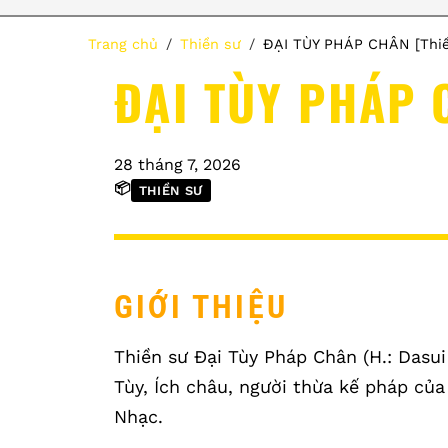
Trang chủ
Thiền sư
ĐẠI TÙY PHÁP CHÂN [Thiề
ĐẠI TÙY PHÁP 
28 tháng 7, 2026
📦
THIỀN SƯ
GIỚI THIỆU
Thiền sư Đại Tùy Pháp Chân (H.: Dasui 
Tùy, Ích châu, người thừa kế pháp củ
Nhạc.