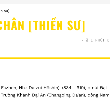
n sư]
CHÂN [THIỀN SƯ]
⌛️ 1 PHÚT Đ
Fazhen, Nh.: Daizui Hōshin). (834 - 919), ở núi Đại
a Trường Khánh Đại An (Changqing Da’an), dòng Nam