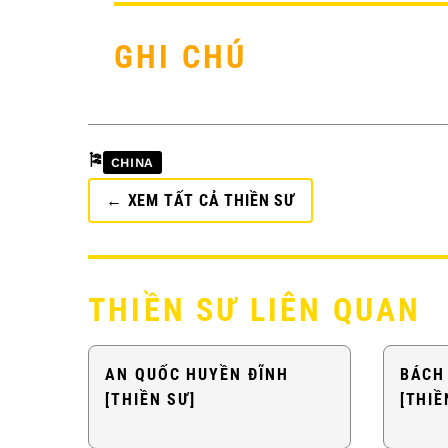
GHI CHÚ
🎏
CHINA
← XEM TẤT CẢ THIỀN SƯ
THIỀN SƯ LIÊN QUAN
AN QUỐC HUYỀN ĐĨNH
BÁCH
[THIỀN SƯ]
[THIỀ