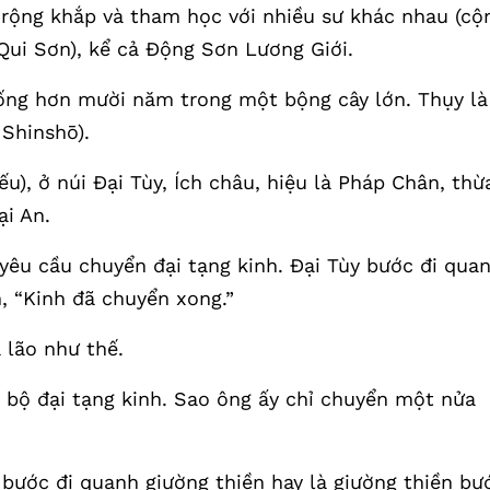
c rộng khắp và tham học với nhiều sư khác nhau (cộ
Qui Sơn), kể cả Động Sơn Lương Giới.
 sống hơn mười năm trong một bộng cây lớn. Thụy là
 Shinshō).
u), ở núi Đại Tùy, Ích châu, hiệu là Pháp Chân, thừ
i An.
yêu cầu chuyển đại tạng kinh. Đại Tùy bước đi qua
n, “Kinh đã chuyển xong.”
 lão như thế.
n bộ đại tạng kinh. Sao ông ấy chỉ chuyển một nửa
y bước đi quanh giường thiền hay là giường thiền bư