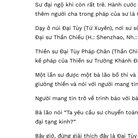
Sư đại ngộ khi còn rất trẻ. Hành cướ
thêm người cha trong pháp của sư là 
Dạy ở núi Đại Tùy (Tứ Xuyên), nơi sư
Đại sư Thần Chiếu (H.: Shenzhao, Nh.:
Thiền sư Đại Tùy Pháp Chân (Thần Chiế
kế pháp của Thiền sư Trường Khánh Đạ
Một lần sư được một bà lão bố thí và 
giường thiền và nói với người mang ti
Người mang tin trở về trình báo với bà
Bà lão nói “Ta yêu cầu sư chuyển toà
đại tạng kinh?”
Bây giờ, đừng giải thích đây là Đại Tù