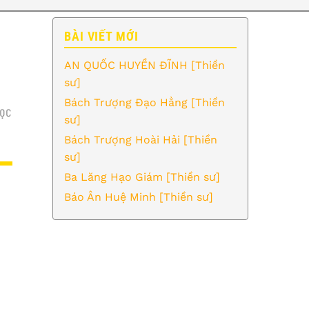
BÀI VIẾT MỚI
AN QUỐC HUYỀN ĐĨNH [Thiền
sư]
Bách Trượng Đạo Hằng [Thiền
ỌC
sư]
Bách Trượng Hoài Hải [Thiền
sư]
Ba Lăng Hạo Giám [Thiền sư]
Báo Ân Huệ Minh [Thiền sư]