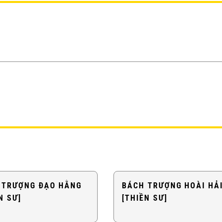
 TRƯỢNG ĐẠO HẰNG
BÁCH TRƯỢNG HOÀI HẢ
N SƯ]
[THIỀN SƯ]