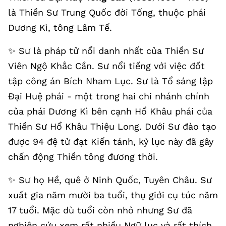
là Thiền Sư Trung Quốc đời Tống, thuộc phái
Dương Kì, tông Lâm Tế.
✨️ Sư là pháp tử nổi danh nhất của Thiền Sư
Viên Ngộ Khắc Cần. Sư nổi tiếng với việc đốt
tập công án Bích Nham Lục. Sư là Tổ sáng lập
Đại Huệ phái - một trong hai chi nhánh chính
của phái Dương Kì bên cạnh Hổ Khâu phái của
Thiền Sư Hổ Khâu Thiệu Long. Dưới Sư đào tạo
được 94 đệ tử đạt Kiến tánh, kỷ lục này đã gây
chấn động Thiền tông đương thời.
✨️ Sư họ Hề, quê ở Ninh Quốc, Tuyên Châu. Sư
xuất gia năm mười ba tuổi, thụ giới cụ túc năm
17 tuổi. Mặc dù tuổi còn nhỏ nhưng Sư đã
nghiên cứu xem rất nhiều Ngữ lục và rất thích