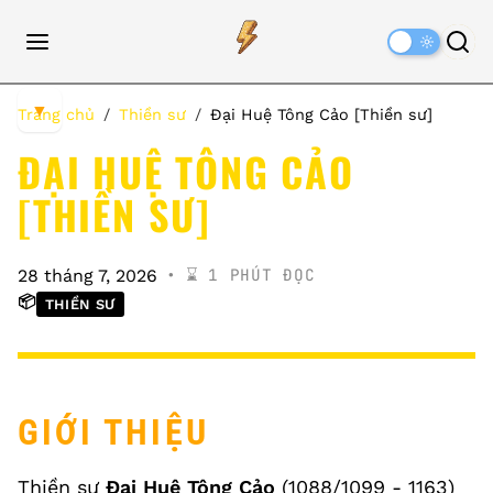
Dark
Mode
▼
Trang chủ
Thiền sư
Đại Huệ Tông Cảo [Thiền sư]
ĐẠI HUỆ TÔNG CẢO
[THIỀN SƯ]
⌛️ 1 PHÚT ĐỌC
28 tháng 7, 2026
📦
THIỀN SƯ
GIỚI THIỆU
Thiền sư
Đại Huệ Tông Cảo
(1088/1099 - 1163)