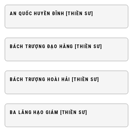
AN QUỐC HUYỀN ĐĨNH [THIỀN SƯ]
BÁCH TRƯỢNG ĐẠO HẰNG [THIỀN SƯ]
BÁCH TRƯỢNG HOÀI HẢI [THIỀN SƯ]
BA LĂNG HẠO GIÁM [THIỀN SƯ]