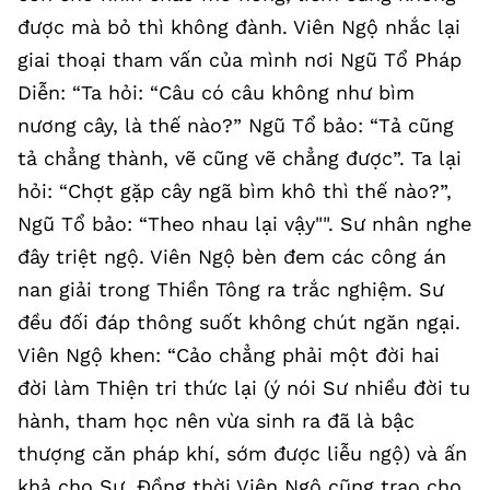
được mà bỏ thì không đành. Viên Ngộ nhắc lại
giai thoại tham vấn của mình nơi Ngũ Tổ Pháp
Diễn: “Ta hỏi: “Câu có câu không như bìm
nương cây, là thế nào?” Ngũ Tổ bảo: “Tả cũng
tả chẳng thành, vẽ cũng vẽ chẳng được”. Ta lại
hỏi: “Chợt gặp cây ngã bìm khô thì thế nào?”,
Ngũ Tổ bảo: “Theo nhau lại vậy"". Sư nhân nghe
đây triệt ngộ. Viên Ngộ bèn đem các công án
nan giải trong Thiền Tông ra trắc nghiệm. Sư
đều đối đáp thông suốt không chút ngăn ngại.
Viên Ngộ khen: “Cảo chẳng phải một đời hai
đời làm Thiện tri thức lại (ý nói Sư nhiều đời tu
hành, tham học nên vừa sinh ra đã là bậc
thượng căn pháp khí, sớm được liễu ngộ) và ấn
khả cho Sư. Đồng thời Viên Ngộ cũng trao cho