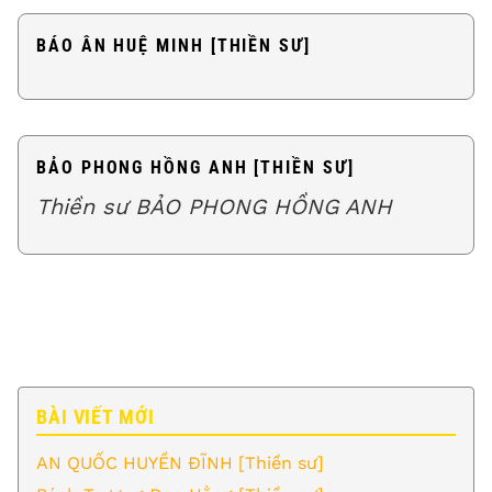
BÁO ÂN HUỆ MINH [THIỀN SƯ]
BẢO PHONG HỒNG ANH [THIỀN SƯ]
Thiền sư BẢO PHONG HỒNG ANH
BÀI VIẾT MỚI
AN QUỐC HUYỀN ĐĨNH [Thiền sư]