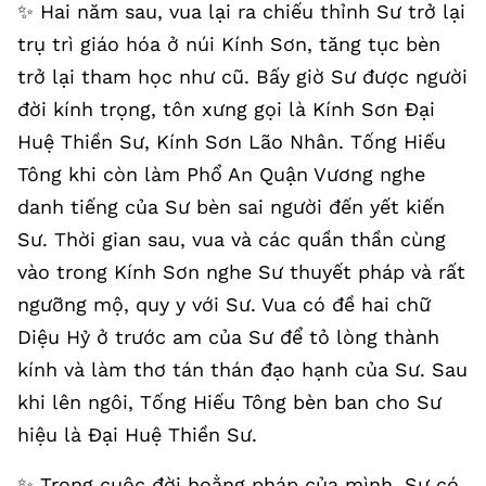
✨️ Hai năm sau, vua lại ra chiếu thỉnh Sư trở lại
trụ trì giáo hóa ở núi Kính Sơn, tăng tục bèn
trở lại tham học như cũ. Bấy giờ Sư được người
đời kính trọng, tôn xưng gọi là Kính Sơn Đại
Huệ Thiền Sư, Kính Sơn Lão Nhân. Tống Hiếu
Tông khi còn làm Phổ An Quận Vương nghe
danh tiếng của Sư bèn sai người đến yết kiến
Sư. Thời gian sau, vua và các quần thần cùng
vào trong Kính Sơn nghe Sư thuyết pháp và rất
ngưỡng mộ, quy y với Sư. Vua có đề hai chữ
Diệu Hỷ ở trước am của Sư để tỏ lòng thành
kính và làm thơ tán thán đạo hạnh của Sư. Sau
khi lên ngôi, Tống Hiếu Tông bèn ban cho Sư
hiệu là Đại Huệ Thiền Sư.
✨️ Trong cuộc đời hoằng pháp của mình, Sư có