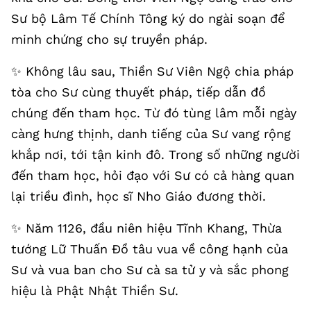
Sư bộ Lâm Tế Chính Tông ký do ngài soạn để
minh chứng cho sự truyền pháp.
✨️ Không lâu sau, Thiền Sư Viên Ngộ chia pháp
tòa cho Sư cùng thuyết pháp, tiếp dẫn đồ
chúng đến tham học. Từ đó tùng lâm mỗi ngày
càng hưng thịnh, danh tiếng của Sư vang rộng
khắp nơi, tới tận kinh đô. Trong số những người
đến tham học, hỏi đạo với Sư có cả hàng quan
lại triều đình, học sĩ Nho Giáo đương thời.
✨️ Năm 1126, đầu niên hiệu Tĩnh Khang, Thừa
tướng Lữ Thuấn Đồ tâu vua về công hạnh của
Sư và vua ban cho Sư cà sa tử y và sắc phong
hiệu là Phật Nhật Thiền Sư.