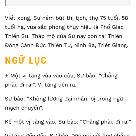
Viết xong, Sư ném bút thị tịch, thọ 75 tuổi, 58
tuổi hạ, vua sắc phong thụy hiệu là Phổ Giác
Thiền Sư. Tháp mộ của Sư nay còn tại Thiên
Đồng Cảnh Đức Thiền Tự, Ninh Ba, Triết Giang.
NGỮ LỤC
⚡️ Một vị tăng vừa vào cửa, Sư bảo: “Chẳng
phải, đi ra!”. Vị tăng liền ra.
Sư bảo: “Không lường đại nhân, bị trong ngữ
mạch chuyển”.
Kế một vị tăng vào, Sư bảo: “Chẳng phải, đi ra!”
Vị tăng đến gần, Sư bảo: “Đã nói với ông chẳng