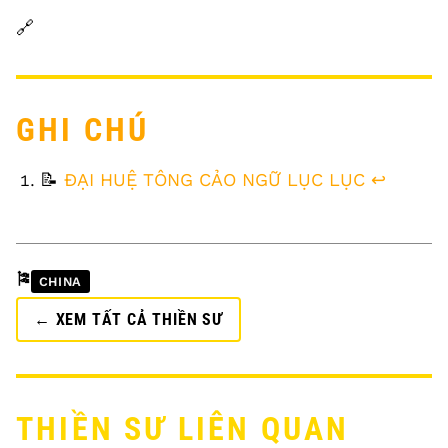
🔗
GHI CHÚ
FOOTNOTES
📝
ĐẠI HUỆ TÔNG CẢO NGỮ LỤC LỤC
↩
🎏
CHINA
← XEM TẤT CẢ THIỀN SƯ
THIỀN SƯ LIÊN QUAN