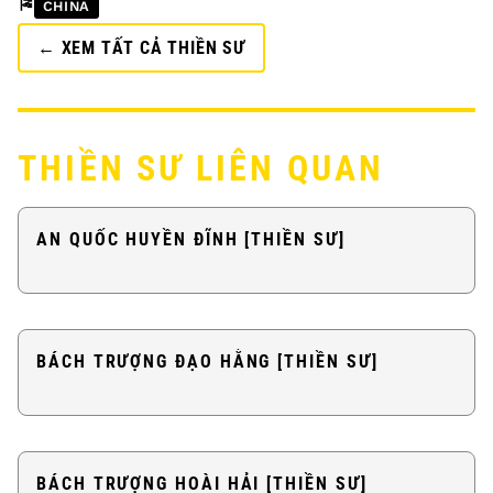
🎏
CHINA
← XEM TẤT CẢ THIỀN SƯ
THIỀN SƯ LIÊN QUAN
AN QUỐC HUYỀN ĐĨNH [THIỀN SƯ]
BÁCH TRƯỢNG ĐẠO HẰNG [THIỀN SƯ]
BÁCH TRƯỢNG HOÀI HẢI [THIỀN SƯ]