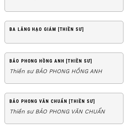
BA LĂNG HẠO GIÁM [THIỀN SƯ]
BẢO PHONG HỒNG ANH [THIỀN SƯ]
Thiền sư BẢO PHONG HỒNG ANH
BẢO PHONG VĂN CHUẨN [THIỀN SƯ]
Thiền sư BẢO PHONG VĂN CHUẨN