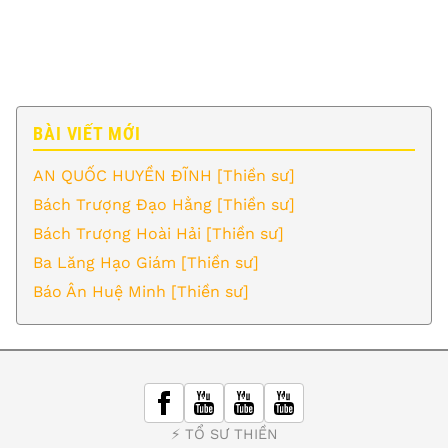
BÀI VIẾT MỚI
AN QUỐC HUYỀN ĐĨNH [Thiền sư]
Bách Trượng Đạo Hằng [Thiền sư]
Bách Trượng Hoài Hải [Thiền sư]
Ba Lăng Hạo Giám [Thiền sư]
Báo Ân Huệ Minh [Thiền sư]
⚡️ TỔ SƯ THIỀN