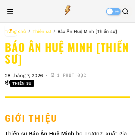
Dark
Mode
▼
Trang chủ
Thiền sư
Báo Ân Huệ Minh [Thiền sư]
BÁO ÂN HUỆ MINH [THIỀN
SƯ]
⌛️ 1 PHÚT ĐỌC
28 tháng 7, 2026
📦
THIỀN SƯ
GIỚI THIỆU
Thiền sư
Báo Ân Huệ Minh
họ Trương, xuất gia