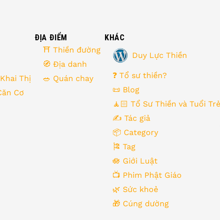
ĐỊA ĐIỂM
KHÁC
⛩ Thiền đường
Duy Lực Thiền
🧭 Địa danh
❓ Tổ sư thiền?
 Khai Thị
🥗 Quán chay
📜 Blog
Căn Cơ
🧘🏻 Tổ Sư Thiền và Tuổi Tr
✍️ Tác giả
📦 Category
🎏 Tag
🪷 Giới Luật
📺 Phim Phật Giáo
🌿️ Sức khoẻ
🎁️ Cúng dường