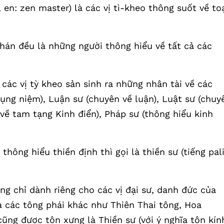
a, en: zen master) là các vị tì-kheo thông suốt về to
a-hán đều là những người thông hiểu về tất cả các
 các vị tỳ kheo sản sinh ra những nhân tài về các
ụng niệm), Luận sư (chuyên về luận), Luật sư (chuy
 về tam tạng Kinh điển), Pháp sư (thông hiểu kinh
hông hiểu thiền định thì gọi là thiền sư (tiếng pali
g chỉ dành riêng cho các vị đại sư, danh đức của
a các tông phái khác như Thiên Thai tông, Hoa
ũng được tôn xưng là Thiền sư (với ý nghĩa tôn kín