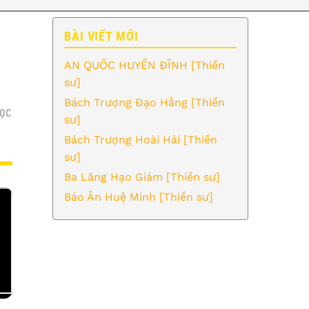
BÀI VIẾT MỚI
AN QUỐC HUYỀN ĐĨNH [Thiền
sư]
Bách Trượng Đạo Hằng [Thiền
ỌC
sư]
Bách Trượng Hoài Hải [Thiền
sư]
Ba Lăng Hạo Giám [Thiền sư]
Báo Ân Huệ Minh [Thiền sư]