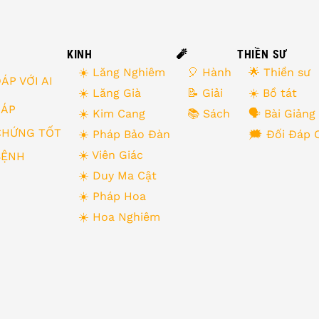
KINH
🧨
THIỀN SƯ
☀️ Lăng Nghiêm
🎈 Hành
🌟 Thiền sư
ÁP VỚI AI
☀️ Lăng Già
📝 Giải
☀️ Bồ tát
 ĐÁP
☀️ Kim Cang
📚 Sách
🗣 Bài Giảng
CHỨNG TỐT
☀️ Pháp Bảo Đàn
🗯 Đối Đáp 
☀️ Viên Giác
BỆNH
☀️ Duy Ma Cật
☀️ Pháp Hoa
☀️ Hoa Nghiêm