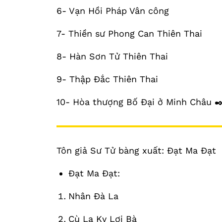
6- Vạn Hồi Pháp Vân công
7- Thiền sư Phong Can Thiên Thai
8- Hàn Sơn Tử Thiên Thai
9- Thập Đắc Thiên Thai
10- Hòa thượng Bố Đại ở Minh Châu ✒
Tôn giả Sư Tử bàng xuất: Đạt Ma Đạt
Đạt Ma Đạt:
Nhân Đà La
Cù La Kỵ Lợi Bà