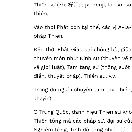
Thiền sư (zh: 禪師; ; ja: zenji, kr: sons
thiền.
Vào thời Phật còn tại thế, các vị A-l
pháp Thiền.
Đến thời Phật Giáo đại chúng bộ, giữa
chuyên môn như: Kinh sư (chuyên về t
về giới luật), Tam tạng sư (thông suốt
điển, thuyết pháp), Thiền sư, v.v.
Trong đó người chuyên tâm tọa Thiền, t
Jhàyin).
Ở Trung Quốc, danh hiệu Thiền sư khôn
Thiền tông mà các pháp sư, đại sư củ
Nghiêm tông, Tịnh độ tông nhiều lúc c