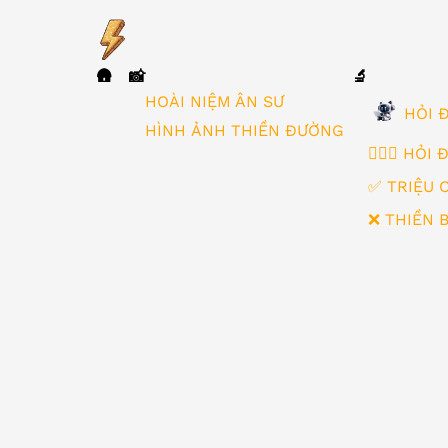
🛖
📸
🔬
▼
HOÀI NIỆM ÂN SƯ
HỎI Đ
HÌNH ẢNH THIỀN ĐƯỜNG
🙋🏻‍♂️ HỎI
✅ TRIỆU 
❌ THIỀN 