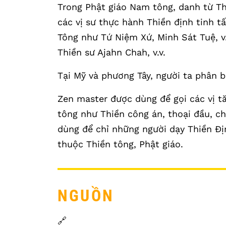
Trong Phật giáo Nam tông, danh từ Th
các vị sư thực hành Thiền định tinh 
Tông như Tứ Niệm Xứ, Minh Sát Tuệ, v.
Thiền sư Ajahn Chah, v.v.
Tại Mỹ và phương Tây, người ta phân bi
Zen master được dùng để gọi các vị t
tông như Thiền công án, thoại đầu, ch
dùng để chỉ những người dạy Thiền Đị
thuộc Thiền tông, Phật giáo.
NGUỒN
🔗