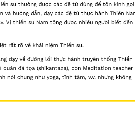
iền sư thường được các đệ tử dùng để tôn kính gọi
tấn và hướng dẫn, dạy các đệ tử thực hành Thiền N
v. Vị thiền sư Nam tông được nhiều người biết đến 
ệt rất rõ về khái niệm Thiền sư.
ăng dạy về đường lối thực hành truyền thống Thiền
ỉ quán đả tọa (shikantaza), còn Meditation teacher
nh nói chung như yoga, tĩnh tâm, v.v. nhưng không