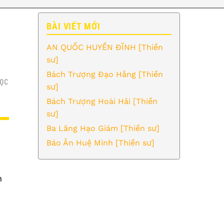
BÀI VIẾT MỚI
AN QUỐC HUYỀN ĐĨNH [Thiền
sư]
Bách Trượng Đạo Hằng [Thiền
ỌC
sư]
Bách Trượng Hoài Hải [Thiền
sư]
Ba Lăng Hạo Giám [Thiền sư]
Báo Ân Huệ Minh [Thiền sư]
n