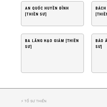
AN QUỐC HUYỀN ĐĨNH
BÁCH
[THIỀN SƯ]
[THIỀ
BA LĂNG HẠO GIÁM [THIỀN
BÁO 
SƯ]
SƯ]
⚡️ TỔ SƯ THIỀN