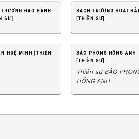
 TRƯỢNG ĐẠO HẰNG
BÁCH TRƯỢNG HOÀI HẢ
N SƯ]
[THIỀN SƯ]
ÂN HUỆ MINH [THIỀN
BẢO PHONG HỒNG ANH
[THIỀN SƯ]
Thiền sư BẢO PHON
HỒNG ANH