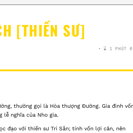
CH [THIỀN SƯ]
⌛️ 1 PHÚT Đ
ờng, thường gọi là Hòa thượng Đường. Gia đình vố
g lễ nghĩa của Nho gia.
c đạo với thiền sư Trí Sằn; tính vốn lợi căn, nên