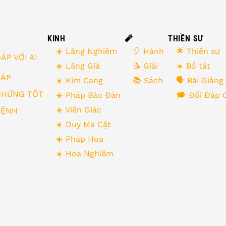
KINH
🧨
THIỀN SƯ
☀️ Lăng Nghiêm
🎈 Hành
🌟 Thiền sư
ÁP VỚI AI
☀️ Lăng Già
📝 Giải
☀️ Bồ tát
 ĐÁP
☀️ Kim Cang
📚 Sách
🗣 Bài Giảng
CHỨNG TỐT
☀️ Pháp Bảo Đàn
🗯 Đối Đáp 
☀️ Viên Giác
BỆNH
☀️ Duy Ma Cật
☀️ Pháp Hoa
☀️ Hoa Nghiêm