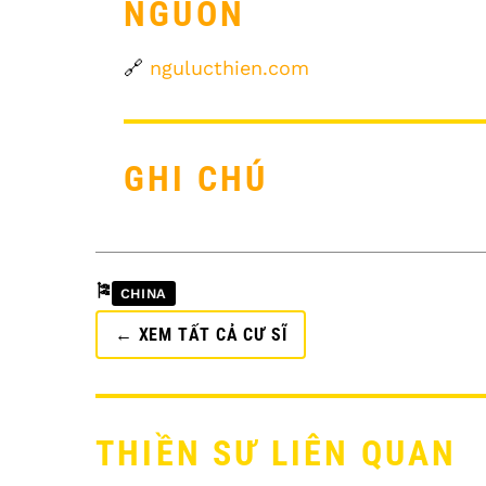
NGUỒN
🔗
ngulucthien.com
GHI CHÚ
🎏
CHINA
← XEM TẤT CẢ CƯ SĨ
THIỀN SƯ LIÊN QUAN