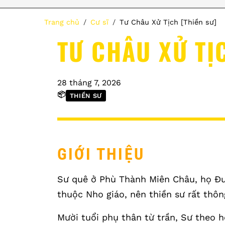
Trang chủ
Cư sĩ
Tư Châu Xử Tịch [Thiền sư]
TƯ CHÂU XỬ TỊ
28 tháng 7, 2026
📦
THIỀN SƯ
GIỚI THIỆU
Sư quê ở Phù Thành Miên Châu, họ Đư
thuộc Nho giáo, nên thiền sư rất thôn
Mười tuổi phụ thân từ trần, Sư theo họ