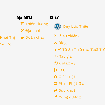
ĐỊA ĐIỂM
KHÁC
⛩ Thiền đường
Duy Lực Thiền
🧭 Địa danh
❓ Tổ sư thiền?
 Khai Thị
🥗 Quán chay
📜 Blog
Căn Cơ
🧘🏻 Tổ Sư Thiền và Tuổi Tr
✍️ Tác giả
📦 Category
🎏 Tag
🪷 Giới Luật
📺 Phim Phật Giáo
🌿️ Sức khoẻ
🎁️ Cúng dường