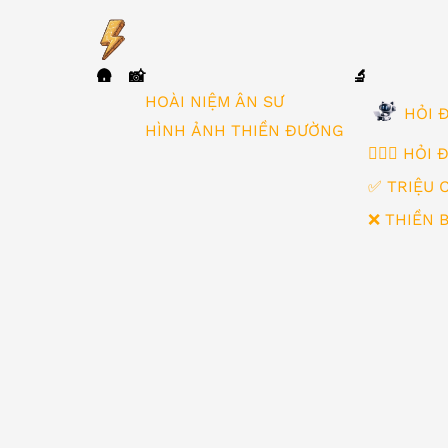
🛖
📸
🔬
▼
HOÀI NIỆM ÂN SƯ
HỎI Đ
HÌNH ẢNH THIỀN ĐƯỜNG
🙋🏻‍♂️ HỎI
✅ TRIỆU 
❌ THIỀN 