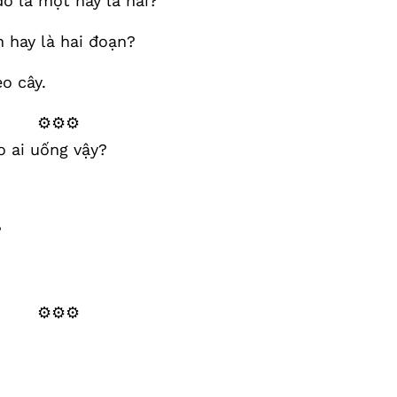
đó là một hay là hai?
 hay là hai đoạn?
o cây.
⚙️⚙️⚙️
o ai uống vậy?
?
⚙️⚙️⚙️