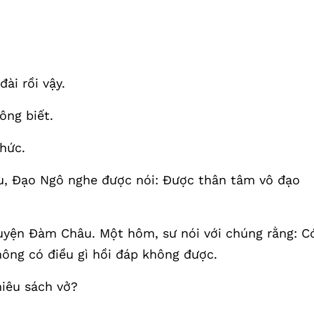
ài rồi vậy.
ông biết.
thức.
au, Đạo Ngô nghe được nói: Được thân tâm vô đạo
uyện Đàm Châu. Một hôm, sư nói với chúng rằng: C
hông có điều gì hồi đáp không được.
iêu sách vở?