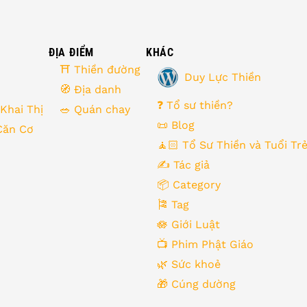
ĐỊA ĐIỂM
KHÁC
⛩ Thiền đường
Duy Lực Thiền
🧭 Địa danh
❓ Tổ sư thiền?
 Khai Thị
🥗 Quán chay
📜 Blog
Căn Cơ
🧘🏻 Tổ Sư Thiền và Tuổi Tr
✍️ Tác giả
📦 Category
🎏 Tag
🪷 Giới Luật
📺 Phim Phật Giáo
🌿️ Sức khoẻ
🎁️ Cúng dường