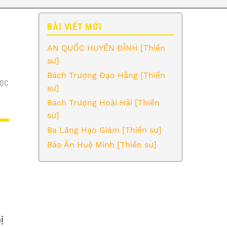
BÀI VIẾT MỚI
AN QUỐC HUYỀN ĐĨNH [Thiền
sư]
Bách Trượng Đạo Hằng [Thiền
ỌC
sư]
Bách Trượng Hoài Hải [Thiền
sư]
Ba Lăng Hạo Giám [Thiền sư]
Báo Ân Huệ Minh [Thiền sư]
ị