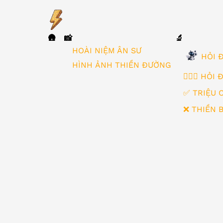
🛖
📸
🔬
▼
HOÀI NIỆM ÂN SƯ
HỎI Đ
HÌNH ẢNH THIỀN ĐƯỜNG
🙋🏻‍♂️ HỎI
✅ TRIỆU 
❌ THIỀN 