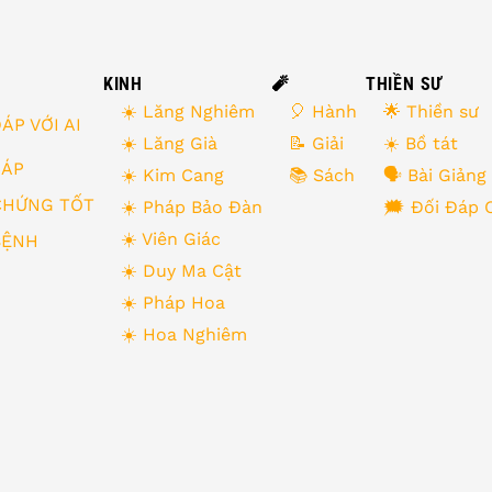
KINH
🧨
THIỀN SƯ
☀️ Lăng Nghiêm
🎈 Hành
🌟 Thiền sư
ÁP VỚI AI
☀️ Lăng Già
📝 Giải
☀️ Bồ tát
 ĐÁP
☀️ Kim Cang
📚 Sách
🗣 Bài Giảng
CHỨNG TỐT
☀️ Pháp Bảo Đàn
🗯 Đối Đáp 
☀️ Viên Giác
BỆNH
☀️ Duy Ma Cật
☀️ Pháp Hoa
☀️ Hoa Nghiêm