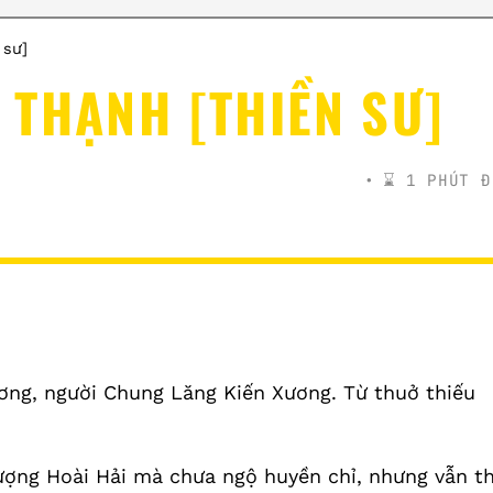
 sư]
THẠNH [THIỀN SƯ]
⌛️ 1 PHÚT Đ
ng, người Chung Lăng Kiến Xương. Từ thuở thiếu
ượng Hoài Hải mà chưa ngộ huyền chỉ, nhưng vẫn th