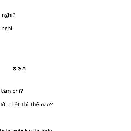
 nghỉ?
 nghỉ.
⚙️⚙️⚙️
, làm chi?
ười chết thì thế nào?