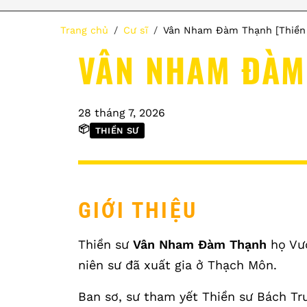
Trang chủ
Cư sĩ
Vân Nham Đàm Thạnh [Thiền
VÂN NHAM ĐÀM 
28 tháng 7, 2026
📦
THIỀN SƯ
GIỚI THIỆU
Thiền sư
Vân Nham Đàm Thạnh
họ Vươ
niên sư đã xuất gia ở Thạch Môn.
Ban sơ, sư tham yết Thiền sư Bách Tr