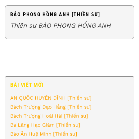
BẢO PHONG HỒNG ANH [THIỀN SƯ]
Thiền sư BẢO PHONG HỒNG ANH
BÀI VIẾT MỚI
AN QUỐC HUYỀN ĐĨNH [Thiền sư]
Bách Trượng Đạo Hằng [Thiền sư]
Bách Trượng Hoài Hải [Thiền sư]
Ba Lăng Hạo Giám [Thiền sư]
Báo Ân Huệ Minh [Thiền sư]