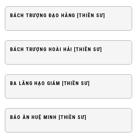
BÁCH TRƯỢNG ĐẠO HẰNG [THIỀN SƯ]
BÁCH TRƯỢNG HOÀI HẢI [THIỀN SƯ]
BA LĂNG HẠO GIÁM [THIỀN SƯ]
BÁO ÂN HUỆ MINH [THIỀN SƯ]