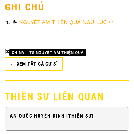
GHI CHÚ
FOOTNOTES
📝
NGUYỆT AM THIỆN QUẢ NGỮ LỤC
↩
🎏
CHINA
TS NGUYỆT AM THIỆN QUẢ
← XEM TẤT CẢ CƯ SĨ
THIỀN SƯ LIÊN QUAN
AN QUỐC HUYỀN ĐĨNH [THIỀN SƯ]