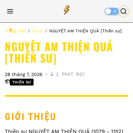
Dark
Mode
▼
Trang chủ
Cư sĩ
NGUYỆT AM THIỆN QUẢ [Thiền sư]
NGUYỆT AM THIỆN QUẢ
[THIỀN SƯ]
⌛️ 1 PHÚT ĐỌC
28 tháng 7, 2026
📦
THIỀN SƯ
GIỚI THIỆU
Thiền sư NGUYỆT AM THIỆN QUẢ (1079 - 1152)