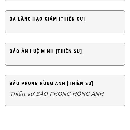
BA LĂNG HẠO GIÁM [THIỀN SƯ]
BÁO ÂN HUỆ MINH [THIỀN SƯ]
BẢO PHONG HỒNG ANH [THIỀN SƯ]
Thiền sư BẢO PHONG HỒNG ANH