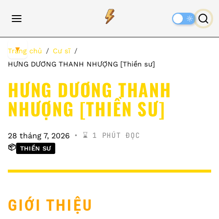
Dark
Mode
▼
Trang chủ
Cư sĩ
HƯNG DƯƠNG THANH NHƯỢNG [Thiền sư]
HƯNG DƯƠNG THANH
NHƯỢNG [THIỀN SƯ]
⌛️ 1 PHÚT ĐỌC
28 tháng 7, 2026
📦
THIỀN SƯ
GIỚI THIỆU