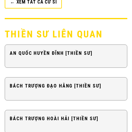
← XEM TẤT CẢ CƯ SĨ
THIỀN SƯ LIÊN QUAN
AN QUỐC HUYỀN ĐĨNH [THIỀN SƯ]
BÁCH TRƯỢNG ĐẠO HẰNG [THIỀN SƯ]
BÁCH TRƯỢNG HOÀI HẢI [THIỀN SƯ]