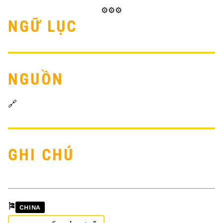
⚙️⚙️⚙️
NGỮ LỤC
NGUỒN
🔗
GHI CHÚ
🎏
CHINA