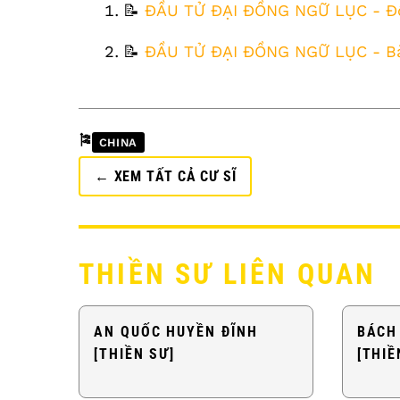
FOOTNOTES
📝
ĐẦU TỬ ĐẠI ĐỒNG NGỮ LỤC - Đ
📝
ĐẦU TỬ ĐẠI ĐỒNG NGỮ LỤC - Bà
🎏
CHINA
← XEM TẤT CẢ CƯ SĨ
THIỀN SƯ LIÊN QUAN
AN QUỐC HUYỀN ĐĨNH
BÁCH
[THIỀN SƯ]
[THIỀ