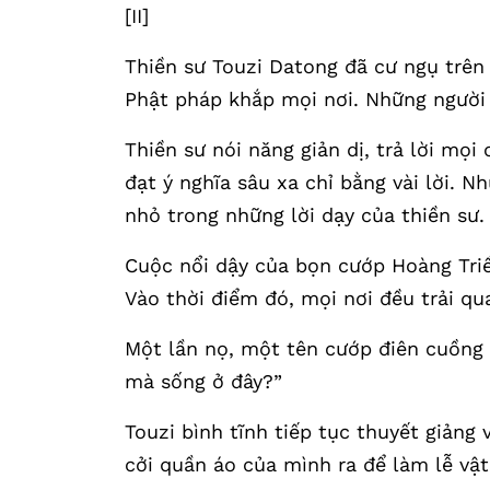
[II]
Thiền sư Touzi Datong đã cư ngụ trên
Phật pháp khắp mọi nơi. Những người 
Thiền sư nói năng giản dị, trả lời mọi
đạt ý nghĩa sâu xa chỉ bằng vài lời. N
nhỏ trong những lời dạy của thiền sư.
Cuộc nổi dậy của bọn cướp Hoàng Tri
Vào thời điểm đó, mọi nơi đều trải q
Một lần nọ, một tên cướp điên cuồng 
mà sống ở đây?”
Touzi bình tĩnh tiếp tục thuyết giảng 
cởi quần áo của mình ra để làm lễ vật