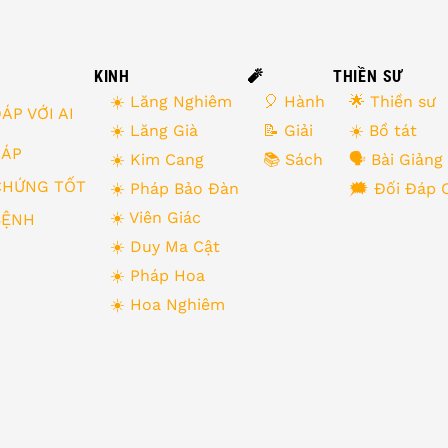
KINH
🧨
THIỀN SƯ
☀️ Lăng Nghiêm
🎈 Hành
🌟 Thiền sư
ÁP VỚI AI
☀️ Lăng Già
📝 Giải
☀️ Bồ tát
 ĐÁP
☀️ Kim Cang
📚 Sách
🗣 Bài Giảng
CHỨNG TỐT
☀️ Pháp Bảo Đàn
🗯 Đối Đáp 
☀️ Viên Giác
BỆNH
☀️ Duy Ma Cật
☀️ Pháp Hoa
☀️ Hoa Nghiêm