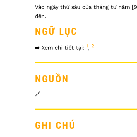
Vào ngày thứ sáu của tháng tư năm [91
đến.
NGỮ LỤC
1
2
➡️ Xem chi tiết tại:
,
NGUỒN
🔗
GHI CHÚ