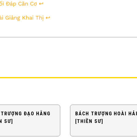
ối Đáp Căn Cơ
↩
i Giảng Khai Thị
↩
 TRƯỢNG ĐẠO HẰNG
BÁCH TRƯỢNG HOÀI HẢ
N SƯ]
[THIỀN SƯ]