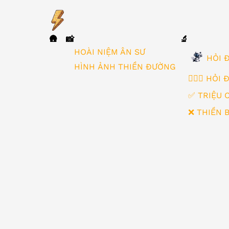
🛖
📸
🔬
▼
HOÀI NIỆM ÂN SƯ
HỎI Đ
HÌNH ẢNH THIỀN ĐƯỜNG
🙋🏻‍♂️ HỎI
✅ TRIỆU 
❌ THIỀN 