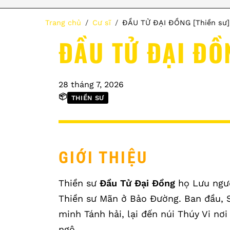
Trang chủ
Cư sĩ
ĐẦU TỬ ĐẠI ĐỒNG [Thiền sư]
ĐẦU TỬ ĐẠI ĐỒ
28 tháng 7, 2026
📦
THIỀN SƯ
GIỚI THIỆU
Thiền sư
Đầu Tử Đại Đồng
họ Lưu ngườ
Thiền sư Mãn ở Bảo Đường. Ban đầu, 
minh Tánh hải, lại đến núi Thúy Vi n
ngộ.