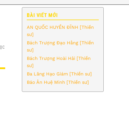
BÀI VIẾT MỚI
AN QUỐC HUYỀN ĐĨNH [Thiền
sư]
Bách Trượng Đạo Hằng [Thiền
ỌC
sư]
Bách Trượng Hoài Hải [Thiền
sư]
Ba Lăng Hạo Giám [Thiền sư]
Báo Ân Huệ Minh [Thiền sư]