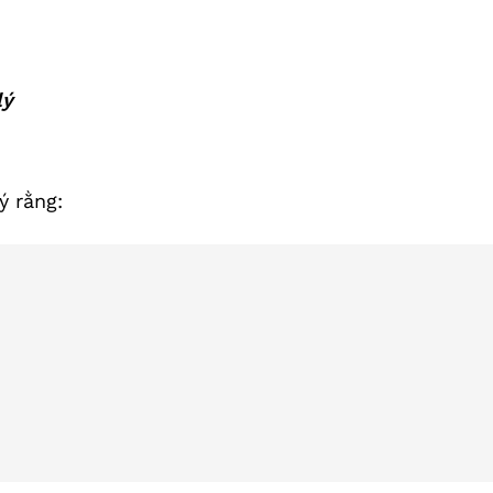
lý
ý rằng: