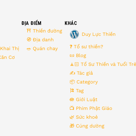
ĐỊA ĐIỂM
KHÁC
⛩ Thiền đường
Duy Lực Thiền
🧭 Địa danh
❓ Tổ sư thiền?
 Khai Thị
🥗 Quán chay
📜 Blog
Căn Cơ
🧘🏻 Tổ Sư Thiền và Tuổi Tr
✍️ Tác giả
📦 Category
🎏 Tag
🪷 Giới Luật
📺 Phim Phật Giáo
🌿️ Sức khoẻ
🎁️ Cúng dường