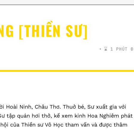
NG [THIỀN SƯ]
⌛️ 1 PHÚT Đ
i Hoài Ninh, Châu Thơ. Thuở bé, Sư xuất gia với
Sư tập quán hơi thở, kế xem kinh Hoa Nghiêm phát
ơi hội của Thiền sư Vô Học tham vấn và được thâm