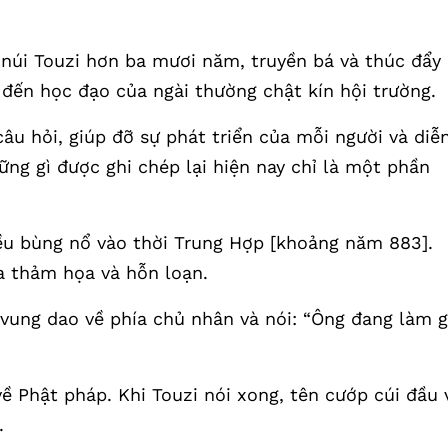
 núi Touzi hơn ba mươi năm, truyền bá và thúc đẩy
đến học đạo của ngài thường chật kín hội trường.
 câu hỏi, giúp đỡ sự phát triển của mỗi người và diễ
hững gì được ghi chép lại hiện nay chỉ là một phần
ều bùng nổ vào thời Trung Hợp [khoảng năm 883].
ua thảm họa và hỗn loạn.
vung dao về phía chủ nhân và nói: “Ông đang làm g
về Phật pháp. Khi Touzi nói xong, tên cướp cúi đầu 
.