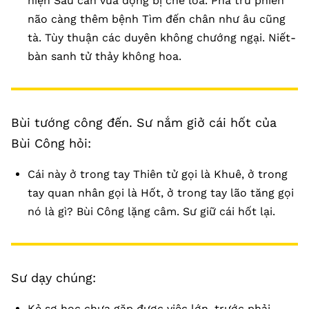
hiện Sáu căn vừa động bị che lòa. Phá trừ phiền
não càng thêm bệnh Tìm đến chân như âu cũng
tà. Tùy thuận các duyên không chướng ngại. Niết-
bàn sanh tử thảy không hoa.
Bùi tướng công đến. Sư nắm giở cái hốt của
Bùi Công hỏi:
Cái này ở trong tay Thiên tử gọi là Khuê, ở trong
tay quan nhân gọi là Hốt, ở trong tay lão tăng gọi
nó là gì? Bùi Công lặng câm. Sư giữ cái hốt lại.
Sư dạy chúng:
Kẻ sơ học chưa gặp được việc lớn, trước phải