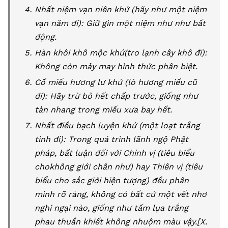
Nhất niệm vạn niên khứ (hãy như một niệm
vạn năm đi): Giữ gìn một niệm như như bất
động.
Hàn khôi khô mộc khứ(tro lạnh cây khô đi):
Không còn mảy may hình thức phân biệt.
Cổ miếu hương lư khứ (lò hương miếu cũ
đi): Hãy trừ bỏ hết chấp trước, giống như
tàn nhang trong miếu xưa bay hết.
Nhất điều bạch luyện khứ (một loạt trắng
tinh đi): Trong quá trình lãnh ngộ Phật
pháp, bất luận đối với Chính vị (tiêu biểu
chokhông giới chân như) hay Thiên vị (tiêu
biểu cho sắc giới hiện tượng) đều phân
minh rõ ràng, không có bất cứ một vết nhơ
nghi ngại nào, giống như tấm lụa trắng
phau thuần khiết không nhuộm màu vậy.[X.