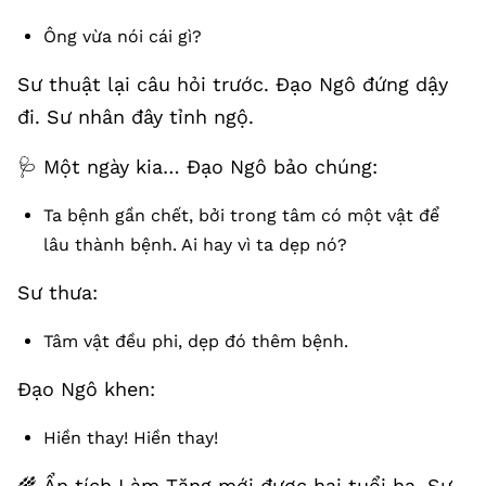
Ông vừa nói cái gì?
Sư thuật lại câu hỏi trước. Đạo Ngô đứng dậy
đi. Sư nhân đây tỉnh ngộ.
🩺 Một ngày kia… Đạo Ngô bảo chúng:
Ta bệnh gần chết, bởi trong tâm có một vật để
lâu thành bệnh. Ai hay vì ta dẹp nó?
Sư thưa:
Tâm vật đều phi, dẹp đó thêm bệnh.
Đạo Ngô khen:
Hiền thay! Hiền thay!
🌾 Ẩn tích Làm Tăng mới được hai tuổi hạ, Sư