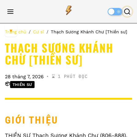
Dark
Mode
▼
Trang chủ
Cư sĩ
Thạch Sương Khánh Chư [Thiền sư]
THẠCH SƯƠNG KHÁNH
CHƯ [THIỀN SƯ]
⌛️ 1 PHÚT ĐỌC
28 tháng 7, 2026
📦
THIỀN SƯ
GIỚI THIỆU
THIỀN SƯ Thạch Sương Khánh Chư (806-888).