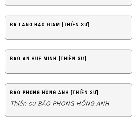
BA LĂNG HẠO GIÁM [THIỀN SƯ]
BÁO ÂN HUỆ MINH [THIỀN SƯ]
BẢO PHONG HỒNG ANH [THIỀN SƯ]
Thiền sư BẢO PHONG HỒNG ANH