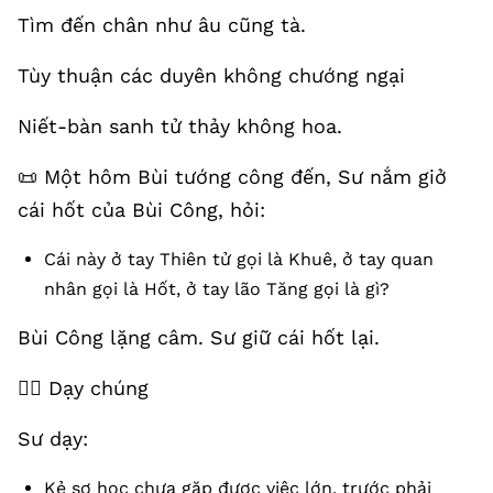
Tìm đến chân như âu cũng tà.
Tùy thuận các duyên không chướng ngại
Niết-bàn sanh tử thảy không hoa.
📜 Một hôm Bùi tướng công đến, Sư nắm giở
cái hốt của Bùi Công, hỏi:
Cái này ở tay Thiên tử gọi là Khuê, ở tay quan
nhân gọi là Hốt, ở tay lão Tăng gọi là gì?
Bùi Công lặng câm. Sư giữ cái hốt lại.
🧘‍♂️ Dạy chúng
Sư dạy:
Kẻ sơ học chưa gặp được việc lớn, trước phải