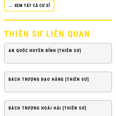
← XEM TẤT CẢ CƯ SĨ
THIỀN SƯ LIÊN QUAN
AN QUỐC HUYỀN ĐĨNH [THIỀN SƯ]
BÁCH TRƯỢNG ĐẠO HẰNG [THIỀN SƯ]
BÁCH TRƯỢNG HOÀI HẢI [THIỀN SƯ]