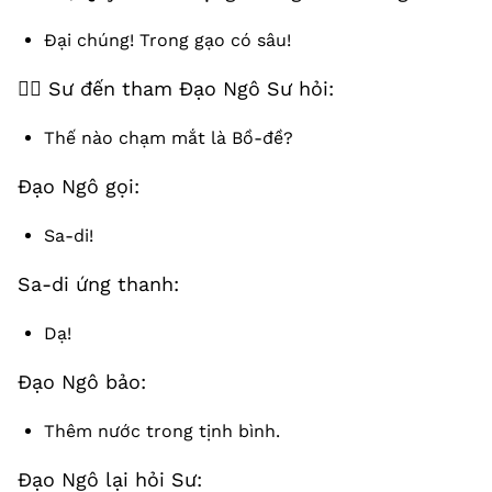
Đại chúng! Trong gạo có sâu!
🧘‍♂️ Sư đến tham Đạo Ngô Sư hỏi:
Thế nào chạm mắt là Bồ-đề?
Đạo Ngô gọi:
Sa-di!
Sa-di ứng thanh:
Dạ!
Đạo Ngô bảo:
Thêm nước trong tịnh bình.
Đạo Ngô lại hỏi Sư: