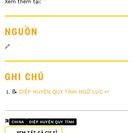
Xem thêm tại:
NGUỒN
🔗
GHI CHÚ
FOOTNOTES
📝
DIỆP HUYỆN QUY TỈNH NGỮ LỤC
↩
🎏
CHINA
DIỆP HUYỆN QUY TỈNH