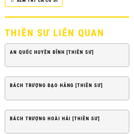
← XEM TẤT CẢ CƯ SĨ
THIỀN SƯ LIÊN QUAN
AN QUỐC HUYỀN ĐĨNH [THIỀN SƯ]
BÁCH TRƯỢNG ĐẠO HẰNG [THIỀN SƯ]
BÁCH TRƯỢNG HOÀI HẢI [THIỀN SƯ]