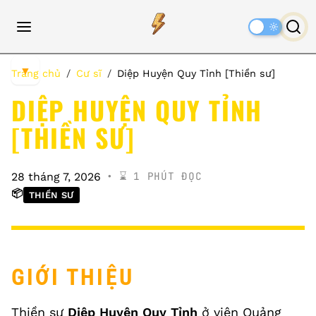
Dark
Mode
▼
Trang chủ
Cư sĩ
Diệp Huyện Quy Tỉnh [Thiền sư]
DIỆP HUYỆN QUY TỈNH
[THIỀN SƯ]
⌛️ 1 PHÚT ĐỌC
28 tháng 7, 2026
📦
THIỀN SƯ
GIỚI THIỆU
Thiền sư
Diệp Huyện Quy Tỉnh
ở viện Quảng