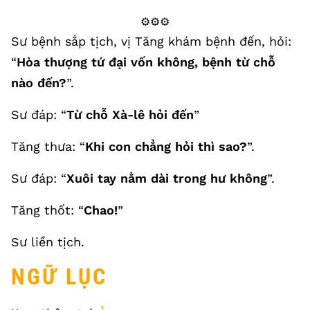
⚙️⚙️⚙️
Sư bệnh sắp tịch, vị Tăng khám bệnh đến, hỏi:
“
Hòa thượng tứ đại vốn không, bệnh từ chỗ
nào đến?
”.
Sư đáp: “
Từ chỗ Xà-lê hỏi đến
”
Tăng thưa: “
Khi con chẳng hỏi thì sao?
”.
Sư đáp: “
Xuôi tay nằm dài trong hư không
”.
Tăng thốt: “
Chao!
”
Sư liền tịch.
NGỮ LỤC
1