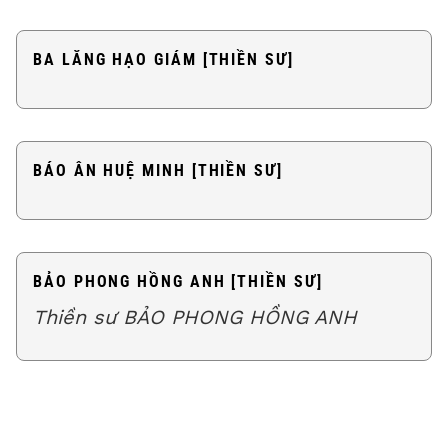
BA LĂNG HẠO GIÁM [THIỀN SƯ]
BÁO ÂN HUỆ MINH [THIỀN SƯ]
BẢO PHONG HỒNG ANH [THIỀN SƯ]
Thiền sư BẢO PHONG HỒNG ANH